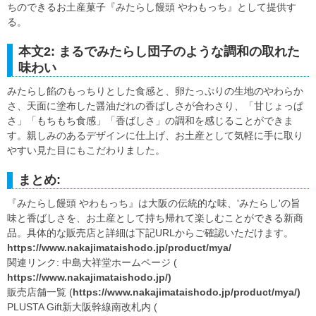
ちのできるお土産菓子『みたらし饅頭 やわもっち』として提供す
る。
本文2: まるでみたらし団子のような調和の取れた
味わい
みたらし餡のもっちりとした食感と、卵たっぷりの生地のやわらか
さ、天面に塗布した醤油だれの香ばしさが合わさり、「甘じょっぱ
さ」「もちもち食感」「香ばしさ」の調和を感じることができま
す。親しみのあるデザインに仕上げ、お土産として気軽に手に取り
やすい見た目にもこだわりました。
まとめ:
『みたらし饅頭 やわもっち』は大阪の伝統的な味、'みたらし'の旨
味と香ばしさを、お土産として持ち帰れて楽しむことができる新商
品。具体的な販売店と詳細は下記URLからご確認いただけます。
https://www.nakajimataishodo.jp/product/mya/
関連リンク: 中島大祥堂ホームページ (
https://www.nakajimataishodo.jp/)
販売店舗一覧 (
https://www.nakajimataishodo.jp/product/mya/)
PLUSTA Gift新大阪幹線南改札内 (