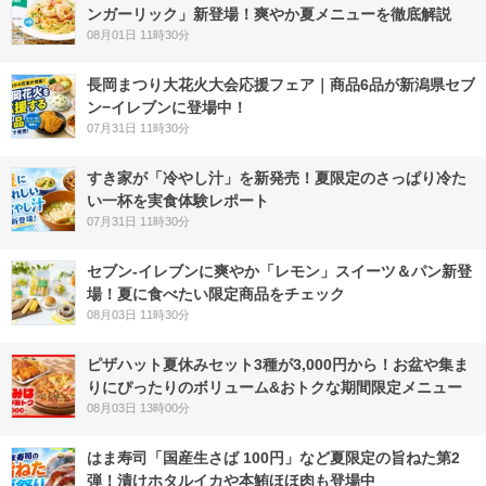
ンガーリック」新登場！爽やか夏メニューを徹底解説
08月01日 11時30分
長岡まつり大花火大会応援フェア｜商品6品が新潟県セブ
ン−イレブンに登場中！
07月31日 11時30分
すき家が「冷やし汁」を新発売！夏限定のさっぱり冷た
い一杯を実食体験レポート
07月31日 11時30分
セブン‐イレブンに爽やか「レモン」スイーツ＆パン新登
場！夏に食べたい限定商品をチェック
08月03日 11時30分
ピザハット夏休みセット3種が3,000円から！お盆や集ま
りにぴったりのボリューム&おトクな期間限定メニュー
08月03日 13時00分
はま寿司「国産生さば 100円」など夏限定の旨ねた第2
弾！漬けホタルイカや本鮪ほほ肉も登場中