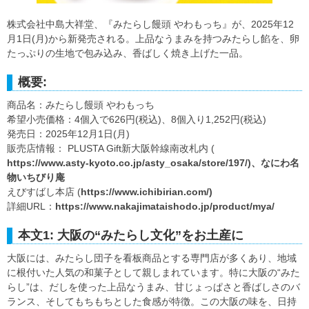
株式会社中島大祥堂、『みたらし饅頭 やわもっち』が、2025年12
月1日(月)から新発売される。上品なうまみを持つみたらし餡を、卵
たっぷりの生地で包み込み、香ばしく焼き上げた一品。
概要:
商品名：みたらし饅頭 やわもっち
希望小売価格：4個入で626円(税込)、8個入り1,252円(税込)
発売日：2025年12月1日(月)
販売店情報： PLUSTA Gift新大阪幹線南改札内 (
https://www.asty-kyoto.co.jp/asty_osaka/store/197/)、なにわ名
物いちびり庵
えびすばし本店 (
https://www.ichibirian.com/)
詳細URL：
https://www.nakajimataishodo.jp/product/mya/
本文1: 大阪の“みたらし文化”をお土産に
大阪には、みたらし団子を看板商品とする専門店が多くあり、地域
に根付いた人気の和菓子として親しまれています。特に大阪の“みた
らし”は、だしを使った上品なうまみ、甘じょっぱさと香ばしさのバ
ランス、そしてもちもちとした食感が特徴。この大阪の味を、日持