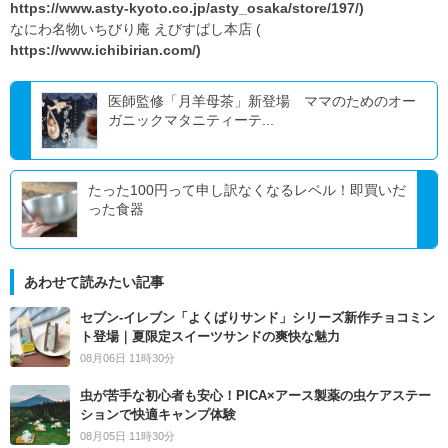
https://www.asty-kyoto.co.jp/asty_osaka/store/197/)
なにわ名物いちびり庵 えびすばし本店 (
https://www.ichibirian.com/)
医師監修「月羊母茶」新登場 ママのためのオー
ガニックマタニティーテ...
たった100円って申し訳なくなるレベル！即買いだ
った食器
あわせて読みたい記事
セブン‐イレブン「よくばりサンド」シリーズ新作チョコミン
ト登場｜夏限定スイーツサンドの爽快な魅力
08月06日 11時30分
虫が苦手な初心者も安心！PICA×アース製薬の虫ケアステー
ションで快適キャンプ体験
08月05日 11時30分