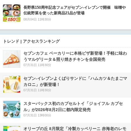
長野県150周年記念フェアがセブン-イレブンで開催 味噌や
伝統野菜を使った新商品21品が登場
08月04日 11時30分
トレンド | アクセスランキング
セブンカフェ ベーカリーに本格ピザ新登場！手軽に味わ
うマルゲリータ＆照り焼きチキンを全国発売
07月31日 11時30分
セブン‐イレブンよくばりサンドに「ハムカツ＆たまごマ
カロニ」が新登場！
07月31日 11時30分
スターバックス初のカプセルトイ「ジョイフル カプセ
ル」が2026年8月2日に都内限定発売
07月31日 13時00分
オリーブの丘 8月限定「冷製カッペリーニ 赤海老のレモ