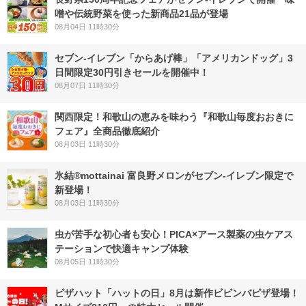
噌や伝統野菜を使った新商品21品が登場
08月04日 11時30分
セブン‐イレブン「からあげ棒」「アメリカンドッグ」3
日間限定30円引きセールを開催中！
08月07日 11時30分
関西限定！和歌山の恵みを味わう『和歌山毎度おおきに
フェア』全商品徹底紹介
08月03日 11時30分
氷結®mottainai 富良野メロンがセブン‐イレブン限定で
新登場！
08月03日 11時30分
虫が苦手な初心者も安心！PICA×アース製薬の虫ケアス
テーションで快適キャンプ体験
08月05日 11時30分
ピザハット「ハットの日」8月は新作ビビンバピザ登場！