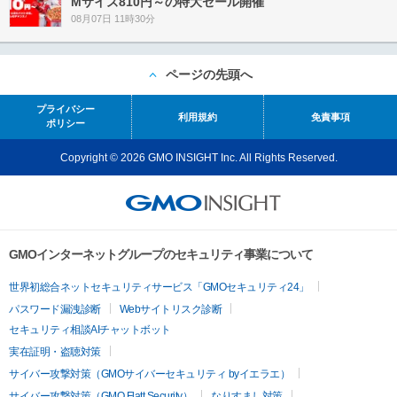
Mサイズ810円～の特大セール開催
08月07日 11時30分
ページの先頭へ
プライバシー
利用規約
免責事項
ポリシー
Copyright © 2026 GMO INSIGHT Inc. All Rights Reserved.
GMOインターネットグループのセキュリティ事業について
世界初総合ネットセキュリティサービス「GMOセキュリティ24」
パスワード漏洩診断
Webサイトリスク診断
セキュリティ相談AIチャットボット
実在証明・盗聴対策
サイバー攻撃対策（GMOサイバーセキュリティ byイエラエ）
サイバー攻撃対策（GMO Flatt Security）
なりすまし対策