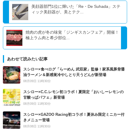
美顔器部門1位に輝いた「Re・De Suhada」ステ
ィック美顔器が、美とテク...
焼肉の虎が冬の味覚「ジンギスカンフェア」開催！
極上ラム肉と希少部位...
あわせて読みたい記事
スシロー×食べログ「らーめん 武双家」監修！家系風豚骨醤
油ラーメン＆新感覚冷やしとり天うどんが新登場
08月09日 11時30分
スシロー×C.C.レモン初コラボ！夏限定「おいしーレモンの
甘酸っぱパフェ」新登場
08月09日 11時30分
スシロー×GAZOO Racing初コラボ！夏休み限定ミニカー付
きメニュー登場
08月08日 11時30分