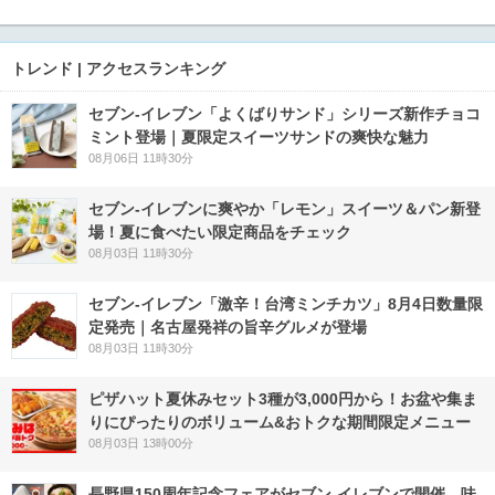
トレンド | アクセスランキング
セブン‐イレブン「よくばりサンド」シリーズ新作チョコ
ミント登場｜夏限定スイーツサンドの爽快な魅力
08月06日 11時30分
セブン‐イレブンに爽やか「レモン」スイーツ＆パン新登
場！夏に食べたい限定商品をチェック
08月03日 11時30分
セブン-イレブン「激辛！台湾ミンチカツ」8月4日数量限
定発売｜名古屋発祥の旨辛グルメが登場
08月03日 11時30分
ピザハット夏休みセット3種が3,000円から！お盆や集ま
りにぴったりのボリューム&おトクな期間限定メニュー
08月03日 13時00分
長野県150周年記念フェアがセブン-イレブンで開催 味