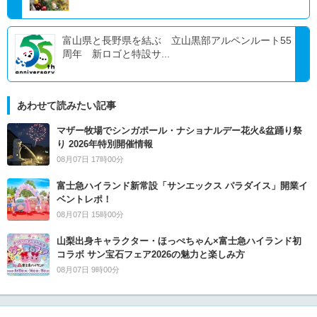
富山県と長野県を結ぶ 立山黒部アルペンルート55
周年 新ロゴと特設サ...
あわせて読みたい記事
マザー牧場でシンガポール・ナショナルデー花火&盆踊り祭
り 2026年特別開催情報
08月07日 17時00分
富士急ハイランド新常設「サンエックス パラダイス」開業イ
ベントレポ！
08月07日 15時00分
山梨出身キャラクター・ほっぺちゃん×富士急ハイランド初
コラボ サン宝石フェア2026の魅力と楽しみ方
08月07日 9時00分