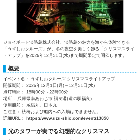
ジョイポート淡路島株式会社、淡路島の魅力を海から体験できる
「うずしおクルーズ」が、冬の夜空を美しく飾る「クリスマスライ
トアップ」を2025年12月31日(水)まで期間限定で開催します。
概要
イベント名： うずしおクルーズ クリスマスライトアップ
開催期間： 2025年12月1日(月)～12月31日(水)
点灯時間： 18時00分～22時00分
場所： 兵庫県南あわじ市 福良港(道の駅福良)
使用船舶： 咸臨丸、日本丸
ご注意： 桟橋および船内への入場はできません。
詳細URL：
https://www.uzu-shio.com/event/13850
光のタワーが奏でる幻想的なクリスマス