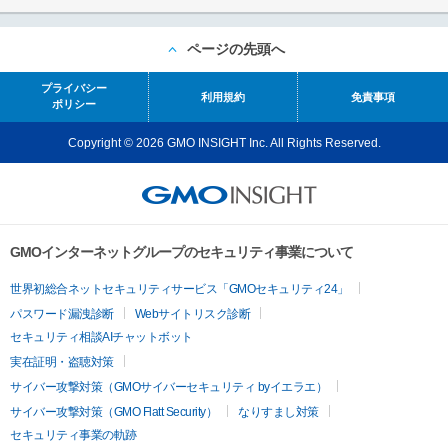
ページの先頭へ
プライバシー
利用規約
免責事項
ポリシー
Copyright © 2026 GMO INSIGHT Inc. All Rights Reserved.
GMOインターネットグループのセキュリティ事業について
世界初総合ネットセキュリティサービス「GMOセキュリティ24」
パスワード漏洩診断
Webサイトリスク診断
セキュリティ相談AIチャットボット
実在証明・盗聴対策
サイバー攻撃対策（GMOサイバーセキュリティ byイエラエ）
サイバー攻撃対策（GMO Flatt Security）
なりすまし対策
セキュリティ事業の軌跡