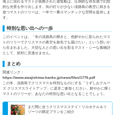
海上に現れるマストが装飾された遊覧船は、圧倒的な存在感で幻想
的な光景を作り出します。街の灯りが少ない淡路島の夜空に煌きを
放つマストのツリーは、一年で一番ロマンチックな空間を提供しま
す。
特別な思い出への一歩
このイベントは、「冬の淡路島の輝きと、色鮮やかに彩られたマス
トのツリーでクリスマスの夜空を旅先でも届けたい」という想いか
ら生まれました。大切な人との思い出を彩るマスト・シーな風物詩
として、絶対に見逃せません。
まとめ
関連リンク：
https://www.awajishima-kanko.jp/news/files/1776.pdf
この冬、淡路島でクリスマスを特別なものにする「うずしおクルー
ズ クリスマスライトアップ」に是非ご参加ください。鮮やかに輝く
マストのツリーが、あなたの特別な思い出となることでしょう。
まだ間に合うクリスマスステイ！リロホテル＆リ
ゾーツの限定プランをご紹介