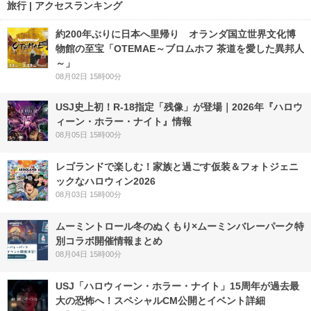
旅行 | アクセスランキング
約200年ぶりに日本へ里帰り オランダ国立世界文化博
物館の至宝「OTEMAE～ブロムホフ 茶道を愛した異邦人
～」
08月02日 15時00分
USJ史上初！R-18指定「残像」が登場｜2026年『ハロウ
ィーン・ホラー・ナイト』情報
08月05日 15時00分
レゴランドで楽しむ！家族と過ごす仮装＆フォトジェニ
ックなハロウィン2026
08月03日 15時00分
ムーミントロール冬のぬくもり×ムーミンバレーパーク特
別コラボ開催情報まとめ
08月04日 15時00分
USJ「ハロウィーン・ホラー・ナイト」15周年が過去最
大の恐怖へ！スペシャルCM公開とイベント詳細