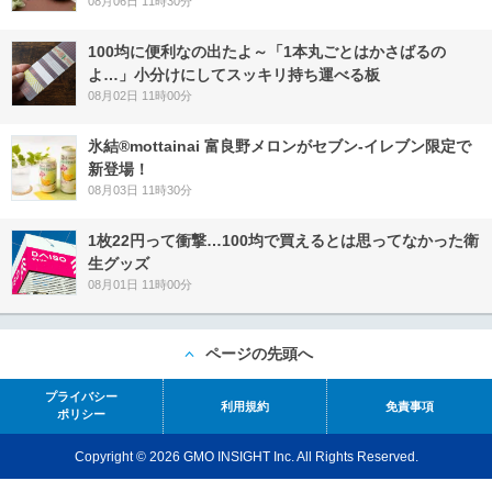
08月06日 11時30分
100均に便利なの出たよ～「1本丸ごとはかさばるの
よ…」小分けにしてスッキリ持ち運べる板
08月02日 11時00分
氷結®mottainai 富良野メロンがセブン‐イレブン限定で
新登場！
08月03日 11時30分
1枚22円って衝撃…100均で買えるとは思ってなかった衛
生グッズ
08月01日 11時00分
ページの先頭へ
プライバシー
利用規約
免責事項
ポリシー
Copyright © 2026 GMO INSIGHT Inc. All Rights Reserved.