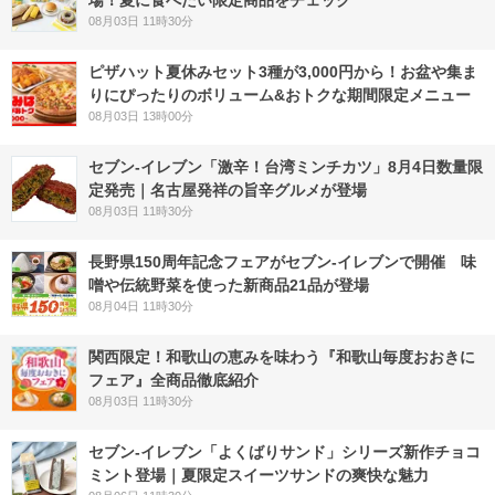
場！夏に食べたい限定商品をチェック
08月03日 11時30分
ピザハット夏休みセット3種が3,000円から！お盆や集ま
りにぴったりのボリューム&おトクな期間限定メニュー
08月03日 13時00分
セブン-イレブン「激辛！台湾ミンチカツ」8月4日数量限
定発売｜名古屋発祥の旨辛グルメが登場
08月03日 11時30分
長野県150周年記念フェアがセブン-イレブンで開催 味
噌や伝統野菜を使った新商品21品が登場
08月04日 11時30分
関西限定！和歌山の恵みを味わう『和歌山毎度おおきに
フェア』全商品徹底紹介
08月03日 11時30分
セブン‐イレブン「よくばりサンド」シリーズ新作チョコ
ミント登場｜夏限定スイーツサンドの爽快な魅力