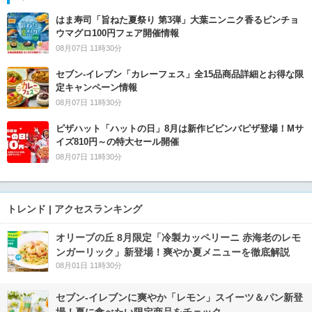
はま寿司「旨ねた夏祭り 第3弾」大葉ニンニク香るビンチョ
ウマグロ100円フェア開催情報
08月07日 11時30分
セブン‐イレブン「カレーフェス」全15品商品詳細とお得な限
定キャンペーン情報
08月07日 11時30分
ピザハット「ハットの日」8月は新作ビビンバピザ登場！Mサ
イズ810円～の特大セール開催
08月07日 11時30分
トレンド | アクセスランキング
オリーブの丘 8月限定「冷製カッペリーニ 赤海老のレモ
ンガーリック」新登場！爽やか夏メニューを徹底解説
08月01日 11時30分
セブン‐イレブンに爽やか「レモン」スイーツ＆パン新登