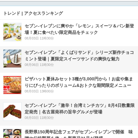
トレンド | アクセスランキング
セブン‐イレブンに爽やか「レモン」スイーツ＆パン新登
場！夏に食べたい限定商品をチェック
08月03日 11時30分
セブン‐イレブン「よくばりサンド」シリーズ新作チョコ
ミント登場｜夏限定スイーツサンドの爽快な魅力
08月06日 11時30分
ピザハット夏休みセット3種が3,000円から！お盆や集ま
りにぴったりのボリューム&おトクな期間限定メニュー
08月03日 13時00分
セブン-イレブン「激辛！台湾ミンチカツ」8月4日数量限
定発売｜名古屋発祥の旨辛グルメが登場
08月03日 11時30分
長野県150周年記念フェアがセブン-イレブンで開催 味