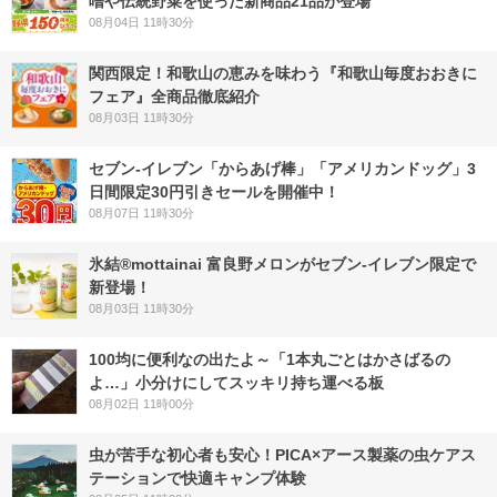
噌や伝統野菜を使った新商品21品が登場
08月04日 11時30分
関西限定！和歌山の恵みを味わう『和歌山毎度おおきに
フェア』全商品徹底紹介
08月03日 11時30分
セブン‐イレブン「からあげ棒」「アメリカンドッグ」3
日間限定30円引きセールを開催中！
08月07日 11時30分
氷結®mottainai 富良野メロンがセブン‐イレブン限定で
新登場！
08月03日 11時30分
100均に便利なの出たよ～「1本丸ごとはかさばるの
よ…」小分けにしてスッキリ持ち運べる板
08月02日 11時00分
虫が苦手な初心者も安心！PICA×アース製薬の虫ケアス
テーションで快適キャンプ体験