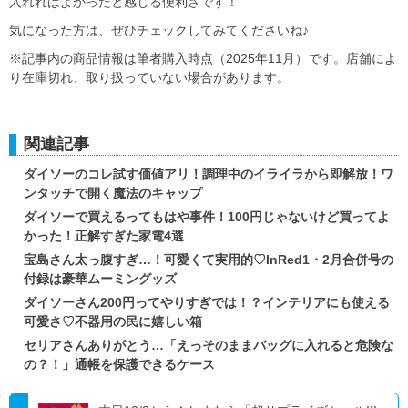
入れればよかったと感じる便利さです！
気になった方は、ぜひチェックしてみてくださいね♪
※記事内の商品情報は筆者購入時点（2025年11月）です。店舗によ
り在庫切れ、取り扱っていない場合があります。
関連記事
ダイソーのコレ試す価値アリ！調理中のイライラから即解放！ワ
ンタッチで開く魔法のキャップ
ダイソーで買えるってもはや事件！100円じゃないけど買ってよ
かった！正解すぎた家電4選
宝島さん太っ腹すぎ…！可愛くて実用的♡InRed1・2月合併号の
付録は豪華ムーミングッズ
ダイソーさん200円ってやりすぎでは！？インテリアにも使える
可愛さ♡不器用の民に嬉しい箱
セリアさんありがとう…「えっそのままバッグに入れると危険な
の？！」通帳を保護できるケース