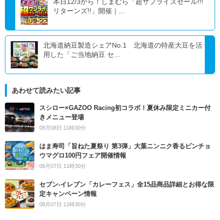
本日12/3から！しまむら「超サプライズセール!!!
リターンズ!!」開催｜...
北海道納豆製造シェアNo.1 北海道の特産大豆を活
用した「ご当地納豆 セ...
あわせて読みたい記事
スシロー×GAZOO Racing初コラボ！夏休み限定ミニカー付
きメニュー登場
08月08日 11時30分
はま寿司「旨ねた夏祭り 第3弾」大葉ニンニク香るビンチョ
ウマグロ100円フェア開催情報
08月07日 11時30分
セブン‐イレブン「カレーフェス」全15品商品詳細とお得な限
定キャンペーン情報
08月07日 11時30分