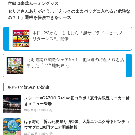
付録は豪華ムーミングッズ
セリアさんありがとう…「えっそのままバッグに入れると危険な
の？！」通帳を保護できるケース
本日12/3から！しまむら「超サプライズセール!!!
リターンズ!!」開催｜...
北海道納豆製造シェアNo.1 北海道の特産大豆を活
用した「ご当地納豆 セ...
あわせて読みたい記事
スシロー×GAZOO Racing初コラボ！夏休み限定ミニカー付
きメニュー登場
08月08日 11時30分
はま寿司「旨ねた夏祭り 第3弾」大葉ニンニク香るビンチョ
ウマグロ100円フェア開催情報
08月07日 11時30分