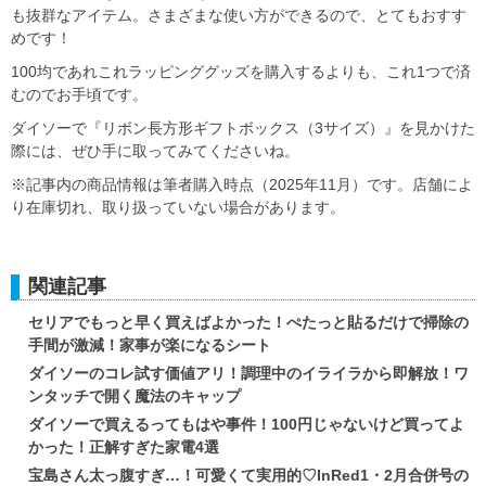
も抜群なアイテム。さまざまな使い方ができるので、とてもおすす
めです！
100均であれこれラッピンググッズを購入するよりも、これ1つで済
むのでお手頃です。
ダイソーで『リボン長方形ギフトボックス（3サイズ）』を見かけた
際には、ぜひ手に取ってみてくださいね。
※記事内の商品情報は筆者購入時点（2025年11月）です。店舗によ
り在庫切れ、取り扱っていない場合があります。
関連記事
セリアでもっと早く買えばよかった！ぺたっと貼るだけで掃除の
手間が激減！家事が楽になるシート
ダイソーのコレ試す価値アリ！調理中のイライラから即解放！ワ
ンタッチで開く魔法のキャップ
ダイソーで買えるってもはや事件！100円じゃないけど買ってよ
かった！正解すぎた家電4選
宝島さん太っ腹すぎ…！可愛くて実用的♡InRed1・2月合併号の