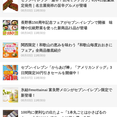
定発売｜名古屋発祥の旨辛グルメが登場
08月03日 11時30分
長野県150周年記念フェアがセブン-イレブンで開催 味
噌や伝統野菜を使った新商品21品が登場
08月04日 11時30分
関西限定！和歌山の恵みを味わう『和歌山毎度おおきに
フェア』全商品徹底紹介
08月03日 11時30分
セブン‐イレブン「からあげ棒」「アメリカンドッグ」3
日間限定30円引きセールを開催中！
08月07日 11時30分
氷結®mottainai 富良野メロンがセブン‐イレブン限定で
新登場！
08月03日 11時30分
100均に便利なの出たよ～「1本丸ごとはかさばるの