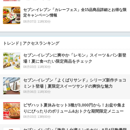
セブン‐イレブン「カレーフェス」全15品商品詳細とお得な限
定キャンペーン情報
08月07日 11時30分
トレンド | アクセスランキング
セブン‐イレブンに爽やか「レモン」スイーツ＆パン新登
場！夏に食べたい限定商品をチェック
08月03日 11時30分
セブン‐イレブン「よくばりサンド」シリーズ新作チョコ
ミント登場｜夏限定スイーツサンドの爽快な魅力
08月06日 11時30分
ピザハット夏休みセット3種が3,000円から！お盆や集ま
りにぴったりのボリューム&おトクな期間限定メニュー
08月03日 13時00分
セブン-イレブン「激辛！台湾ミンチカツ」8月4日数量限