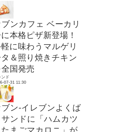
セブンカフェ ベーカリ
ーに本格ピザ新登場！
手軽に味わうマルゲリ
ータ＆照り焼きチキン
を全国発売
レンド
6-07-31 11:30
セブン‐イレブンよくば
りサンドに「ハムカツ
＆たまごマカロニ」が