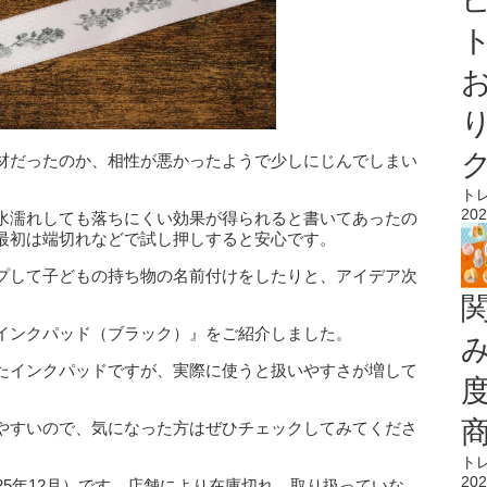
ト
材だったのか、相性が悪かったようで少しにじんでしまい
ト
202
水濡れしても落ちにくい効果が得られると書いてあったの
最初は端切れなどで試し押しすると安心です。
プして子どもの持ち物の名前付けをしたりと、アイデア次
インクパッド（ブラック）』をご紹介しました。
たインクパッドですが、実際に使うと扱いやすさが増して
やすいので、気になった方はぜひチェックしてみてくださ
ト
202
25年12月）です。店舗により在庫切れ、取り扱っていな