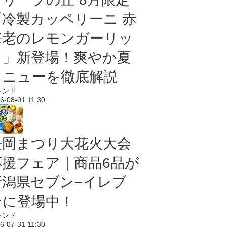
「冷製カッペリーニ 赤
海老のレモンガーリッ
ク」新登場！爽やか夏
メニューを徹底解説
レンド
6-08-01 11:30
長岡まつり大花火大会
応援フェア｜商品6品が
新潟県セブン−イレブ
ンに登場中！
レンド
6-07-31 11:30