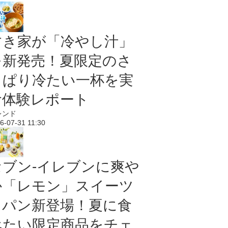
すき家が「冷やし汁」
を新発売！夏限定のさ
っぱり冷たい一杯を実
食体験レポート
レンド
6-07-31 11:30
セブン‐イレブンに爽や
か「レモン」スイーツ
＆パン新登場！夏に食
べたい限定商品をチェ