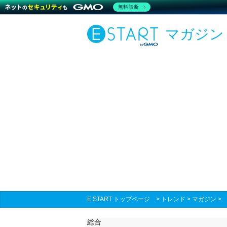
無料診断
マガジン
E START トップページ
>
トレンド
>
マガジン
総合