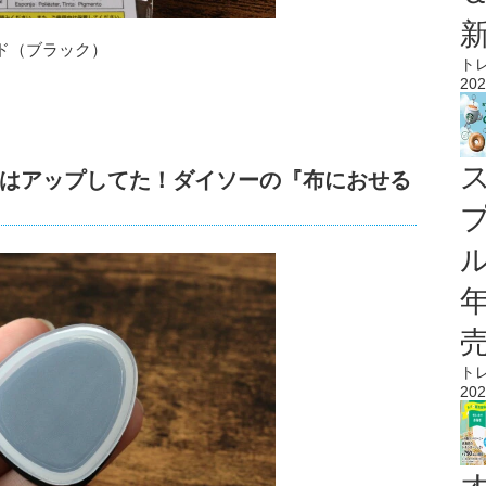
ド（ブラック）
ト
202
はアップしてた！ダイソーの『布におせる
ル
ト
202