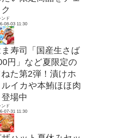
ック
レンド
6-08-03 11:30
はま寿司「国産生さば
100円」など夏限定の
旨ねた第2弾！漬けホ
タルイカや本鮪ほほ肉
も登場中
レンド
6-07-31 11:30
ピザハット夏休みセッ