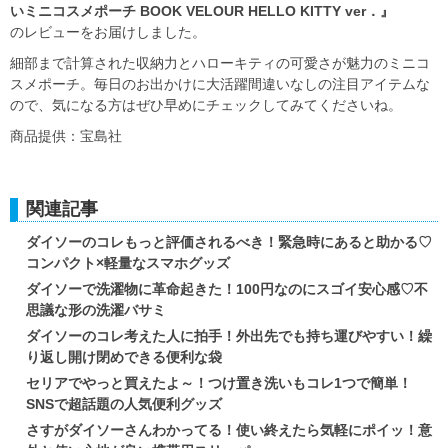
いミニコスメポーチ BOOK VELOUR HELLO KITTY ver．』
のレビューをお届けしました。
細部まで計算された収納力とハローキティの可愛さが魅力のミニコ
スメポーチ。毎日のお出かけに大活躍間違いなしの注目アイテムな
ので、気になる方はぜひ早めにチェックしてみてくださいね。
商品提供：宝島社
関連記事
ダイソーのコレもっと評価されるべき！緊急時にあると助かる♡
コンパクト×軽量なスマホグッズ
ダイソーで洗濯物に革命起きた！100円なのにスゴイ安心感♡不
思議な形の洗濯バサミ
ダイソーのコレ考えた人に拍手！外出先でも持ち運びやすい！繰
り返し開け閉めできる便利な袋
セリアでやっと買えたよ～！つけ置き洗いもコレ1つで簡単！
SNSで超話題の人気便利グッズ
さすがダイソーさんわかってる！使い終えたら気軽にポイッ！意