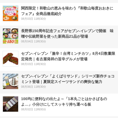
関西限定！和歌山の恵みを味わう『和歌山毎度おおきに
フェア』全商品徹底紹介
08月03日 11時30分
長野県150周年記念フェアがセブン-イレブンで開催 味
噌や伝統野菜を使った新商品21品が登場
08月04日 11時30分
セブン-イレブン「激辛！台湾ミンチカツ」8月4日数量限
定発売｜名古屋発祥の旨辛グルメが登場
08月03日 11時30分
セブン‐イレブン「よくばりサンド」シリーズ新作チョコ
ミント登場｜夏限定スイーツサンドの爽快な魅力
08月06日 11時30分
100均に便利なの出たよ～「1本丸ごとはかさばるの
よ…」小分けにしてスッキリ持ち運べる板
08月02日 11時00分