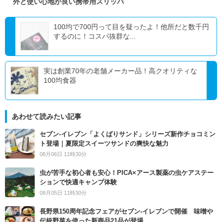
外と使い心地が良い携帯用スリッパ
100均で700円って目を疑ったよ！他所だと数千円
するのに！コスパ抜群な...
実は創業70年の老舗メーカー品！高クオリティな
100均食器
あわせて読みたい記事
セブン‐イレブン「よくばりサンド」シリーズ新作チョコミン
ト登場｜夏限定スイーツサンドの爽快な魅力
08月06日 11時30分
虫が苦手な初心者も安心！PICA×アース製薬の虫ケアステー
ションで快適キャンプ体験
08月05日 11時30分
長野県150周年記念フェアがセブン-イレブンで開催 味噌や
伝統野菜を使った新商品21品が登場