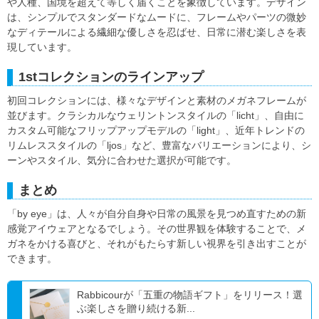
や人種、国境を超えて等しく届くことを象徴しています。デザイン
は、シンプルでスタンダードなムードに、フレームやパーツの微妙
なディテールによる繊細な優しさを忍ばせ、日常に潜む楽しさを表
現しています。
1stコレクションのラインアップ
初回コレクションには、様々なデザインと素材のメガネフレームが
並びます。クラシカルなウェリントンスタイルの「licht」、自由に
カスタム可能なフリップアップモデルの「light」、近年トレンドの
リムレススタイルの「ljos」など、豊富なバリエーションにより、シ
ーンやスタイル、気分に合わせた選択が可能です。
まとめ
「by eye」は、人々が自分自身や日常の風景を見つめ直すための新
感覚アイウェアとなるでしょう。その世界観を体験することで、メ
ガネをかける喜びと、それがもたらす新しい視界を引き出すことが
できます。
Rabbicourが「五重の物語ギフト」をリリース！選
ぶ楽しさを贈り続ける新...