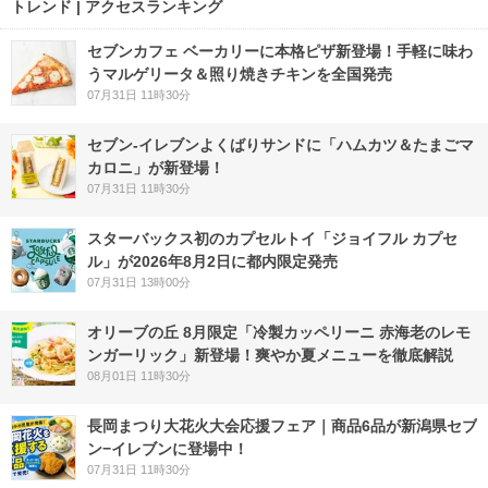
トレンド | アクセスランキング
セブンカフェ ベーカリーに本格ピザ新登場！手軽に味わ
うマルゲリータ＆照り焼きチキンを全国発売
07月31日 11時30分
セブン‐イレブンよくばりサンドに「ハムカツ＆たまごマ
カロニ」が新登場！
07月31日 11時30分
スターバックス初のカプセルトイ「ジョイフル カプセ
ル」が2026年8月2日に都内限定発売
07月31日 13時00分
オリーブの丘 8月限定「冷製カッペリーニ 赤海老のレモ
ンガーリック」新登場！爽やか夏メニューを徹底解説
08月01日 11時30分
長岡まつり大花火大会応援フェア｜商品6品が新潟県セブ
ン−イレブンに登場中！
07月31日 11時30分