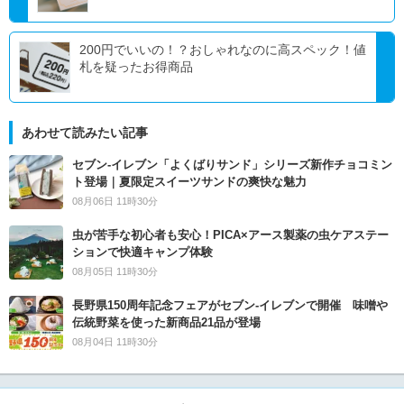
200円でいいの！？おしゃれなのに高スペック！値
札を疑ったお得商品
あわせて読みたい記事
セブン‐イレブン「よくばりサンド」シリーズ新作チョコミン
ト登場｜夏限定スイーツサンドの爽快な魅力
08月06日 11時30分
虫が苦手な初心者も安心！PICA×アース製薬の虫ケアステー
ションで快適キャンプ体験
08月05日 11時30分
長野県150周年記念フェアがセブン-イレブンで開催 味噌や
伝統野菜を使った新商品21品が登場
08月04日 11時30分