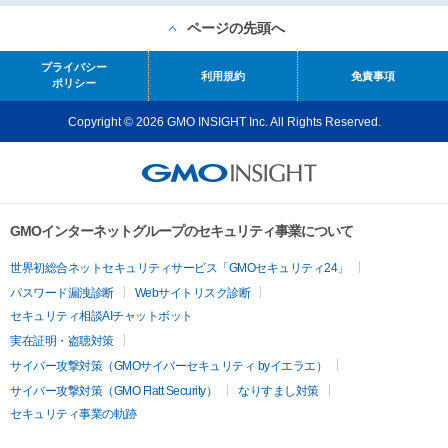
ページの先頭へ
プライバシー
利用規約
免責事項
ポリシー
Copyright © 2026 GMO INSIGHT Inc. All Rights Reserved.
GMOインターネットグループのセキュリティ事業について
世界初総合ネットセキュリティサービス「GMOセキュリティ24」
パスワード漏洩診断
Webサイトリスク診断
セキュリティ相談AIチャットボット
実在証明・盗聴対策
サイバー攻撃対策（GMOサイバーセキュリティ byイエラエ）
サイバー攻撃対策（GMO Flatt Security）
なりすまし対策
セキュリティ事業の軌跡