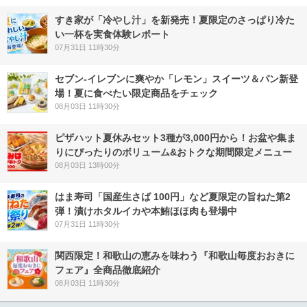
すき家が「冷やし汁」を新発売！夏限定のさっぱり冷た
い一杯を実食体験レポート
07月31日 11時30分
セブン‐イレブンに爽やか「レモン」スイーツ＆パン新登
場！夏に食べたい限定商品をチェック
08月03日 11時30分
ピザハット夏休みセット3種が3,000円から！お盆や集ま
りにぴったりのボリューム&おトクな期間限定メニュー
08月03日 13時00分
はま寿司「国産生さば 100円」など夏限定の旨ねた第2
弾！漬けホタルイカや本鮪ほほ肉も登場中
07月31日 11時30分
関西限定！和歌山の恵みを味わう『和歌山毎度おおきに
フェア』全商品徹底紹介
08月03日 11時30分