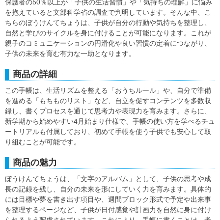
保護者の50％以上が「子供の生活習慣」や「気持ちの理解」に悩み
を抱えていると文部科学省の調査で判明しています。そんな中、こ
ちらのぼうけんてちょうは、子供が自分の行動や気持ちを整理し、
自然と学びのサイクルを身に付けることが可能になります。これが
親子のコミュニケーションの円滑化や良い習慣の定着につながり、
子供の未来を育む有力な一助となります。
商品の詳細
この手帳は、生活リズムを整える「おうちルール」や、自分で準備
を進める「もちものリスト」など、自立を促すコンテンツを多数収
録し、書くプロセスを通じて思考力や表現力を育みます。さらに、
新学期から始めやすい4月始まり仕様で、手帳の使い方を学べるチュ
ートリアルも付属しており、初めて手帳を使う子供でも安心して取
り組むことが可能です。
商品の魅力
ぼうけんてちょうは、「文字のアルバム」として、子供の思考や成
長の記録を残し、自分の未来を形にしていく力を育みます。具体的
には目標や夢を書き出す項目や、週間ブロック形式で予定や出来事
を整理するページなど、子供が日付感覚や計画力を自然に身に付け
られるよう配慮されています。これにより、手帳に書くことは、考