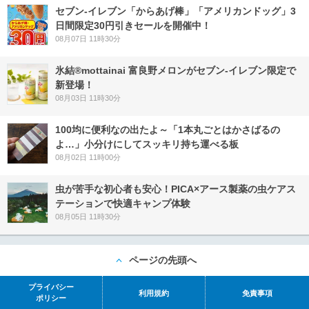
セブン‐イレブン「からあげ棒」「アメリカンドッグ」3
日間限定30円引きセールを開催中！
08月07日 11時30分
氷結®mottainai 富良野メロンがセブン‐イレブン限定で
新登場！
08月03日 11時30分
100均に便利なの出たよ～「1本丸ごとはかさばるの
よ…」小分けにしてスッキリ持ち運べる板
08月02日 11時00分
虫が苦手な初心者も安心！PICA×アース製薬の虫ケアス
テーションで快適キャンプ体験
08月05日 11時30分
ページの先頭へ
プライバシー
利用規約
免責事項
ポリシー