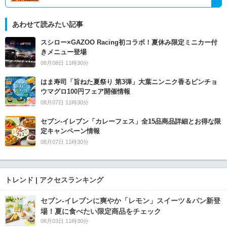
あわせて読みたい記事
スシロー×GAZOO Racing初コラボ！夏休み限定ミニカー付
きメニュー登場
08月08日 11時30分
はま寿司「旨ねた夏祭り 第3弾」大葉ニンニク香るビンチョ
ウマグロ100円フェア開催情報
08月07日 11時30分
セブン‐イレブン「カレーフェス」全15品商品詳細とお得な限
定キャンペーン情報
08月07日 11時30分
トレンド | アクセスランキング
セブン‐イレブンに爽やか「レモン」スイーツ＆パン新登
場！夏に食べたい限定商品をチェック
08月03日 11時30分