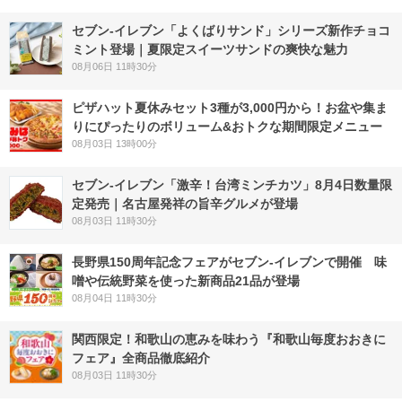
セブン‐イレブン「よくばりサンド」シリーズ新作チョコ
ミント登場｜夏限定スイーツサンドの爽快な魅力
08月06日 11時30分
ピザハット夏休みセット3種が3,000円から！お盆や集ま
りにぴったりのボリューム&おトクな期間限定メニュー
08月03日 13時00分
セブン-イレブン「激辛！台湾ミンチカツ」8月4日数量限
定発売｜名古屋発祥の旨辛グルメが登場
08月03日 11時30分
長野県150周年記念フェアがセブン-イレブンで開催 味
噌や伝統野菜を使った新商品21品が登場
08月04日 11時30分
関西限定！和歌山の恵みを味わう『和歌山毎度おおきに
フェア』全商品徹底紹介
08月03日 11時30分