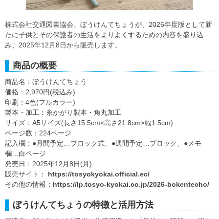
株式会社交通図書協会、ぼうけんてちょうが、2026年度版として新
たに子供とその保護者の生活をよりよくするための内容を盛り込
み、2025年12月8日から販売します。
商品の概要
商品名：ぼうけんてちょう
価格：2,970円(税込み)
印刷：4色(フルカラー)
製本・加工：糸かがり製本・角丸加工
サイズ：A5サイズ(長さ15.5cm×高さ21.8cm×幅1.5cm)
ページ数：224ページ
記入欄：●月間予定…ブロック式、●週間予定…ブロック、●メモ
欄…白ページ
発売日：2025年12月8日(月)
販売サイト：
https://tosyokyokai.official.ec/
その他の情報：
https://lp.tosyo-kyokai.co.jp/2026-bokentecho/
ぼうけんてちょうの特徴と活用方法