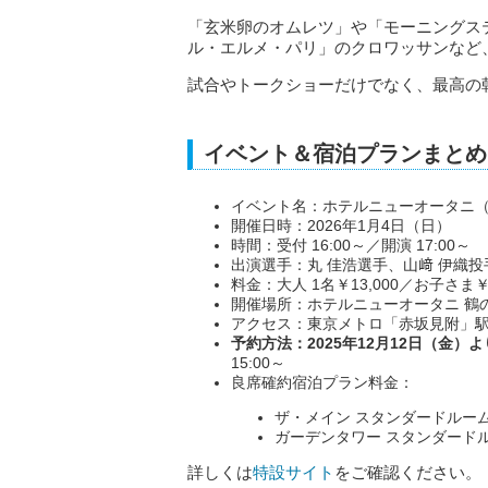
「玄米卵のオムレツ」や「モーニングス
ル・エルメ・パリ」のクロワッサンなど
試合やトークショーだけでなく、最高の
イベント＆宿泊プランまとめ
イベント名：ホテルニューオータニ（東
開催日時：2026年1月4日（日）
時間：受付 16:00～／開演 17:00～
出演選手：丸 佳浩選手、山﨑 伊織投
料金：大人 1名￥13,000／お子さま￥5
開催場所：ホテルニューオータニ 鶴
アクセス：東京メトロ「赤坂見附」駅
予約方法：2025年12月12日（金）よ
15:00～
良席確約宿泊プラン料金：
ザ・メイン スタンダードルーム（3
ガーデンタワー スタンダードルーム
詳しくは
特設サイト
をご確認ください。