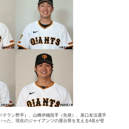
ベテラン野手）、山﨑伊織投手（先発）、泉口友汰選手
いった、現在のジャイアンツの屋台骨を支える4名が登