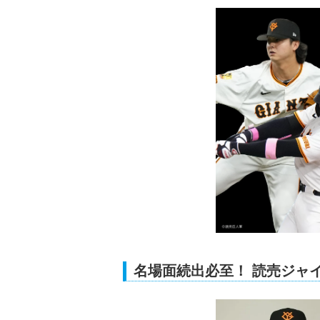
名場面続出必至！ 読売ジャ