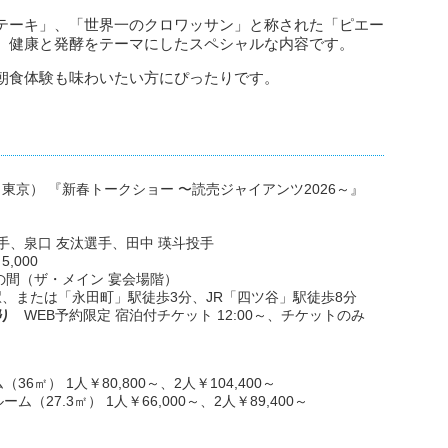
テーキ」、「世界一のクロワッサン」と称された「ピエー
、健康と発酵をテーマにしたスペシャルな内容です。
朝食体験も味わいたい方にぴったりです。
京） 『新春トークショー 〜読売ジャイアンツ2026～』
手、泉口 友汰選手、田中 瑛斗投手
,000
の間（ザ・メイン 宴会場階）
、または「永田町」駅徒歩3分、JR「四ツ谷」駅徒歩8分
り
WEB予約限定 宿泊付チケット 12:00～、チケットのみ
6㎡） 1人￥80,800～、2人￥104,400～
（27.3㎡） 1人￥66,000～、2人￥89,400～