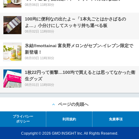
08月06日 11時30分
100均に便利なの出たよ～「1本丸ごとはかさばるの
よ…」小分けにしてスッキリ持ち運べる板
08月02日 11時00分
氷結®mottainai 富良野メロンがセブン‐イレブン限定で
新登場！
08月03日 11時30分
1枚22円って衝撃…100均で買えるとは思ってなかった衛
生グッズ
08月01日 11時00分
ページの先頭へ
プライバシー
利用規約
免責事項
ポリシー
Copyright © 2026 GMO INSIGHT Inc. All Rights Reserved.