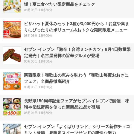
場！夏に食べたい限定商品をチェック
08月03日 11時30分
ピザハット夏休みセット3種が3,000円から！お盆や集ま
りにぴったりのボリューム&おトクな期間限定メニュー
08月03日 13時00分
セブン-イレブン「激辛！台湾ミンチカツ」8月4日数量限
定発売｜名古屋発祥の旨辛グルメが登場
08月03日 11時30分
関西限定！和歌山の恵みを味わう『和歌山毎度おおきに
フェア』全商品徹底紹介
08月03日 11時30分
長野県150周年記念フェアがセブン-イレブンで開催 味
噌や伝統野菜を使った新商品21品が登場
08月04日 11時30分
セブン‐イレブン「よくばりサンド」シリーズ新作チョコ
ミント登場｜夏限定スイーツサンドの爽快な魅力