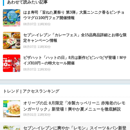
あわせて読みたい記事
はま寿司「旨ねた夏祭り 第3弾」大葉ニンニク香るビンチョ
ウマグロ100円フェア開催情報
08月07日 11時30分
セブン‐イレブン「カレーフェス」全15品商品詳細とお得な限
定キャンペーン情報
08月07日 11時30分
ピザハット「ハットの日」8月は新作ビビンバピザ登場！Mサ
イズ810円～の特大セール開催
08月07日 11時30分
トレンド | アクセスランキング
オリーブの丘 8月限定「冷製カッペリーニ 赤海老のレモ
ンガーリック」新登場！爽やか夏メニューを徹底解説
08月01日 11時30分
セブン‐イレブンに爽やか「レモン」スイーツ＆パン新登