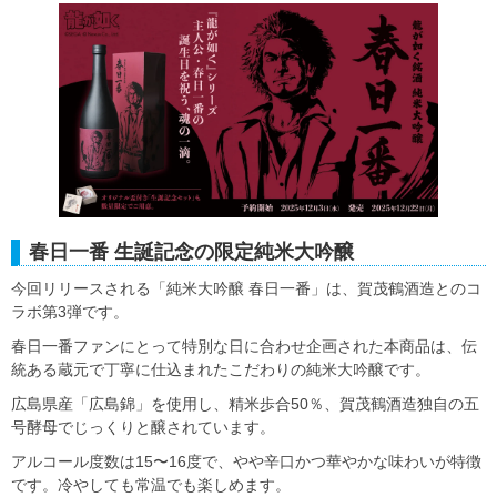
春日一番 生誕記念の限定純米大吟醸
今回リリースされる「純米大吟醸 春日一番」は、賀茂鶴酒造とのコ
ラボ第3弾です。
春日一番ファンにとって特別な日に合わせ企画された本商品は、伝
統ある蔵元で丁寧に仕込まれたこだわりの純米大吟醸です。
広島県産「広島錦」を使用し、精米歩合50％、賀茂鶴酒造独自の五
号酵母でじっくりと醸されています。
アルコール度数は15〜16度で、やや辛口かつ華やかな味わいが特徴
です。冷やしても常温でも楽しめます。