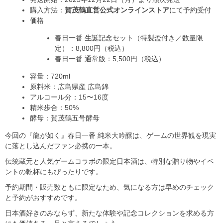
購入方法：
賀茂鶴直営公式オンラインストア
にて予約受付
価格
春日一番 生誕記念セット（特製盃付き／数量限
定）：8,800円（税込）
春日一番 通常版：5,500円（税込）
容量：720ml
原料米：広島県産 広島錦
アルコール分：15〜16度
精米歩合：50%
酵母：賀茂鶴五号酵母
今回の『龍が如く』春日一番 純米大吟醸は、ゲームの世界観を現実
に落とし込んだファン必携の一本。
伝統蔵元と人気ゲームコラボの限定日本酒は、特別な贈り物やイベ
ントの乾杯にもぴったりです。
予約期間・販売数ともに限定なため、気になる方は早めのチェック
と予約がおすすめです。
日本酒好きのみならず、新たな体験や記念コレクションを求める方