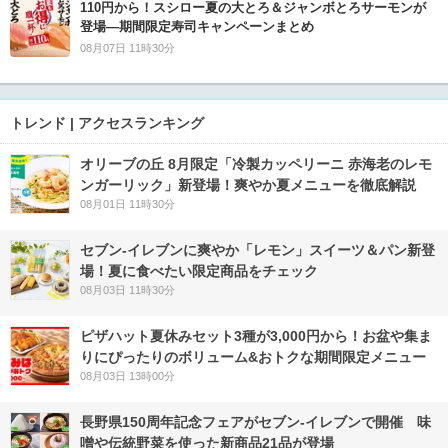
110円から！スシロー夏の大とろ＆ジャンボとろサーモンが
登場―期間限定寿司キャンペーンまとめ
08月07日 11時30分
トレンド | アクセスランキング
オリーブの丘 8月限定「冷製カッペリーニ 赤海老のレモ
ンガーリック」新登場！爽やか夏メニューを徹底解説
08月01日 11時30分
セブン‐イレブンに爽やか「レモン」スイーツ＆パン新登
場！夏に食べたい限定商品をチェック
08月03日 11時30分
ピザハット夏休みセット3種が3,000円から！お盆や集ま
りにぴったりのボリューム&おトクな期間限定メニュー
08月03日 13時00分
長野県150周年記念フェアがセブン-イレブンで開催 味
噌や伝統野菜を使った新商品21品が登場