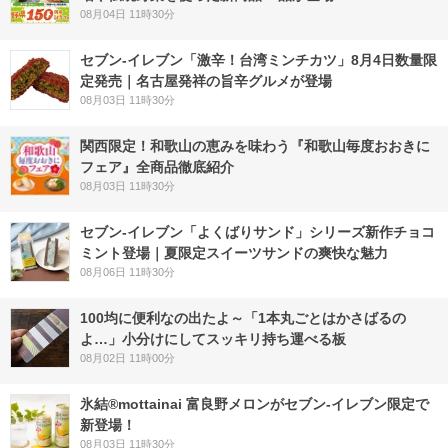
08月04日 11時30分
セブン-イレブン「激辛！台湾ミンチカツ」8月4日数量限
定発売｜名古屋発祥の旨辛グルメが登場
08月03日 11時30分
関西限定！和歌山の恵みを味わう『和歌山毎度おおきに
フェア』全商品徹底紹介
08月03日 11時30分
セブン‐イレブン「よくばりサンド」シリーズ新作チョコ
ミント登場｜夏限定スイーツサンドの爽快な魅力
08月06日 11時30分
100均に便利なの出たよ～「1本丸ごとはかさばるの
よ…」小分けにしてスッキリ持ち運べる板
08月02日 11時00分
氷結®mottainai 富良野メロンがセブン‐イレブン限定で
新登場！
08月03日 11時30分