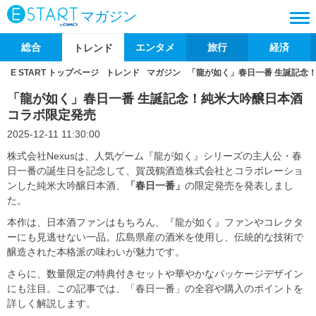
マガジン
総合
エンタメ
旅行
経済
トレンド
E START トップページ
トレンド
マガジン
「龍が如く」春日一番 生誕記念
「龍が如く」春日一番 生誕記念！純米大吟醸日本酒
コラボ限定発売
2025-12-11 11:30:00
株式会社Nexusは、人気ゲーム『龍が如く』シリーズの主人公・春
日一番の誕生日を記念して、賀茂鶴酒造株式会社とコラボレーショ
ンした純米大吟醸日本酒、
「春日一番」
の限定発売を発表しまし
た。
本作は、日本酒ファンはもちろん、『龍が如く』ファンやコレクタ
ーにも見逃せない一品。広島県産の酒米を使用し、伝統的な技術で
醸造された本格派の味わいが魅力です。
さらに、数量限定の特典付きセットや華やかなパッケージデザイン
にも注目。この記事では、「春日一番」の全容や購入のポイントを
詳しく解説します。