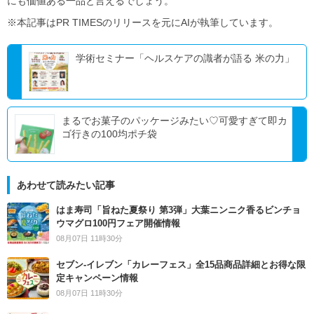
にも価値ある一品と言えるでしょう。
※本記事はPR TIMESのリリースを元にAIが執筆しています。
学術セミナー「ヘルスケアの識者が語る 米の力」
まるでお菓子のパッケージみたい♡可愛すぎて即カ
ゴ行きの100均ポチ袋
あわせて読みたい記事
はま寿司「旨ねた夏祭り 第3弾」大葉ニンニク香るビンチョ
ウマグロ100円フェア開催情報
08月07日 11時30分
セブン‐イレブン「カレーフェス」全15品商品詳細とお得な限
定キャンペーン情報
08月07日 11時30分