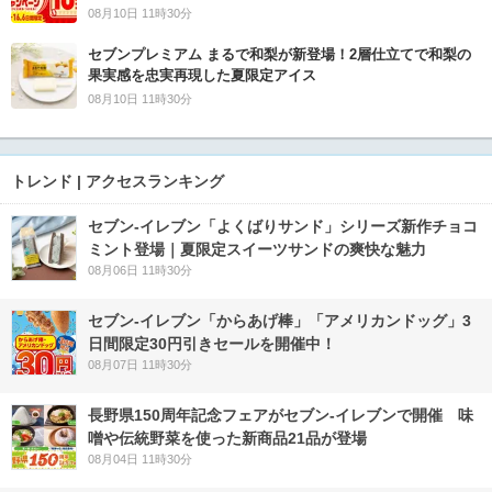
08月10日 11時30分
セブンプレミアム まるで和梨が新登場！2層仕立てで和梨の
果実感を忠実再現した夏限定アイス
08月10日 11時30分
トレンド | アクセスランキング
セブン‐イレブン「よくばりサンド」シリーズ新作チョコ
ミント登場｜夏限定スイーツサンドの爽快な魅力
08月06日 11時30分
セブン‐イレブン「からあげ棒」「アメリカンドッグ」3
日間限定30円引きセールを開催中！
08月07日 11時30分
長野県150周年記念フェアがセブン-イレブンで開催 味
噌や伝統野菜を使った新商品21品が登場
08月04日 11時30分