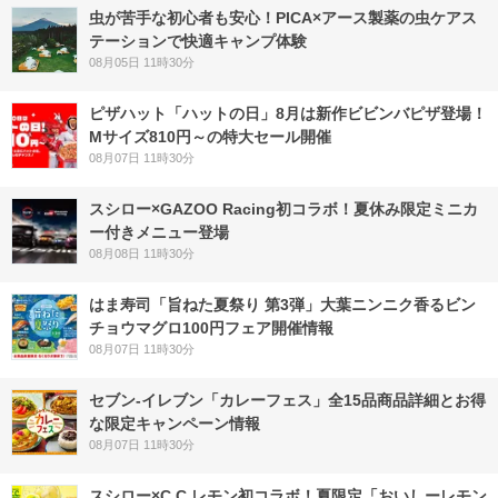
虫が苦手な初心者も安心！PICA×アース製薬の虫ケアス
テーションで快適キャンプ体験
08月05日 11時30分
ピザハット「ハットの日」8月は新作ビビンバピザ登場！
Mサイズ810円～の特大セール開催
08月07日 11時30分
スシロー×GAZOO Racing初コラボ！夏休み限定ミニカ
ー付きメニュー登場
08月08日 11時30分
はま寿司「旨ねた夏祭り 第3弾」大葉ニンニク香るビン
チョウマグロ100円フェア開催情報
08月07日 11時30分
セブン‐イレブン「カレーフェス」全15品商品詳細とお得
な限定キャンペーン情報
08月07日 11時30分
スシロー×C.C.レモン初コラボ！夏限定「おいしーレモン