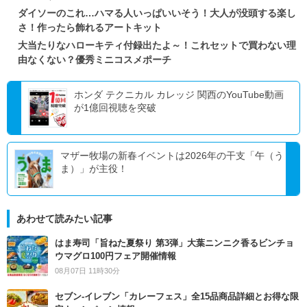
ダイソーのこれ…ハマる人いっぱいいそう！大人が没頭する楽し
さ！作ったら飾れるアートキット
大当たりなハローキティ付録出たよ～！これセットで買わない理
由なくない？優秀ミニコスメポーチ
ホンダ テクニカル カレッジ 関西のYouTube動画
が1億回視聴を突破
マザー牧場の新春イベントは2026年の干支「午（う
ま）」が主役！
あわせて読みたい記事
はま寿司「旨ねた夏祭り 第3弾」大葉ニンニク香るビンチョ
ウマグロ100円フェア開催情報
08月07日 11時30分
セブン‐イレブン「カレーフェス」全15品商品詳細とお得な限