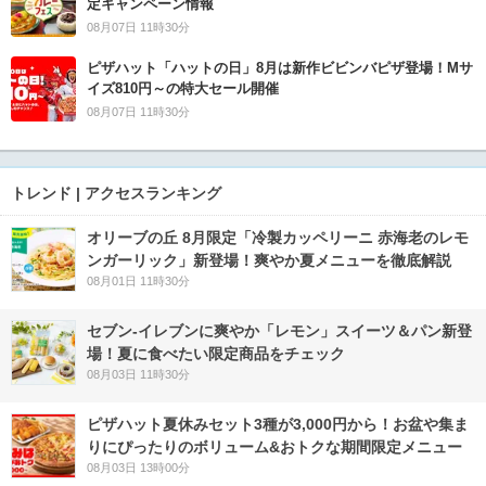
定キャンペーン情報
08月07日 11時30分
ピザハット「ハットの日」8月は新作ビビンバピザ登場！Mサ
イズ810円～の特大セール開催
08月07日 11時30分
トレンド | アクセスランキング
オリーブの丘 8月限定「冷製カッペリーニ 赤海老のレモ
ンガーリック」新登場！爽やか夏メニューを徹底解説
08月01日 11時30分
セブン‐イレブンに爽やか「レモン」スイーツ＆パン新登
場！夏に食べたい限定商品をチェック
08月03日 11時30分
ピザハット夏休みセット3種が3,000円から！お盆や集ま
りにぴったりのボリューム&おトクな期間限定メニュー
08月03日 13時00分