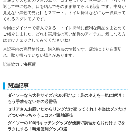
普通より大きめのフォルムで、ゴミをつかんだら手袋ごとひっくり
返して中に包み、口を結んでそのまま捨てられる設計です。中身が
見えない黒色で見た目もスマート。トイレ掃除などにも一役買って
くれるスグレモノです。
今回はダイソーで購入できる、トイレ掃除に便利な商品をまとめて
ご紹介しました。どれも実用性の高い納得のアイテム。気になる方
はぜひチェックしてみてくださいね♪
※記事内の商品情報は、購入時点の情報です。店舗により在庫切
れ、取り扱っていない場合があります。
記事協力：
海原藍
関連記事
ダイソーなら大判サイズが100円だよ！足の冷えを一気に解消！
もう手放せない冬の必需品
セリアさんお願いだからリングだけ売ってくれ！本当はダメだけ
どついやっちゃう…コスパ最強裏技
ダイソーの100円キッチングッズが優勝♡調理から片付けまでを
ラクにする！時短便利グッズ3選