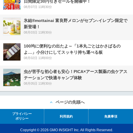
日間限定30円引きセールを開催中！
08月07日 11時30分
氷結®mottainai 富良野メロンがセブン‐イレブン限定で
新登場！
08月03日 11時30分
100均に便利なの出たよ～「1本丸ごとはかさばるの
よ…」小分けにしてスッキリ持ち運べる板
08月02日 11時00分
虫が苦手な初心者も安心！PICA×アース製薬の虫ケアス
テーションで快適キャンプ体験
08月05日 11時30分
ページの先頭へ
プライバシー
利用規約
免責事項
ポリシー
Copyright © 2026 GMO INSIGHT Inc. All Rights Reserved.