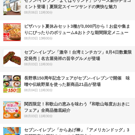
セブン‐イレブン「よくばりサンド」シリーズ新作チョコ
ミント登場｜夏限定スイーツサンドの爽快な魅力
08月06日 11時30分
ピザハット夏休みセット3種が3,000円から！お盆や集ま
りにぴったりのボリューム&おトクな期間限定メニュー
08月03日 13時00分
セブン-イレブン「激辛！台湾ミンチカツ」8月4日数量限
定発売｜名古屋発祥の旨辛グルメが登場
08月03日 11時30分
長野県150周年記念フェアがセブン-イレブンで開催 味
噌や伝統野菜を使った新商品21品が登場
08月04日 11時30分
関西限定！和歌山の恵みを味わう『和歌山毎度おおきに
フェア』全商品徹底紹介
08月03日 11時30分
セブン‐イレブン「からあげ棒」「アメリカンドッグ」3