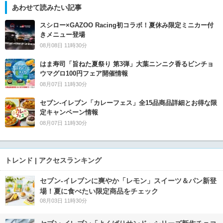
あわせて読みたい記事
スシロー×GAZOO Racing初コラボ！夏休み限定ミニカー付
きメニュー登場
08月08日 11時30分
はま寿司「旨ねた夏祭り 第3弾」大葉ニンニク香るビンチョ
ウマグロ100円フェア開催情報
08月07日 11時30分
セブン‐イレブン「カレーフェス」全15品商品詳細とお得な限
定キャンペーン情報
08月07日 11時30分
トレンド | アクセスランキング
セブン‐イレブンに爽やか「レモン」スイーツ＆パン新登
場！夏に食べたい限定商品をチェック
08月03日 11時30分