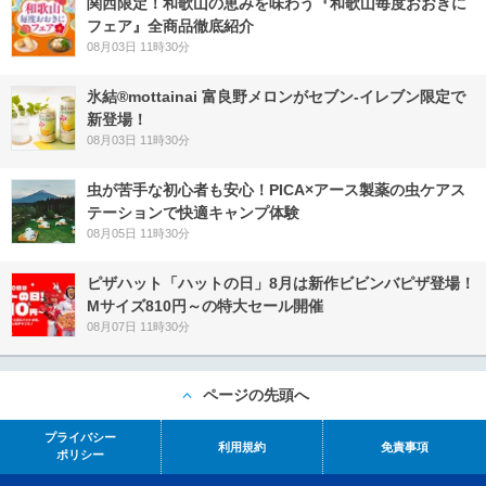
関西限定！和歌山の恵みを味わう『和歌山毎度おおきに
フェア』全商品徹底紹介
08月03日 11時30分
氷結®mottainai 富良野メロンがセブン‐イレブン限定で
新登場！
08月03日 11時30分
虫が苦手な初心者も安心！PICA×アース製薬の虫ケアス
テーションで快適キャンプ体験
08月05日 11時30分
ピザハット「ハットの日」8月は新作ビビンバピザ登場！
Mサイズ810円～の特大セール開催
08月07日 11時30分
ページの先頭へ
プライバシー
利用規約
免責事項
ポリシー