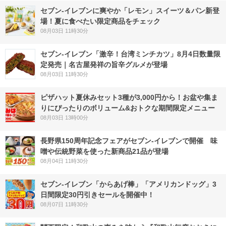
セブン‐イレブンに爽やか「レモン」スイーツ＆パン新登
場！夏に食べたい限定商品をチェック
08月03日 11時30分
セブン-イレブン「激辛！台湾ミンチカツ」8月4日数量限
定発売｜名古屋発祥の旨辛グルメが登場
08月03日 11時30分
ピザハット夏休みセット3種が3,000円から！お盆や集ま
りにぴったりのボリューム&おトクな期間限定メニュー
08月03日 13時00分
長野県150周年記念フェアがセブン-イレブンで開催 味
噌や伝統野菜を使った新商品21品が登場
08月04日 11時30分
セブン‐イレブン「からあげ棒」「アメリカンドッグ」3
日間限定30円引きセールを開催中！
08月07日 11時30分