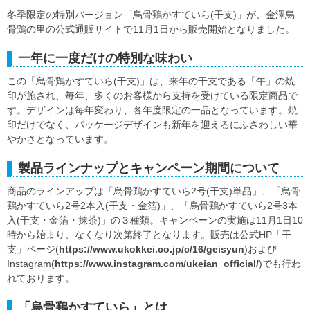
冬季限定の特別バージョン「烏骨鶏かすていら(干支)」が、金澤烏
骨鶏の里の公式通販サイトで11月1日から販売開始となりました。
一年に一度だけの特別な味わい
この「烏骨鶏かすていら(干支)」は、来年の干支である「午」の焼
印が施され、毎年、多くのお客様から支持を受けている限定商品で
す。デザインは毎年変わり、各年度限定の一品となっています。焼
印だけでなく、パッケージデザインも新年を迎えるにふさわしい華
やかさとなっています。
製品ラインナップとキャンペーン期間について
商品のラインアップは「烏骨鶏かすていら2号(干支)単品」、「烏骨
鶏かすていら2号2本入(干支・金箔)」、「烏骨鶏かすていら2号3本
入(干支・金箔・抹茶)」の３種類。キャンペーンの実施は11月1日10
時から始まり、なくなり次第終了となります。販売は公式HP「干
支」ページ(
https://www.ukokkei.co.jp/c/16/geisyun
)および
Instagram(
https://www.instagram.com/ukeian_official/
)でも行わ
れております。
「烏骨鶏かすていら」とは