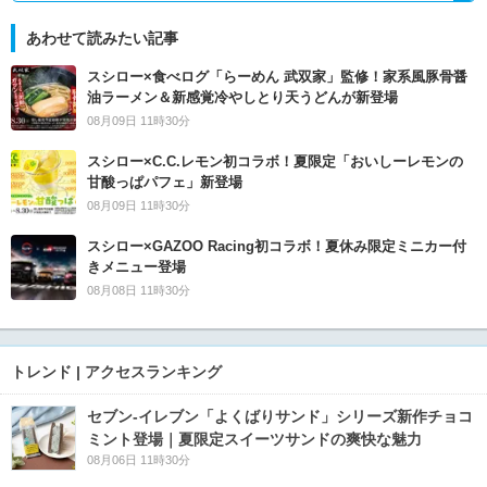
あわせて読みたい記事
スシロー×食べログ「らーめん 武双家」監修！家系風豚骨醤
油ラーメン＆新感覚冷やしとり天うどんが新登場
08月09日 11時30分
スシロー×C.C.レモン初コラボ！夏限定「おいしーレモンの
甘酸っぱパフェ」新登場
08月09日 11時30分
スシロー×GAZOO Racing初コラボ！夏休み限定ミニカー付
きメニュー登場
08月08日 11時30分
トレンド | アクセスランキング
セブン‐イレブン「よくばりサンド」シリーズ新作チョコ
ミント登場｜夏限定スイーツサンドの爽快な魅力
08月06日 11時30分