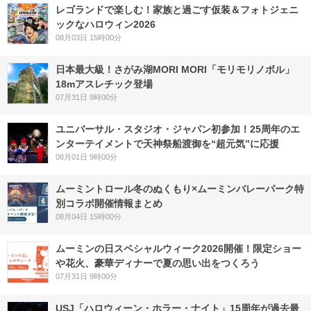
レゴランドで楽しむ！家族と過ごす仮装＆フォトジェニ
ックなハロウィン2026
08月03日 15時00分
日本最大級！さがみ湖MORI MORI「モリモリノボル」
18mアスレチック登場
07月31日 9時00分
ユニバーサル・スタジオ・ジャパン初参加！25周年のエ
ンターテイメントで天神祭船渡御を“超元気”に応援
08月01日 9時00分
ムーミントロール冬のぬくもり×ムーミンバレーパーク特
別コラボ開催情報まとめ
08月04日 15時00分
ムーミンの日スペシャルウィーク2026開催！限定ショー
や花火、豪華ディナーで夏の思い出をつくろう
07月31日 9時00分
USJ「ハロウィーン・ホラー・ナイト」15周年が過去最