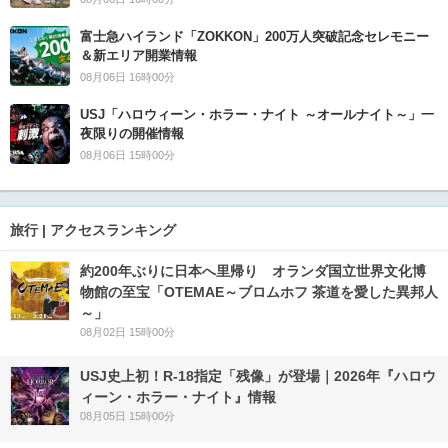
富士急ハイランド「ZOKKON」200万人突破記念セレモニー
＆新エリア開業情報
08月06日 16時00分
USJ「ハロウィーン・ホラー・ナイト ～オールナイト～」一
夜限りの開催情報
08月06日 15時00分
旅行 | アクセスランキング
約200年ぶりに日本へ里帰り オランダ国立世界文化博
物館の至宝「OTEMAE～ブロムホフ 茶道を愛した異邦人
～」
08月02日 15時00分
USJ史上初！R-18指定「残像」が登場｜2026年『ハロウ
ィーン・ホラー・ナイト』情報
08月05日 15時00分