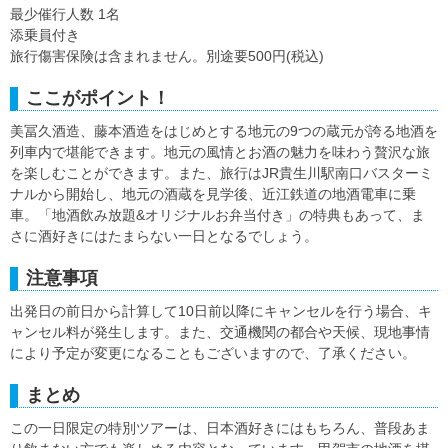
最少催行人数 1名
添乗員付き
旅行傷害保険は含まれません。別途要500円(税込)
ここがポイント！
美冨久酒造、藤本酒造をはじめとする地元の9つの蔵元が誇る地酒を
列車内で堪能できます。地元の風情とお酒の魅力を味わう贅沢な旅
を楽しむことができます。また、旅行はJR貴生川駅南口バスターミ
ナルから開始し、地元の酒蔵を見学後、近江鉄道の地酒電車に乗
車。「地酒飲み放題&オリジナルお弁当付き」の特典もあって、ま
さに酒好きにはたまらない一日となるでしょう。
注意事項
出発日の前日から計算して10日前以降にキャンセルを行う場合、キ
ャンセル料が発生します。また、交通機関の都合や天候、現地事情
により予定が変更になることもございますので、了承ください。
まとめ
この一日限定の特別ツアーは、日本酒好きにはもちろん、普段あま