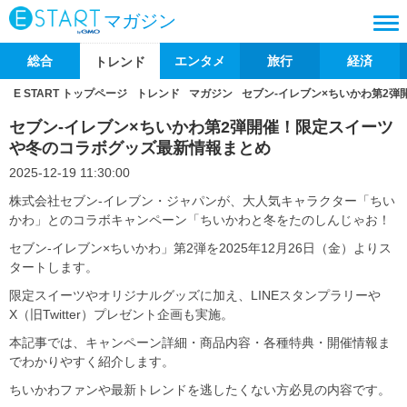
マガジン
総合
エンタメ
旅行
経済
トレンド
E START トップページ
トレンド
マガジン
セブン‐イレブン×ちいかわ第2
セブン‐イレブン×ちいかわ第2弾開催！限定スイーツ
や冬のコラボグッズ最新情報まとめ
2025-12-19 11:30:00
株式会社セブン‐イレブン・ジャパンが、大人気キャラクター「ちい
かわ」とのコラボキャンペーン「ちいかわと冬をたのしんじゃお！
セブン‐イレブン×ちいかわ」第2弾を2025年12月26日（金）よりス
タートします。
限定スイーツやオリジナルグッズに加え、LINEスタンプラリーや
X（旧Twitter）プレゼント企画も実施。
本記事では、キャンペーン詳細・商品内容・各種特典・開催情報ま
でわかりやすく紹介します。
ちいかわファンや最新トレンドを逃したくない方必見の内容です。