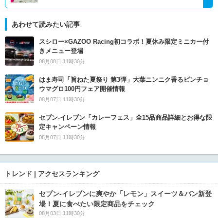
あわせて読みたい記事
スシロー×GAZOO Racing初コラボ！夏休み限定ミニカー付
きメニュー登場
08月08日 11時30分
はま寿司「旨ねた夏祭り 第3弾」大葉ニンニク香るビンチョ
ウマグロ100円フェア開催情報
08月07日 11時30分
セブン‐イレブン「カレーフェス」全15品商品詳細とお得な限
定キャンペーン情報
08月07日 11時30分
トレンド | アクセスランキング
セブン‐イレブンに爽やか「レモン」スイーツ＆パン新登
場！夏に食べたい限定商品をチェック
08月03日 11時30分