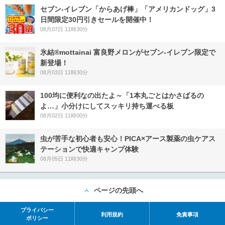
セブン‐イレブン「からあげ棒」「アメリカンドッグ」3
日間限定30円引きセールを開催中！
08月07日 11時30分
氷結®mottainai 富良野メロンがセブン‐イレブン限定で
新登場！
08月03日 11時30分
100均に便利なの出たよ～「1本丸ごとはかさばるの
よ…」小分けにしてスッキリ持ち運べる板
08月02日 11時00分
虫が苦手な初心者も安心！PICA×アース製薬の虫ケアス
テーションで快適キャンプ体験
08月05日 11時30分
ページの先頭へ
プライバシー
利用規約
免責事項
ポリシー