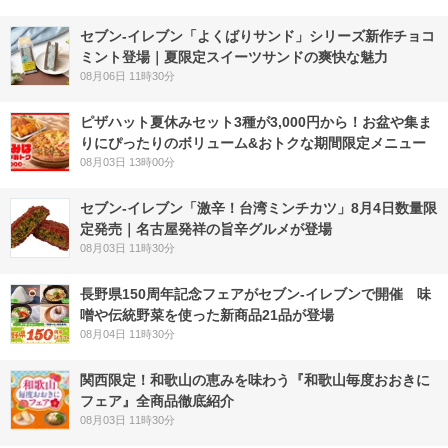
セブン‐イレブン「よくばりサンド」シリーズ新作チョコ
ミント登場｜夏限定スイーツサンドの爽快な魅力
08月06日 11時30分
ピザハット夏休みセット3種が3,000円から！お盆や集ま
りにぴったりのボリューム&おトクな期間限定メニュー
08月03日 13時00分
セブン-イレブン「激辛！台湾ミンチカツ」8月4日数量限
定発売｜名古屋発祥の旨辛グルメが登場
08月03日 11時30分
長野県150周年記念フェアがセブン-イレブンで開催 味
噌や伝統野菜を使った新商品21品が登場
08月04日 11時30分
関西限定！和歌山の恵みを味わう『和歌山毎度おおきに
フェア』全商品徹底紹介
08月03日 11時30分