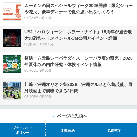
ムーミンの日スペシャルウィーク2026開催！限定ショー
や花火、豪華ディナーで夏の思い出をつくろう
07月31日 9時00分
USJ「ハロウィーン・ホラー・ナイト」15周年が過去最
大の恐怖へ！スペシャルCM公開とイベント詳細
08月04日 15時00分
横浜・八景島シーパラダイス「シーパラ夏の研究」2026
年夏休みの自由研究・体験イベント情報
08月03日 9時00分
川崎・沖縄オリオン祭2026 沖縄グルメと伝統芸能、野
外映画まで満喫できる3日間
08月05日 9時00分
ページの先頭へ
プライバシー
利用規約
免責事項
ポリシー