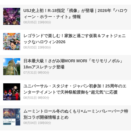
USJ史上初！R-18指定「残像」が登場｜2026年『ハロウ
ィーン・ホラー・ナイト』情報
08月05日 15時00分
レゴランドで楽しむ！家族と過ごす仮装＆フォトジェニ
ックなハロウィン2026
08月03日 15時00分
日本最大級！さがみ湖MORI MORI「モリモリノボル」
18mアスレチック登場
07月31日 9時00分
ユニバーサル・スタジオ・ジャパン初参加！25周年のエ
ンターテイメントで天神祭船渡御を“超元気”に応援
08月01日 9時00分
ムーミントロール冬のぬくもり×ムーミンバレーパーク特
別コラボ開催情報まとめ
08月04日 15時00分