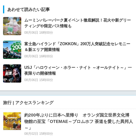
あわせて読みたい記事
ムーミンバレーパーク夏イベント徹底解説！花火や新グリー
ティングや限定パス情報も
08月06日 16時00分
富士急ハイランド「ZOKKON」200万人突破記念セレモニー
＆新エリア開業情報
08月06日 16時00分
USJ「ハロウィーン・ホラー・ナイト ～オールナイト～」一
夜限りの開催情報
08月06日 15時00分
旅行 | アクセスランキング
約200年ぶりに日本へ里帰り オランダ国立世界文化博
物館の至宝「OTEMAE～ブロムホフ 茶道を愛した異邦人
～」
08月02日 15時00分