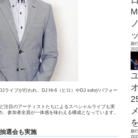
M
旅
202
ライブが行われ、DJ Hi-6（ヒロ）やDJ sohがパフォー
a*など注目のアーティストたちによるスペシャルライブも実
め、参加者全員が一体感を味わえる構成となっています。
を
旅
抽選会も実施
202