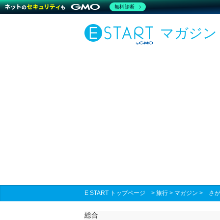
無料診断
マガジン
E START トップページ
>
旅行
>
マガジン
>
さ
総合