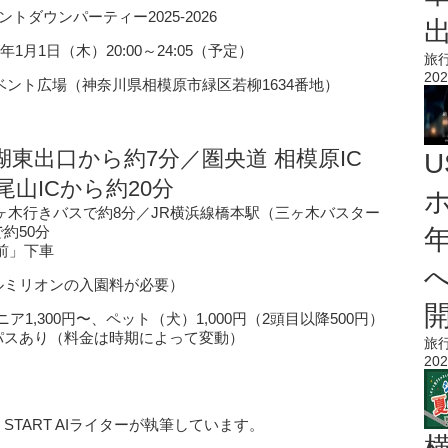
ダウンパーティー2025-2026
年1月1日（木）20:00～24:05（予定）
旅
202
イベント広場（神奈川県相模原市緑区若柳1634番地）
湖東出口から約7分／圏央道 相模原IC
尾山ICから約20分
ヶ木行きバスで約8分／JR横浜線橋本駅（三ヶ木バスター
約50分
I前」下車
ルミリオンの入園料が必要）
ア1,300円〜、ペット（犬）1,000円（2頭目以降500円）
パスあり（料金は時期によって変動）
旅
202
 START AIライターが執筆しています。