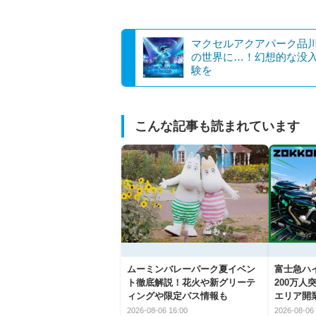
マクセルアクアパーク品
の世界に…！幻想的な没
験を
こんな記事も読まれています
ムーミンバレーパーク夏イベン
富士急ハイ
ト徹底解説！花火や新グリーテ
200万
ィングや限定パス情報も
エリア開
2026-08-06 16:00
2026-08-06 