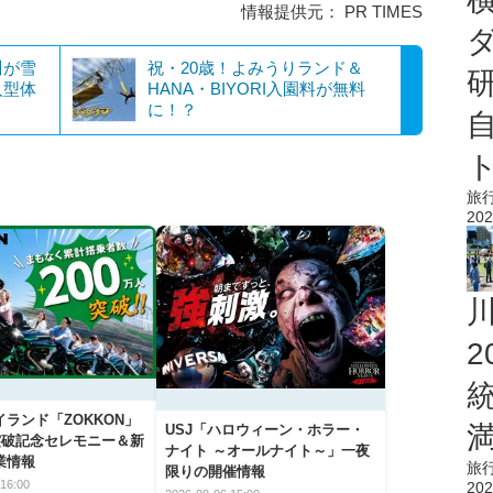
情報提供元： PR TIMES
川が雪
祝・20歳！よみうりランド＆
入型体
HANA・BIYORI入園料が無料
に！？
旅
202
ランド「ZOKKON」
USJ「ハロウィーン・ホラー・
人突破記念セレモニー＆新
ナイト ～オールナイト～」一夜
業情報
旅
限りの開催情報
16:00
202