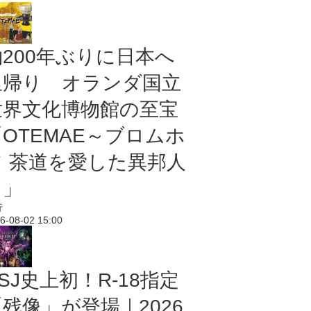
約200年ぶりに日本へ
里帰り オランダ国立
世界文化博物館の至宝
「OTEMAE～ブロムホ
フ 茶道を愛した異邦人
～」
行
6-08-02 15:00
SJ史上初！R-18指定
残像」が登場｜2026