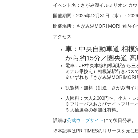
イベント名：さがみ湖イルミリオン カウント
開催期間：2025年12月31日（水）～2026
開催場所：さがみ湖MORI MORI 園内
アクセス
車：中央自動車道 相模
から約15分／圏央道 高
電車：JR中央本線相模湖駅から三
ミナル乗換え）相模湖駅行きバスで
※いずれも「さがみ湖MORIMOR
観覧料：無料（別途、さがみ湖イ
入園料：大人2,000円〜、小人・シニ
※フリーパスおよびナイトフリー
※大抽選会の参加は有料。
詳細は
公式ウェブサイト
にて後日発表。
※本記事はPR TIMESのリリースを元にE