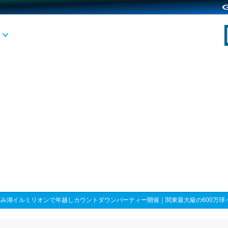
がみ湖イルミリオンで年越しカウントダウンパーティー開催｜関東最大級の600万球