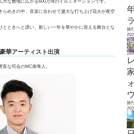
大な敷地に広がる600万球のイルミネーションです。
きらめきの中、音楽に合わせて盛大な打ち上げ花火が夜空
ひとときへと誘い、新しい一年を華やかに迎える舞台とな
旅
202
豪華アーティスト出演
豊富な司会のMC南隼人。
ウ
旅
202