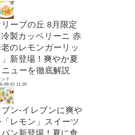
オリーブの丘 8月限定
「冷製カッペリーニ 赤
海老のレモンガーリッ
ク」新登場！爽やか夏
メニューを徹底解説
レンド
6-08-01 11:30
セブン‐イレブンに爽や
か「レモン」スイーツ
＆パン新登場！夏に食