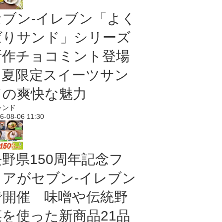
セブン‐イレブン「よく
ばりサンド」シリーズ
新作チョコミント登場
｜夏限定スイーツサン
ドの爽快な魅力
レンド
6-08-06 11:30
長野県150周年記念フ
ェアがセブン-イレブン
で開催 味噌や伝統野
菜を使った新商品21品