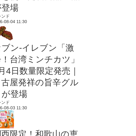
が登場
レンド
6-08-04 11:30
セブン-イレブン「激
辛！台湾ミンチカツ」
8月4日数量限定発売｜
名古屋発祥の旨辛グル
メが登場
レンド
6-08-03 11:30
関西限定！和歌山の恵