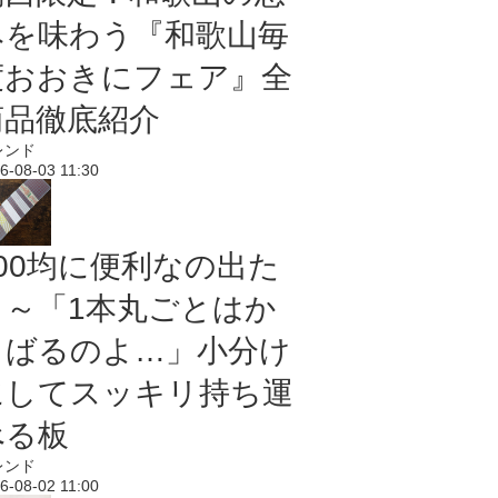
みを味わう『和歌山毎
度おおきにフェア』全
商品徹底紹介
レンド
6-08-03 11:30
100均に便利なの出た
よ～「1本丸ごとはか
さばるのよ…」小分け
にしてスッキリ持ち運
べる板
レンド
6-08-02 11:00