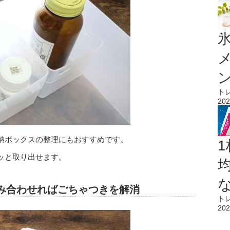
氷
ト
202
納ボックスの整理にもおすすめです。
1
ッと取り出せます。
組み合わせればごちゃつきを解消
ト
202