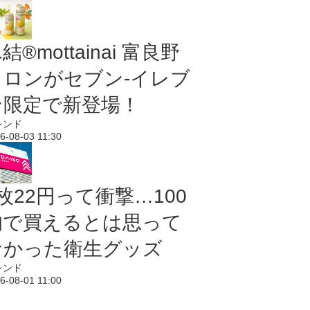
結®mottainai 富良野
メロンがセブン‐イレブ
ン限定で新登場！
レンド
6-08-03 11:30
枚22円って衝撃…100
均で買えるとは思って
なかった衛生グッズ
レンド
6-08-01 11:00