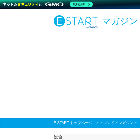
無料診断
マガジン
E START トップページ
>
トレンド
>
マガジン
総合