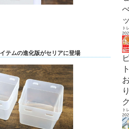
ト
202
イテムの進化版がセリアに登場
ト
ト
202