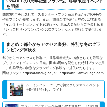
25%OFFの3周年記念プラン他、冬季限定イベント
を開催
開業3周年を記念して、スタンダードプラン宿泊料金が25%OFFの
特別プランが登場します。また、施設全体を約4万球のLEDで彩る
「イルミネーションナイト2025」や、地元の名産いちごを楽しめる
「いちご狩り×グランピングBBQプラン」なども並行して提供しま
す。
まとめ：都心からアクセス良好、特別な冬のグラ
ンピング体験を
都心からのアクセスも抜群で、世界遺産観光の拠点としても最適な
ブリリアントヴィレッジ日光。開業3周年を記念した特別プランと共
に、冬季限定の特別なグランピング体験をご提供いたします。
関連リンク：
https://taihei-g.co.jp/
,
https://brilliant-village.com/
ムーミンバレーパークで初のクリスマスイベント
を開催！特別なホワイト...
マクセルアクアパーク品川が雪の世界に…！幻想的