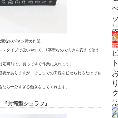
ト
202
大変なのがネジ締め作業。
レスタイプで扱いやすく、L字型なので向きを変えて使え
ト
く対応可能で、買ってすぐ作業に入れます。
必要がありますが、そこまでの工程を任せられるだけでも
途なら十分すぎる働きをしてくれます。
ト
！『封筒型シュラフ』
202