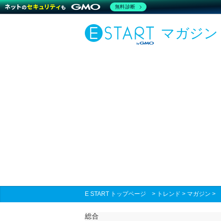
無料診断
マガジン
E START トップページ
>
トレンド
>
マガジン
総合