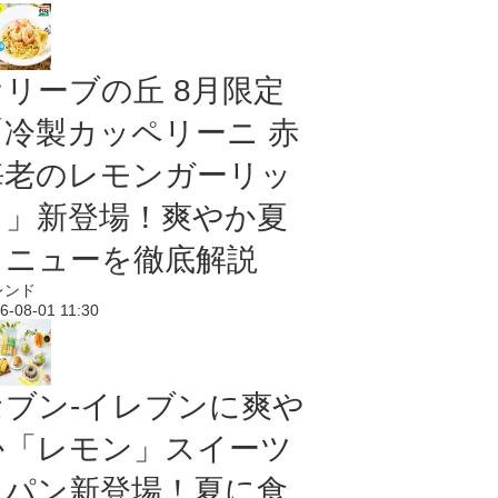
オリーブの丘 8月限定
「冷製カッペリーニ 赤
海老のレモンガーリッ
ク」新登場！爽やか夏
メニューを徹底解説
レンド
6-08-01 11:30
セブン‐イレブンに爽や
か「レモン」スイーツ
＆パン新登場！夏に食