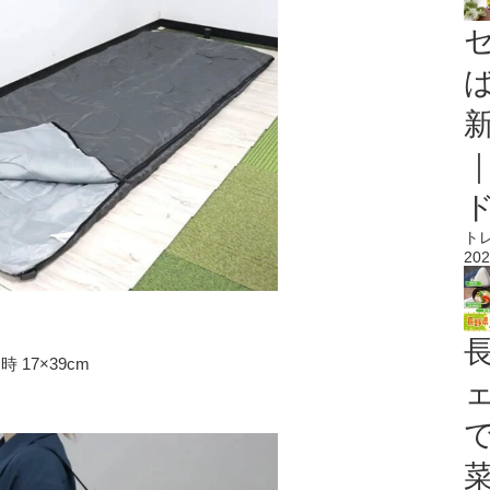
ト
202
 17×39cm