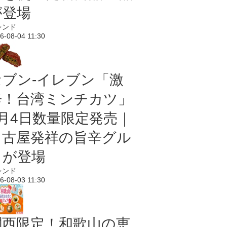
が登場
レンド
6-08-04 11:30
セブン-イレブン「激
辛！台湾ミンチカツ」
8月4日数量限定発売｜
名古屋発祥の旨辛グル
メが登場
レンド
6-08-03 11:30
関西限定！和歌山の恵