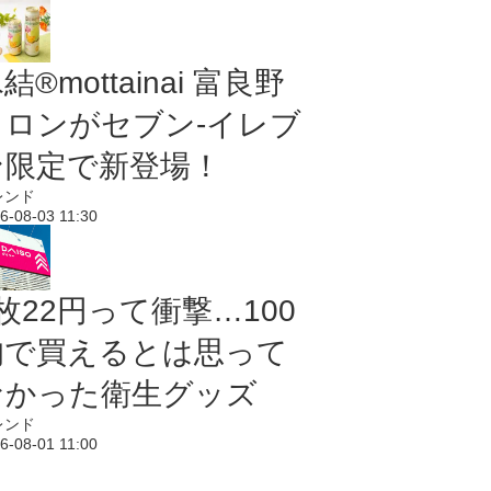
結®mottainai 富良野
メロンがセブン‐イレブ
ン限定で新登場！
レンド
6-08-03 11:30
枚22円って衝撃…100
均で買えるとは思って
なかった衛生グッズ
レンド
6-08-01 11:00