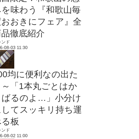
みを味わう『和歌山毎
度おおきにフェア』全
商品徹底紹介
レンド
6-08-03 11:30
100均に便利なの出た
よ～「1本丸ごとはか
さばるのよ…」小分け
にしてスッキリ持ち運
べる板
レンド
6-08-02 11:00