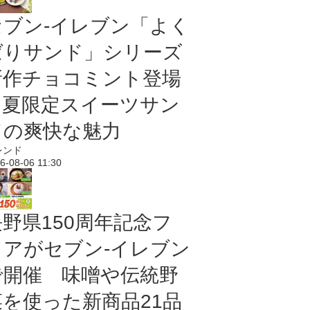
セブン‐イレブン「よく
ばりサンド」シリーズ
新作チョコミント登場
｜夏限定スイーツサン
ドの爽快な魅力
レンド
6-08-06 11:30
長野県150周年記念フ
ェアがセブン-イレブン
で開催 味噌や伝統野
菜を使った新商品21品