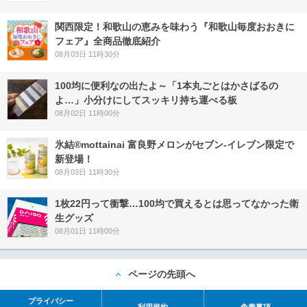
関西限定！和歌山の恵みを味わう『和歌山毎度おおきに
フェア』全商品徹底紹介
08月03日 11時30分
100均に便利なの出たよ～「1本丸ごとはかさばるの
よ…」小分けにしてスッキリ持ち運べる板
08月02日 11時00分
氷結®mottainai 富良野メロンがセブン‐イレブン限定で
新登場！
08月03日 11時30分
1枚22円って衝撃…100均で買えるとは思ってなかった衛
生グッズ
08月01日 11時00分
ページの先頭へ
プライバシー