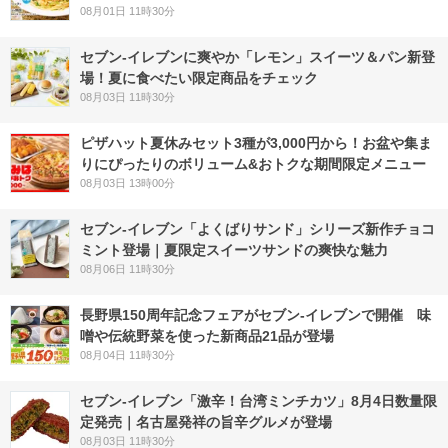
08月01日 11時30分
セブン‐イレブンに爽やか「レモン」スイーツ＆パン新登
場！夏に食べたい限定商品をチェック
08月03日 11時30分
ピザハット夏休みセット3種が3,000円から！お盆や集ま
りにぴったりのボリューム&おトクな期間限定メニュー
08月03日 13時00分
セブン‐イレブン「よくばりサンド」シリーズ新作チョコ
ミント登場｜夏限定スイーツサンドの爽快な魅力
08月06日 11時30分
長野県150周年記念フェアがセブン-イレブンで開催 味
噌や伝統野菜を使った新商品21品が登場
08月04日 11時30分
セブン-イレブン「激辛！台湾ミンチカツ」8月4日数量限
定発売｜名古屋発祥の旨辛グルメが登場
08月03日 11時30分