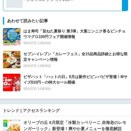
あわせて読みたい記事
はま寿司「旨ねた夏祭り 第3弾」大葉ニンニク香るビンチョ
ウマグロ100円フェア開催情報
08月07日 11時30分
セブン‐イレブン「カレーフェス」全15品商品詳細とお得な限
定キャンペーン情報
08月07日 11時30分
ピザハット「ハットの日」8月は新作ビビンバピザ登場！Mサ
イズ810円～の特大セール開催
08月07日 11時30分
トレンド | アクセスランキング
オリーブの丘 8月限定「冷製カッペリーニ 赤海老のレモ
ンガーリック」新登場！爽やか夏メニューを徹底解説