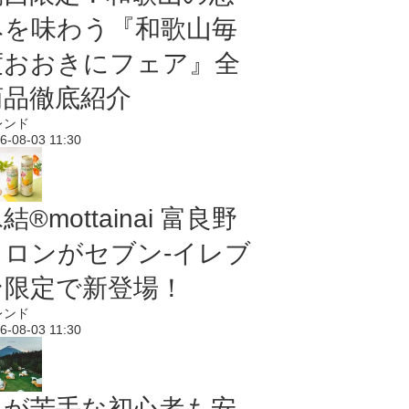
みを味わう『和歌山毎
度おおきにフェア』全
商品徹底紹介
レンド
6-08-03 11:30
結®mottainai 富良野
メロンがセブン‐イレブ
ン限定で新登場！
レンド
6-08-03 11:30
虫が苦手な初心者も安