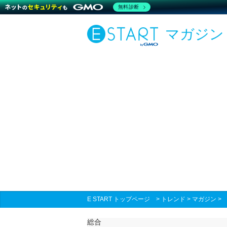
無料診断
マガジン
E START トップページ
>
トレンド
>
マガジン
総合