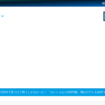
>
100均で見つけて買うしかなかった！「セレショなら500円級」憧れのアレを自作