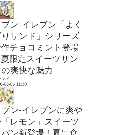
セブン‐イレブン「よく
ばりサンド」シリーズ
新作チョコミント登場
｜夏限定スイーツサン
ドの爽快な魅力
レンド
6-08-06 11:30
セブン‐イレブンに爽や
か「レモン」スイーツ
＆パン新登場！夏に食