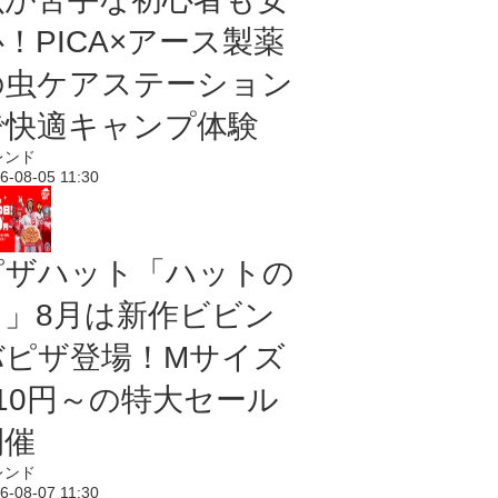
！PICA×アース製薬
の虫ケアステーション
で快適キャンプ体験
レンド
6-08-05 11:30
ピザハット「ハットの
日」8月は新作ビビン
バピザ登場！Mサイズ
810円～の特大セール
開催
レンド
6-08-07 11:30