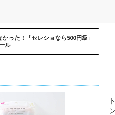
なかった！「セレショなら500円級」
ール
ト