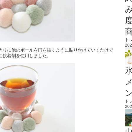
ト
202
周りに他のボールを円を描くように貼り付けていくだけで
な接着剤を使用しました。
氷
ト
202