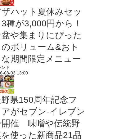
ピザハット夏休みセッ
3種が3,000円から！
お盆や集まりにぴった
りのボリューム&おト
クな期間限定メニュー
レンド
6-08-03 13:00
長野県150周年記念フ
ェアがセブン-イレブン
で開催 味噌や伝統野
菜を使った新商品21品