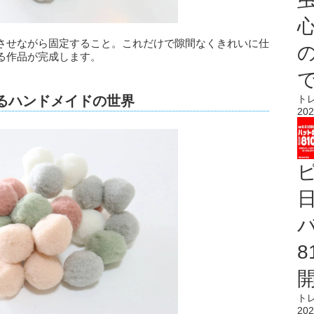
心
させながら固定すること。これだけで隙間なくきれいに仕
る作品が完成します。
がるハンドメイドの世界
ト
202
ト
202