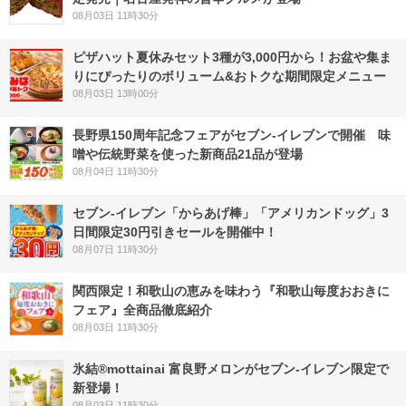
08月03日 11時30分
ピザハット夏休みセット3種が3,000円から！お盆や集ま
りにぴったりのボリューム&おトクな期間限定メニュー
08月03日 13時00分
長野県150周年記念フェアがセブン-イレブンで開催 味
噌や伝統野菜を使った新商品21品が登場
08月04日 11時30分
セブン‐イレブン「からあげ棒」「アメリカンドッグ」3
日間限定30円引きセールを開催中！
08月07日 11時30分
関西限定！和歌山の恵みを味わう『和歌山毎度おおきに
フェア』全商品徹底紹介
08月03日 11時30分
氷結®mottainai 富良野メロンがセブン‐イレブン限定で
新登場！
08月03日 11時30分