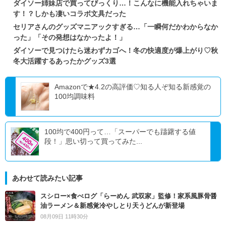
ダイソー姉妹店で買ってびっくり…！こんなに機能入れちゃいま
す！？しかも凄いコラボ文具だった
セリアさんのグッズマニアックすぎる…「一瞬何だかわからなか
った」「その発想はなかったよ！」
ダイソーで見つけたら迷わずカゴへ！冬の快適度が爆上がり♡秋
冬大活躍するあったかグッズ3選
Amazonで★4.2の高評価♡知る人ぞ知る新感覚の
100均調味料
100均で400円って…「スーパーでも躊躇する値
段！」思い切って買ってみた...
あわせて読みたい記事
スシロー×食べログ「らーめん 武双家」監修！家系風豚骨醤
油ラーメン＆新感覚冷やしとり天うどんが新登場
08月09日 11時30分