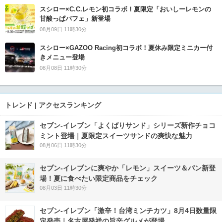
スシロー×C.C.レモン初コラボ！夏限定「おいしーレモンの
甘酸っぱパフェ」新登場
08月09日 11時30分
スシロー×GAZOO Racing初コラボ！夏休み限定ミニカー付
きメニュー登場
08月08日 11時30分
トレンド | アクセスランキング
セブン‐イレブン「よくばりサンド」シリーズ新作チョコ
ミント登場｜夏限定スイーツサンドの爽快な魅力
08月06日 11時30分
セブン‐イレブンに爽やか「レモン」スイーツ＆パン新登
場！夏に食べたい限定商品をチェック
08月03日 11時30分
セブン-イレブン「激辛！台湾ミンチカツ」8月4日数量限
定発売｜名古屋発祥の旨辛グルメが登場