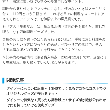
すく、清潔に使い続けられるのも魅力的なポイント。
調理から盛り付けまでマルチにこなし、使わないときはスッキリ片
付く。110円という手軽さで、これほど日々の料理をスマートに支
えてくれるアイテムは、お値段以上の満足度でした。
セリアの「浅型ザル」は、単なる水切り道具の枠を超えた、蒸し料
理もこなす万能調理グッズでした。
専用の蒸し器を買うのはためらわれるけれど、手軽に蒸し料理を楽
しみたいという方にぴったりの逸品。ぜひセリアの店頭で、その
「不思議なほどの万能さ」を確かめてみてください。
※記事内の商品情報は筆者購入時点（2025年12月）です。店舗によ
り在庫切れ、取り扱っていない場合があります。
関連記事
ダイソーにもついに誕生～！SNSでよく見るデコを低コストで♡
オリジナルグッズが作れるキット
ダイソーで何気なく買ったら期待以上！サイズ感が絶妙♡お出か
けにも持っていける便利グッズ