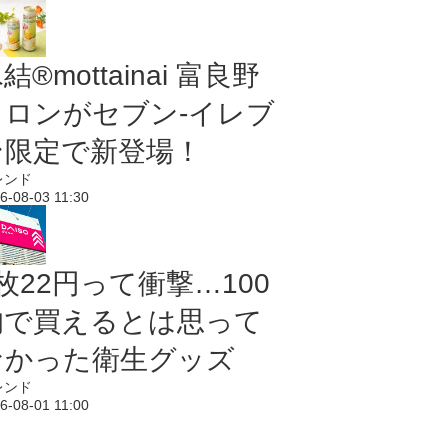
結®mottainai 富良野
メロンがセブン‐イレブ
ン限定で新登場！
レンド
6-08-03 11:30
枚22円って衝撃…100
均で買えるとは思って
なかった衛生グッズ
レンド
6-08-01 11:00