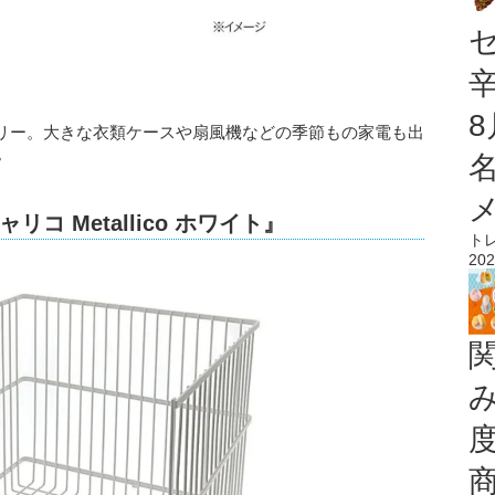
リー。大きな衣類ケースや扇風機などの季節もの家電も出
。
 Metallico ホワイト』
ト
202