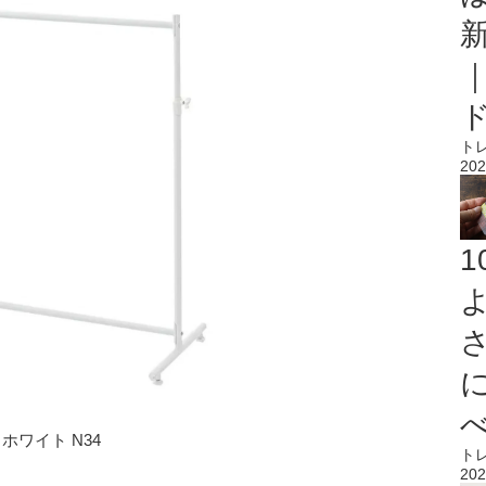
ト
202
ホワイト N34
ト
202