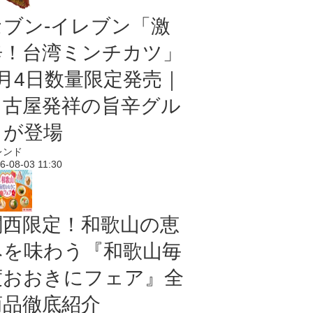
セブン-イレブン「激
辛！台湾ミンチカツ」
8月4日数量限定発売｜
名古屋発祥の旨辛グル
メが登場
レンド
6-08-03 11:30
関西限定！和歌山の恵
みを味わう『和歌山毎
度おおきにフェア』全
商品徹底紹介