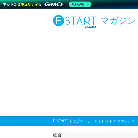
無料診断
マガジン
E START トップページ
>
トレンド
>
マガジン
総合