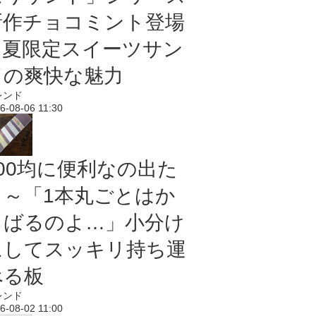
新作チョコミント登場
｜夏限定スイーツサン
ドの爽快な魅力
レンド
6-08-06 11:30
100均に便利なの出た
よ～「1本丸ごとはか
さばるのよ…」小分け
にしてスッキリ持ち運
べる板
レンド
6-08-02 11:00