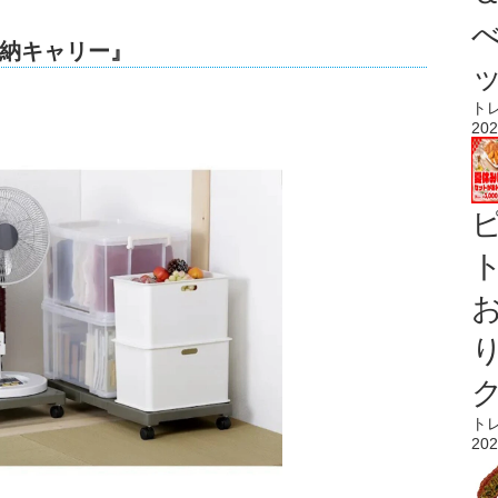
納キャリー』
ト
202
ト
ト
202