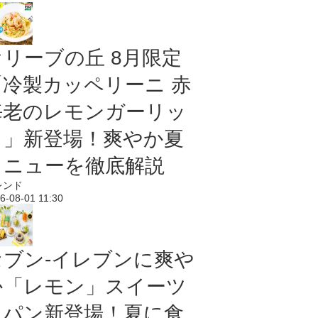
オリーブの丘 8月限定
「冷製カッペリーニ 赤
海老のレモンガーリッ
ク」新登場！爽やか夏
メニューを徹底解説
レンド
6-08-01 11:30
セブン‐イレブンに爽や
か「レモン」スイーツ
＆パン新登場！夏に食