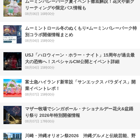
ムーミンバレーパーク夏イベント徹底解説！花火や新グ
リーティングや限定パス情報も
08月06日 16時00分
ムーミントロール冬のぬくもり×ムーミンバレーパーク特
別コラボ開催情報まとめ
08月04日 15時00分
USJ「ハロウィーン・ホラー・ナイト」15周年が過去最
大の恐怖へ！スペシャルCM公開とイベント詳細
08月04日 15時00分
富士急ハイランド新常設「サンエックス パラダイス」開
業イベントレポ！
08月07日 15時00分
マザー牧場でシンガポール・ナショナルデー花火&盆踊
り祭り 2026年特別開催情報
08月07日 17時00分
川崎・沖縄オリオン祭2026 沖縄グルメと伝統芸能、野