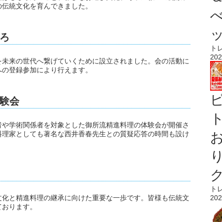
の伝統文化を育んできました。
ろ
ト
202
を未来の世代へ繋げていくために設立されました。会の活動に
への登録参加により行えます。
験会
ト
者や学術関係者を対象とした御所流精進料理の体験会が開催さ
料理家としても著名な西井香春先生との質疑応答の時間も設け
ト
文化と精進料理の継承に向けた重要な一歩です。皆様も伝統文
202
ております。