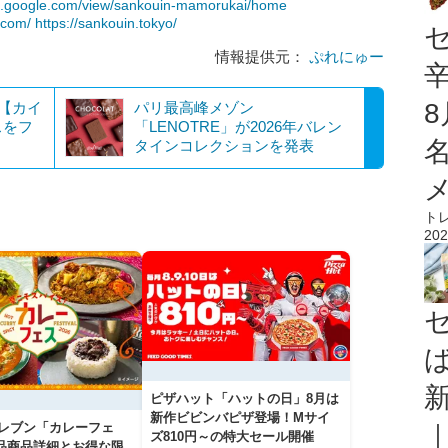
tes.google.com/view/sankouin-mamorukai/home
.com/
https://sankouin.tokyo/
情報提供元：
ぷれにゅー
！【カイ
パリ最高峰メゾン
スをフ
「LENOTRE」が2026年バレン
タインコレクションを発表
ト
202
ピザハット「ハットの日」8月は
新作ビビンバピザ登場！Mサイ
イレブン「カレーフェ
ズ810円～の特大セール開催
5品商品詳細とお得な限