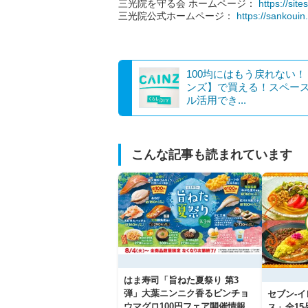
三光院を守る会 ホームページ：
https://si
三光院公式ホームページ：
https://sankouin
100均にはもう戻れない
ンズ】で買える！スペー
ル活用でき...
こんな記事も読まれています
はま寿司「旨ねた夏祭り 第3
弾」大葉ニンニク香るビンチョ
セブン‐
ウマグロ100円フェア開催情報
ス」全1