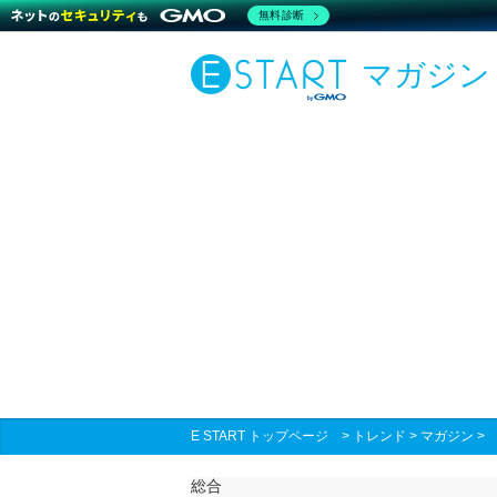
無料診断
マガジン
E START トップページ
>
トレンド
>
マガジン
総合