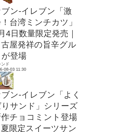
セブン-イレブン「激
辛！台湾ミンチカツ」
8月4日数量限定発売｜
名古屋発祥の旨辛グル
メが登場
レンド
6-08-03 11:30
セブン‐イレブン「よく
ばりサンド」シリーズ
新作チョコミント登場
｜夏限定スイーツサン