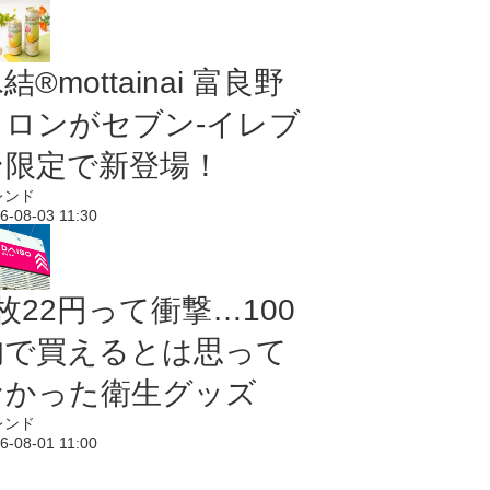
結®mottainai 富良野
メロンがセブン‐イレブ
ン限定で新登場！
レンド
6-08-03 11:30
枚22円って衝撃…100
均で買えるとは思って
なかった衛生グッズ
レンド
6-08-01 11:00