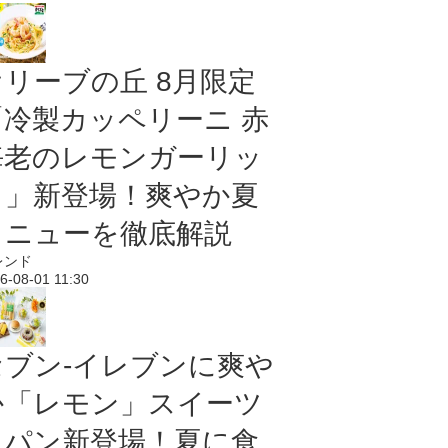
オリーブの丘 8月限定
「冷製カッペリーニ 赤
海老のレモンガーリッ
ク」新登場！爽やか夏
メニューを徹底解説
レンド
6-08-01 11:30
セブン‐イレブンに爽や
か「レモン」スイーツ
＆パン新登場！夏に食