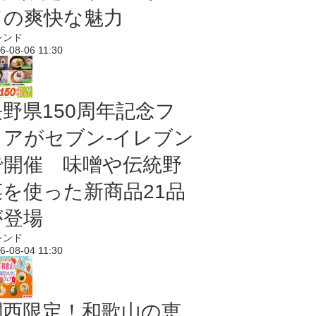
ドの爽快な魅力
レンド
6-08-06 11:30
長野県150周年記念フ
ェアがセブン-イレブン
で開催 味噌や伝統野
菜を使った新商品21品
が登場
レンド
6-08-04 11:30
関西限定！和歌山の恵