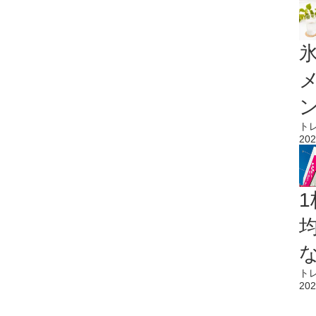
氷
ト
202
1
ト
202