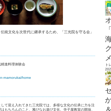
理と伝統文化を次世代に継承するため、「三光院を守る会」
流精進料理体験会
ト
202
ouin-mamorukai/home
として迎え入れてきた三光院では、多様な文化の伝承に力を注
理はもちろんのこと、雅びなお遊び文化、寺子屋教室の開放、