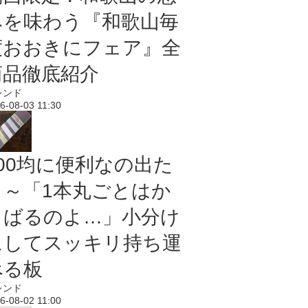
みを味わう『和歌山毎
度おおきにフェア』全
商品徹底紹介
レンド
6-08-03 11:30
100均に便利なの出た
よ～「1本丸ごとはか
さばるのよ…」小分け
にしてスッキリ持ち運
べる板
レンド
6-08-02 11:00