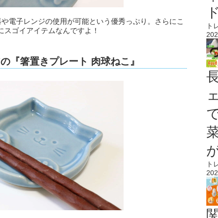
洗器や電子レンジの使用が可能という優秀っぷり。さらにこ
ト
にスゴイアイテムなんですよ！
202
アの『箸置きプレート 肉球ねこ』
ト
202