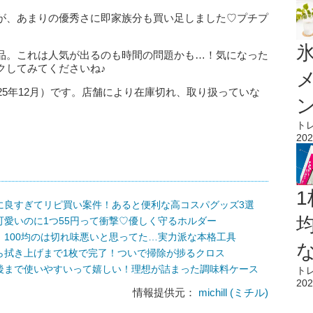
が、あまりの優秀さに即家族分も買い足しました♡プチプ
。
氷
品。これは人気が出るのも時間の問題かも…！気になった
クしてみてくださいね♪
25年12月）です。店舗により在庫切れ、取り扱っていな
ト
202
1
に良すぎてリピ買い案件！あると便利な高コスパグッズ3選
愛いのに1つ55円って衝撃♡優しく守るホルダー
100均のは切れ味悪いと思ってた…実力派な本格工具
ら拭き上げまで1枚で完了！ついで掃除が捗るクロス
後まで使いやすいって嬉しい！理想が詰まった調味料ケース
ト
202
情報提供元：
michill (ミチル)