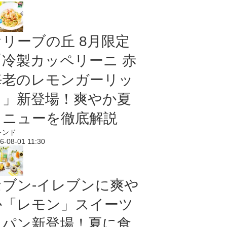
オリーブの丘 8月限定
「冷製カッペリーニ 赤
海老のレモンガーリッ
ク」新登場！爽やか夏
メニューを徹底解説
レンド
6-08-01 11:30
セブン‐イレブンに爽や
か「レモン」スイーツ
＆パン新登場！夏に食