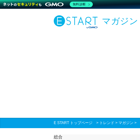
無料診断
マガジン
E START トップページ
>
トレンド
>
マガジン
総合