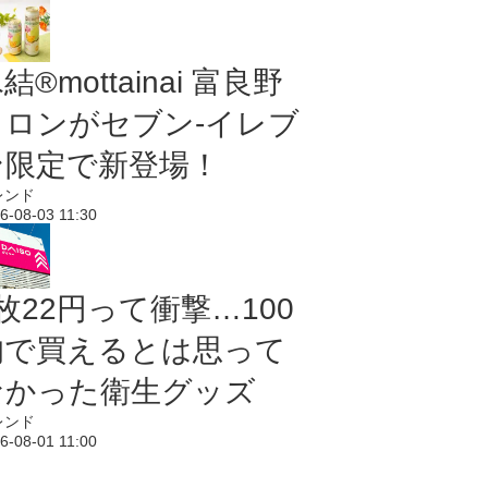
結®mottainai 富良野
メロンがセブン‐イレブ
ン限定で新登場！
レンド
6-08-03 11:30
枚22円って衝撃…100
均で買えるとは思って
なかった衛生グッズ
レンド
6-08-01 11:00