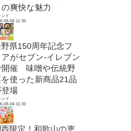
ドの爽快な魅力
レンド
6-08-06 11:30
長野県150周年記念フ
ェアがセブン-イレブン
で開催 味噌や伝統野
菜を使った新商品21品
が登場
レンド
6-08-04 11:30
関西限定！和歌山の恵