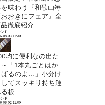
みを味わう『和歌山毎
度おおきにフェア』全
商品徹底紹介
レンド
6-08-03 11:30
100均に便利なの出た
よ～「1本丸ごとはか
さばるのよ…」小分け
にしてスッキリ持ち運
べる板
レンド
6-08-02 11:00