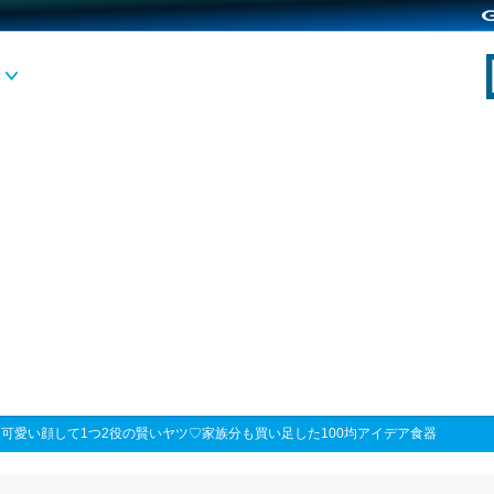
>
可愛い顔して1つ2役の賢いヤツ♡家族分も買い足した100均アイデア食器