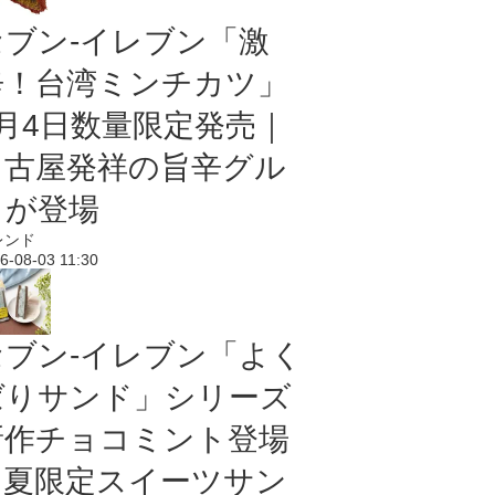
セブン-イレブン「激
辛！台湾ミンチカツ」
8月4日数量限定発売｜
名古屋発祥の旨辛グル
メが登場
レンド
6-08-03 11:30
セブン‐イレブン「よく
ばりサンド」シリーズ
新作チョコミント登場
｜夏限定スイーツサン