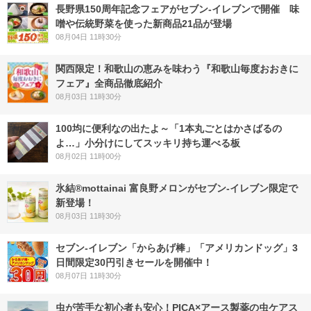
長野県150周年記念フェアがセブン-イレブンで開催 味
噌や伝統野菜を使った新商品21品が登場
08月04日 11時30分
関西限定！和歌山の恵みを味わう『和歌山毎度おおきに
フェア』全商品徹底紹介
08月03日 11時30分
100均に便利なの出たよ～「1本丸ごとはかさばるの
よ…」小分けにしてスッキリ持ち運べる板
08月02日 11時00分
氷結®mottainai 富良野メロンがセブン‐イレブン限定で
新登場！
08月03日 11時30分
セブン‐イレブン「からあげ棒」「アメリカンドッグ」3
日間限定30円引きセールを開催中！
08月07日 11時30分
虫が苦手な初心者も安心！PICA×アース製薬の虫ケアス