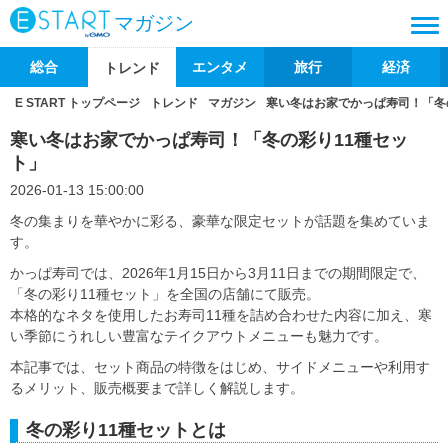
マガジン
総合
エンタメ
旅行
経済
トレンド
E START トップページ
トレンド
マガジン
寒い冬はお家でかっぱ寿司！「冬
寒い冬はお家でかっぱ寿司！「冬の彩り11種セッ
ト」
2026-01-13 15:00:00
冬の集まりを華やかに彩る、豪華な限定セットが話題を集めていま
す。
かっぱ寿司では、2026年1月15日から3月11日までの期間限定で、
「冬の彩り11種セット」を全国の店舗にて販売。
本格的なネタを使用したお寿司11種を詰め合わせた内容に加え、寒
い季節にうれしい豊富なテイクアウトメニューも魅力です。
本記事では、セット商品の特徴をはじめ、サイドメニューや利用す
るメリット、販売概要まで詳しく解説します。
冬の彩り11種セットとは