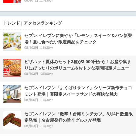
08月07日 11時30分
トレンド | アクセスランキング
セブン‐イレブンに爽やか「レモン」スイーツ＆パン新登
場！夏に食べたい限定商品をチェック
08月03日 11時30分
ピザハット夏休みセット3種が3,000円から！お盆や集ま
りにぴったりのボリューム&おトクな期間限定メニュー
08月03日 13時00分
セブン‐イレブン「よくばりサンド」シリーズ新作チョコ
ミント登場｜夏限定スイーツサンドの爽快な魅力
08月06日 11時30分
セブン-イレブン「激辛！台湾ミンチカツ」8月4日数量限
定発売｜名古屋発祥の旨辛グルメが登場
08月03日 11時30分