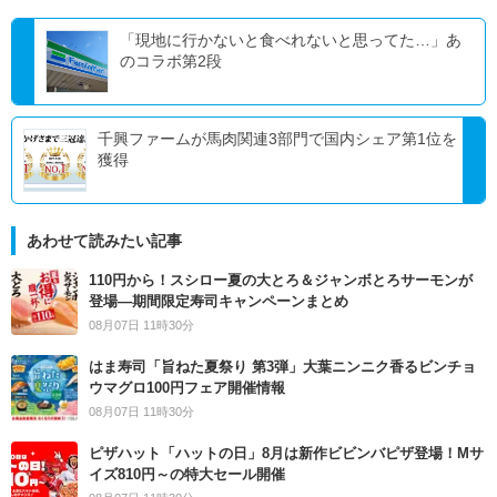
「現地に行かないと食べれないと思ってた…」あ
のコラボ第2段
千興ファームが馬肉関連3部門で国内シェア第1位を
獲得
あわせて読みたい記事
110円から！スシロー夏の大とろ＆ジャンボとろサーモンが
登場―期間限定寿司キャンペーンまとめ
08月07日 11時30分
はま寿司「旨ねた夏祭り 第3弾」大葉ニンニク香るビンチョ
ウマグロ100円フェア開催情報
08月07日 11時30分
ピザハット「ハットの日」8月は新作ビビンバピザ登場！Mサ
イズ810円～の特大セール開催