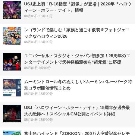
USJ史上初！R-18指定「残像」が登場｜2026年『ハロウ
ィーン・ホラー・ナイト』情報
08月05日 15時00分
レゴランドで楽しむ！家族と過ごす仮装＆フォトジェニ
ックなハロウィン2026
08月03日 15時00分
ユニバーサル・スタジオ・ジャパン初参加！25周年のエ
ンターテイメントで天神祭船渡御を“超元気”に応援
08月01日 9時00分
ムーミントロール冬のぬくもり×ムーミンバレーパーク特
別コラボ開催情報まとめ
08月04日 15時00分
USJ「ハロウィーン・ホラー・ナイト」15周年が過去最
大の恐怖へ！スペシャルCM公開とイベント詳細
08月04日 15時00分
富士急ハイランド「ZOKKON」200万人突破記念セレモ