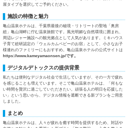
屋タイプを選択してご予約ください。
施設の特徴と魅力
亀山温泉ホテルは、千葉県最後の秘境・リトリートの聖地「奥房
総」亀山湖畔に佇む温泉旅館です。風光明媚な自然環境に囲まれ、
周辺レジャー施設への観光拠点として人気があります。ミキハウス
子育て総研認定の「ウェルカムベビーのお宿」として、小さなお子
様連れのファミリーにもおすすめ。亀山温泉ホテルの公式サイトは
https://www.kameyamaonsen.jp/です。
デジタルデトックスの提供背景
私たちは便利なデジタル社会で生活していますが、その一方で疲れ
を感じることも増えています。そこで亀山温泉ホテルは、「何もな
い時間を贅沢に過ごしていただきたい。頑張る人の明日を応援した
い」という思いから、デジタル情報を遮断できる新プランをご用意
しました。
まとめ
亀山温泉ホテルは、人々が疲れを癒す時間を提供するため、対話や