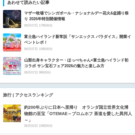
あわせて読みたい記事
マザー牧場でシンガポール・ナショナルデー花火&盆踊り祭
り 2026年特別開催情報
08月07日 17時00分
富士急ハイランド新常設「サンエックス パラダイス」開業イ
ベントレポ！
08月07日 15時00分
山梨出身キャラクター・ほっぺちゃん×富士急ハイランド初
コラボ サン宝石フェア2026の魅力と楽しみ方
08月07日 9時00分
旅行 | アクセスランキング
約200年ぶりに日本へ里帰り オランダ国立世界文化博
物館の至宝「OTEMAE～ブロムホフ 茶道を愛した異邦人
～」
08月02日 15時00分