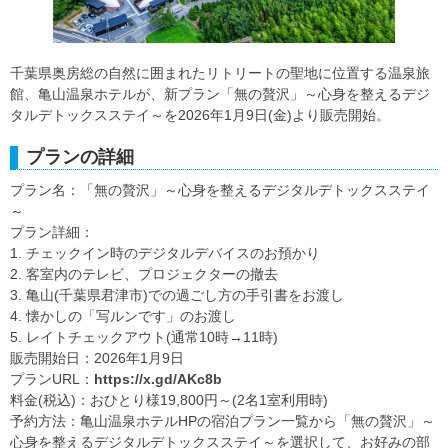
千葉県奥房総の自然に囲まれたリトリートの聖地に位置する温泉旅
館、亀山温泉ホテルが、新プラン「無の贅沢」～心身を整えるデジ
タルデトックスステイ～を2026年1月9日(金)より販売開始。
プランの詳細
プラン名：「無の贅沢」～心身を整えるデジタルデトックスステイ
～
プラン詳細：
1. チェックイン時のデジタルデバイスのお預かり
2. 客室内のテレビ、プロジェクターの撤去
3. 亀山(千葉県君津市)での過ごし方の手引書をお渡し
4. 懐かしの「写ルンです」のお渡し
5. レイトチェックアウト(通常10時→11時)
販売開始日：2026年1月9日
プランURL：
https://x.gd/AKc8b
料金(税込)：おひとり様19,800円～(2名1室利用時)
予約方法：亀山温泉ホテルHPの宿泊プラン一覧から「無の贅沢」～
心身を整えるデジタルデトックスステイ～を選択して、お好みの部