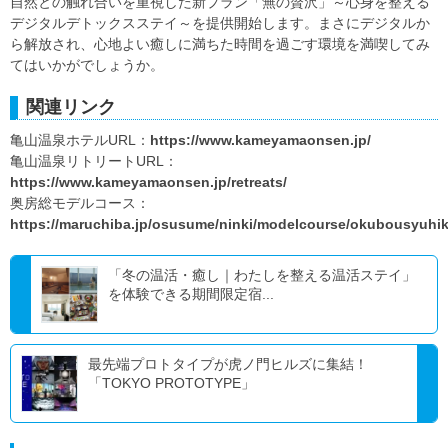
自然との触れ合いを重視した新プラン「無の贅沢」～心身を整える
デジタルデトックスステイ～を提供開始します。まさにデジタルか
ら解放され、心地よい癒しに満ちた時間を過ごす環境を満喫してみ
てはいかがでしょうか。
関連リンク
亀山温泉ホテルURL：
https://www.kameyamaonsen.jp/
亀山温泉リトリートURL：
https://www.kameyamaonsen.jp/retreats/
奥房総モデルコース：
https://maruchiba.jp/osusume/ninki/modelcourse/okubousyuhi
「冬の温活・癒し｜わたしを整える温活ステイ」
を体験できる期間限定宿...
最先端プロトタイプが虎ノ門ヒルズに集結！
「TOKYO PROTOTYPE」