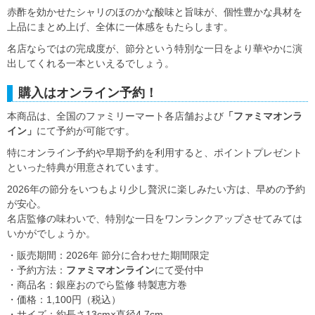
赤酢を効かせたシャリのほのかな酸味と旨味が、個性豊かな具材を
上品にまとめ上げ、全体に一体感をもたらします。
名店ならではの完成度が、節分という特別な一日をより華やかに演
出してくれる一本といえるでしょう。
購入はオンライン予約！
本商品は、全国のファミリーマート各店舗および
「ファミマオンラ
イン」
にて予約が可能です。
特にオンライン予約や早期予約を利用すると、ポイントプレゼント
といった特典が用意されています。
2026年の節分をいつもより少し贅沢に楽しみたい方は、早めの予約
が安心。
名店監修の味わいで、特別な一日をワンランクアップさせてみては
いかがでしょうか。
・販売期間：2026年 節分に合わせた期間限定
・予約方法：
ファミマオンライン
にて受付中
・商品名：銀座おのでら監修 特製恵方巻
・価格：1,100円（税込）
・サイズ：約長さ13cm×直径4.7cm