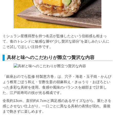
ミシュラン星獲得歴を持つ名店が監修したという信頼感も相まっ
て、食のトレンドに敏感な層や“少し贅沢な節分”を楽しみたい人に
こそ試してほしい注目作です。
具材と味へのこだわりが際立つ贅沢な内容
「銀座おのでら監修 特製恵方巻」は、穴子・海老・玉子焼・かんぴ
ょう椎茸ごぼう和え・甘酢生姜の胡麻和え・きゅうり・おぼろとい
った多彩な具材を使用。食感や風味のバランスを細部まで計算し
た、江戸前寿司の技が光る構成です。
全長約13cm、直径約4.7cmと満足感のあるサイズながら、重たさを
感じさせない仕上がり。一口ごとに異なる具材の表情が現れ、最後
まで飽きずに楽しめます。