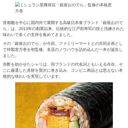
首都圏を中心に国内外で展開する高級日本食ブランド「銀座おので
ら」は、2013年の創業以来、伝統的な江戸前寿司の技と洗練された
味わいで多くの支持を集めてきました。
その「銀座おのでら」が今回、ファミリーマートとの共同企画とし
て特製恵方巻を初監修。名店のノウハウを詰め込んだ一本が誕生し
ました。
赤酢を効かせたシャリは、同ブランドの代名詞ともいえる存在。そ
こに厳選した具材を贅沢に巻き込み、コンビニ商品とは思えない本
格的な味わいを実現しています。