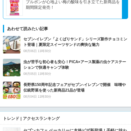
ブルボンが心地よい梅の酸味を引き立てた新商品を
期間限定発売！
あわせて読みたい記事
セブン‐イレブン「よくばりサンド」シリーズ新作チョコミン
ト登場｜夏限定スイーツサンドの爽快な魅力
08月06日 11時30分
虫が苦手な初心者も安心！PICA×アース製薬の虫ケアステー
ションで快適キャンプ体験
08月05日 11時30分
長野県150周年記念フェアがセブン-イレブンで開催 味噌や
伝統野菜を使った新商品21品が登場
08月04日 11時30分
トレンド | アクセスランキング
セブンカフェ ベーカリーに本格ピザ新登場！手軽に味わ