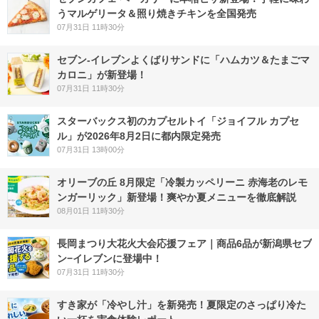
うマルゲリータ＆照り焼きチキンを全国発売
07月31日 11時30分
セブン‐イレブンよくばりサンドに「ハムカツ＆たまごマ
カロニ」が新登場！
07月31日 11時30分
スターバックス初のカプセルトイ「ジョイフル カプセ
ル」が2026年8月2日に都内限定発売
07月31日 13時00分
オリーブの丘 8月限定「冷製カッペリーニ 赤海老のレモ
ンガーリック」新登場！爽やか夏メニューを徹底解説
08月01日 11時30分
長岡まつり大花火大会応援フェア｜商品6品が新潟県セブ
ン−イレブンに登場中！
07月31日 11時30分
すき家が「冷やし汁」を新発売！夏限定のさっぱり冷た