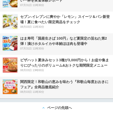
い一杯を実食体験レポート
07月31日 11時30分
セブン‐イレブンに爽やか「レモン」スイーツ＆パン新登
場！夏に食べたい限定商品をチェック
08月03日 11時30分
はま寿司「国産生さば 100円」など夏限定の旨ねた第2
弾！漬けホタルイカや本鮪ほほ肉も登場中
07月31日 11時30分
ピザハット夏休みセット3種が3,000円から！お盆や集ま
りにぴったりのボリューム&おトクな期間限定メニュー
08月03日 13時00分
関西限定！和歌山の恵みを味わう『和歌山毎度おおきに
フェア』全商品徹底紹介
08月03日 11時30分
ページの先頭へ