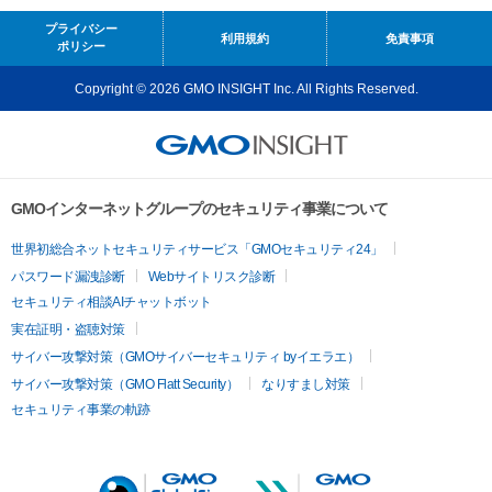
プライバシー
利用規約
免責事項
ポリシー
Copyright © 2026 GMO INSIGHT Inc. All Rights Reserved.
GMOインターネットグループのセキュリティ事業について
世界初総合ネットセキュリティサービス「GMOセキュリティ24」
パスワード漏洩診断
Webサイトリスク診断
セキュリティ相談AIチャットボット
実在証明・盗聴対策
サイバー攻撃対策（GMOサイバーセキュリティ byイエラエ）
サイバー攻撃対策（GMO Flatt Security）
なりすまし対策
セキュリティ事業の軌跡