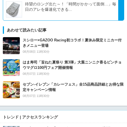
待望のロング出た～！「時間がかかって面倒…」毎
日のアレを爆速化できる...
あわせて読みたい記事
スシロー×GAZOO Racing初コラボ！夏休み限定ミニカー付
きメニュー登場
08月08日 11時30分
はま寿司「旨ねた夏祭り 第3弾」大葉ニンニク香るビンチョ
ウマグロ100円フェア開催情報
08月07日 11時30分
セブン‐イレブン「カレーフェス」全15品商品詳細とお得な限
定キャンペーン情報
08月07日 11時30分
トレンド | アクセスランキング