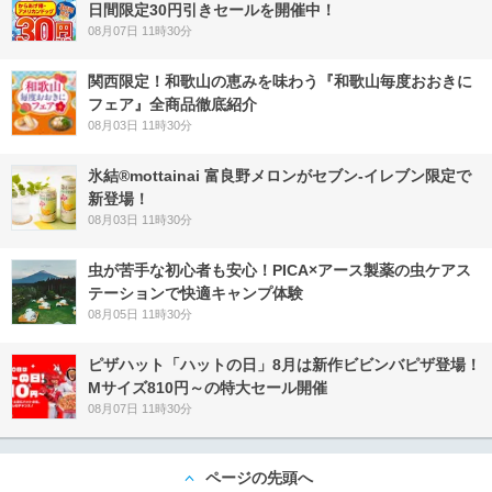
日間限定30円引きセールを開催中！
08月07日 11時30分
関西限定！和歌山の恵みを味わう『和歌山毎度おおきに
フェア』全商品徹底紹介
08月03日 11時30分
氷結®mottainai 富良野メロンがセブン‐イレブン限定で
新登場！
08月03日 11時30分
虫が苦手な初心者も安心！PICA×アース製薬の虫ケアス
テーションで快適キャンプ体験
08月05日 11時30分
ピザハット「ハットの日」8月は新作ビビンバピザ登場！
Mサイズ810円～の特大セール開催
08月07日 11時30分
ページの先頭へ