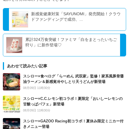
新感覚健康対策「SAYUNOMI」発売開始！クラウ
ドファンディングで成功、...
累計324万食突破！ファミマ「白をまとったいちご
狩り」に新作登場♡
あわせて読みたい記事
スシロー×食べログ「らーめん 武双家」監修！家系風豚骨醤
油ラーメン＆新感覚冷やしとり天うどんが新登場
08月09日 11時30分
スシロー×C.C.レモン初コラボ！夏限定「おいしーレモンの
甘酸っぱパフェ」新登場
08月09日 11時30分
スシロー×GAZOO Racing初コラボ！夏休み限定ミニカー付
きメニュー登場