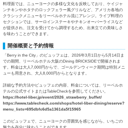
料理面では、ニューヨークの多様な文化を反映しており、ケイジャ
ンチキンやホタテのロックフェラー風グリルなど、アメリカ各地の
クラシックメニューをリーベルホテル流にアレンジ。ライブ料理の
セクションでは、サーロインステーキやチキンオーバーライスなど
が提供され、注文を受けてから調理するため、出来立ての美味しさ
を味わうことができます。
開催概要と予約情報
「Berry in the City」のビュッフェは、2026年3月1日から5月14日ま
での期間、リーベルホテル大阪のDining BRICKSIDEで開催されま
す。料金は大人7,000円からで、ゴールデンウィーク期間は特別メニ
ューも用意され、大人8,000円からとなります。
詳細な予約方法やビュッフェの内容、料金については、リーベルホ
テルの公式サイトまたはTableCheckを参照してください。
https://hotel-liber.jp/event/2026_strawberry_buffet/
https://www.tablecheck.com/shops/hotel-liber-dining/reserve?
menu_lists=695dbfc6d5a1361da5f15965
このビュッフェで、ニューヨークの雰囲気を感じながら、いちごの
魅力を存分に味わうことができます。