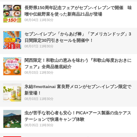
長野県150周年記念フェアがセブン-イレブンで開催 味
噌や伝統野菜を使った新商品21品が登場
08月04日 11時30分
セブン‐イレブン「からあげ棒」「アメリカンドッグ」3
日間限定30円引きセールを開催中！
08月07日 11時30分
関西限定！和歌山の恵みを味わう『和歌山毎度おおきに
フェア』全商品徹底紹介
08月03日 11時30分
氷結®mottainai 富良野メロンがセブン‐イレブン限定で
新登場！
08月03日 11時30分
虫が苦手な初心者も安心！PICA×アース製薬の虫ケアス
テーションで快適キャンプ体験
08月05日 11時30分