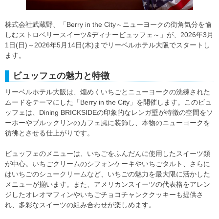
株式会社武蔵野、「Berry in the City～ニューヨークの街角気分を愉
しむストロベリースイーツ&ディナービュッフェ～」が、2026年3月
1日(日)～2026年5月14日(木)までリーベルホテル大阪でスタートし
ます。
ビュッフェの魅力と特徴
リーベルホテル大阪は、煌めくいちごとニューヨークの洗練された
ムードをテーマにした「Berry in the City」を開催します。このビュ
ッフェは、Dining BRICKSIDEの印象的なレンガ壁が特徴の空間をソ
ーホーやブルックリンのカフェ風に装飾し、本物のニューヨークを
彷彿とさせる仕上がりです。
ビュッフェのメニューは、いちごをふんだんに使用したスイーツ類
が中心。いちごクリームのシフォンケーキやいちごタルト、さらに
はいちごのシュークリームなど、いちごの魅力を最大限に活かした
メニューが揃います。また、アメリカンスイーツの代表格をアレン
ジしたオレオマフィンやいちごチョコチャンククッキーも提供さ
れ、多彩なスイーツの組み合わせが楽しめます。