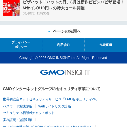
ピザハット「ハットの日」8月は新作ビビンバピザ登場！
Mサイズ810円～の特大セール開催
08月07日 11時30分
ページの先頭へ
プライバシー
利用規約
免責事項
ポリシー
Copyright © 2026 GMO INSIGHT Inc. All Rights Reserved.
GMOインターネットグループのセキュリティ事業について
世界初総合ネットセキュリティサービス「GMOセキュリティ24」
パスワード漏洩診断
Webサイトリスク診断
セキュリティ相談AIチャットボット
実在証明・盗聴対策
サイバー攻撃対策（GMOサイバーセキュリティ byイエラエ）