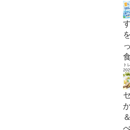
ト
202