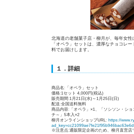
北海道の老舗菓子店・柳月が、毎年女性
「オペラ」セットは、濃厚なチョコレー
料でお届けします。
１．詳細
商品名:「オペラ」セット
価格:1セット 4,000円(税込)
販売期間:1月21日(水)～1月25日(日)
配送:全国送料無料
商品内容:「オペラ」×1、「ソシソン・ショ
チ～」5本入×2
柳月オンラインショップURL:
https://www.r
ad_key=cc21099ae7fe21f95b946bac63e6d
※注意点:通販限定企画のため、柳月直営店