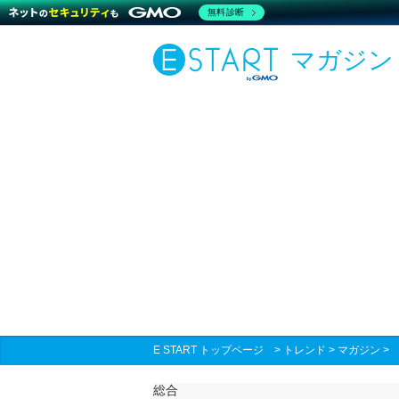
無料診断
マガジン
E START トップページ
>
トレンド
>
マガジン
総合