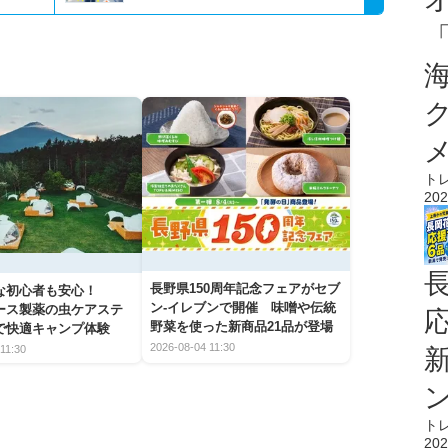
ト
202
長野県150周年記念フェアがセブ
な初心者も安心！
ン-イレブンで開催 味噌や伝統
アース製薬の虫ケアステ
野菜を使った新商品21品が登場
で快適キャンプ体験
2026-08-04 11:30
11:30
ト
202