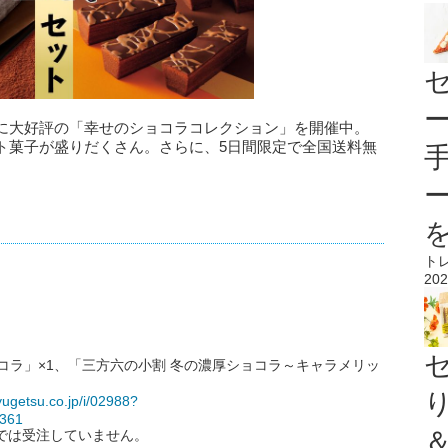
に大好評の「幸せのショコラコレクション」を開催中。
ト菓子が盛りだくさん。さらに、5日間限定で全国送料無
ト
202
コラ」×1、「三方六の小割 冬の濃厚ショコラ～キャラメリッ
yugetsu.co.jp/i/02988?
361
では受注していません。