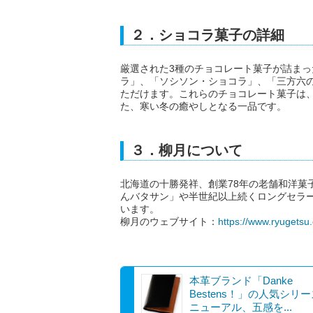
２．ショコラ菓子の詳細
厳選された3種のチョコレート菓子が詰ま
ラ」、「ソシソン・ショコラ」、「三方六の
ただけます。これらのチョコレート菓子は
た、寒い冬の癒やしとなる一品です。
３．柳月について
北海道の十勝発祥、創業78年の老舗和洋菓
んバタサン」や半世紀以上続くロングセラ
います。
柳月のウェブサイト：
https://www.ryugetsu.
本革ブランド「Danke
Bestens！」の人気シリ
ニューアル、五感を...