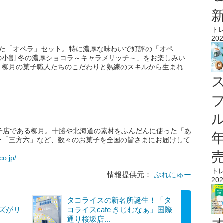
ト
202
った「オペラ」セット。特に濃厚な味わいで好評の「オペ
小割 冬の濃厚ショコラ～キャラメリッチ～」をお楽しみい
、柳月の菓子職人たちのこだわりと熟練のスキルから生まれ
ル
子店である柳月。十勝や北海道の素材をふんだんに使った「あ
ー「三方六」など、数々のお菓子を全国の皆さまにお届けして
co.jp/
ト
情報提供元：
ぷれにゅー
202
タコライスの新名所誕生！「タ
ーズがリ
コライスcafe きじむなぁ」国際
通り桜坂店...