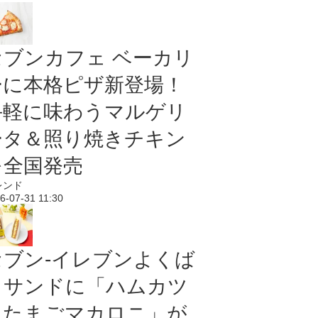
セブンカフェ ベーカリ
ーに本格ピザ新登場！
手軽に味わうマルゲリ
ータ＆照り焼きチキン
を全国発売
レンド
6-07-31 11:30
セブン‐イレブンよくば
りサンドに「ハムカツ
＆たまごマカロニ」が