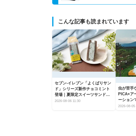
こんな記事も読まれています
セブン‐イレブン「よくばりサン
虫が苦手
ド」シリーズ新作チョコミント
PICA×
登場｜夏限定スイーツサンドの
ーション
爽快な魅力
2026-08-06 11:30
2026-08-05 