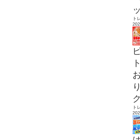
ト
202
ト
ト
202