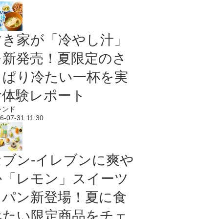
すき家が「冷やし汁」
を新発売！夏限定のさ
っぱり冷たい一杯を実
食体験レポート
レンド
6-07-31 11:30
セブン‐イレブンに爽や
か「レモン」スイーツ
＆パン新登場！夏に食
べたい限定商品をチェ