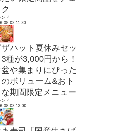
ック
レンド
6-08-03 11:30
ピザハット夏休みセッ
3種が3,000円から！
お盆や集まりにぴった
りのボリューム&おト
クな期間限定メニュー
レンド
6-08-03 13:00
はま寿司「国産生さば