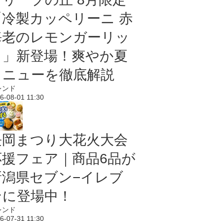
「冷製カッペリーニ 赤
海老のレモンガーリッ
ク」新登場！爽やか夏
メニューを徹底解説
レンド
6-08-01 11:30
長岡まつり大花火大会
応援フェア｜商品6品が
新潟県セブン−イレブ
ンに登場中！
レンド
6-07-31 11:30