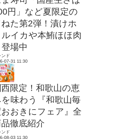
100円」など夏限定の
旨ねた第2弾！漬けホ
タルイカや本鮪ほほ肉
も登場中
レンド
6-07-31 11:30
関西限定！和歌山の恵
みを味わう『和歌山毎
度おおきにフェア』全
商品徹底紹介
レンド
6-08-03 11:30