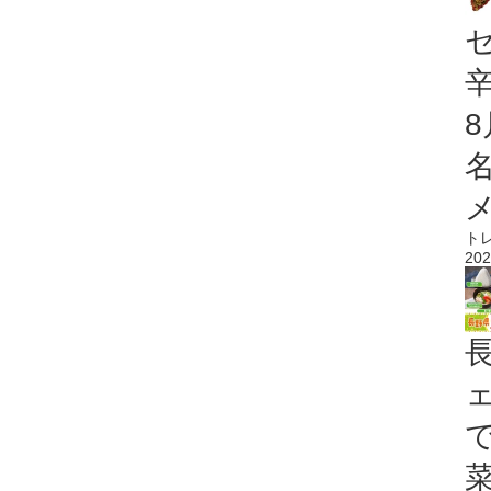
ト
202