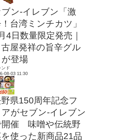
セブン-イレブン「激
辛！台湾ミンチカツ」
8月4日数量限定発売｜
名古屋発祥の旨辛グル
メが登場
レンド
6-08-03 11:30
長野県150周年記念フ
ェアがセブン-イレブン
で開催 味噌や伝統野
菜を使った新商品21品