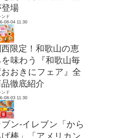
が登場
レンド
6-08-04 11:30
関西限定！和歌山の恵
みを味わう『和歌山毎
度おおきにフェア』全
商品徹底紹介
レンド
6-08-03 11:30
セブン‐イレブン「から
あげ棒」「アメリカン