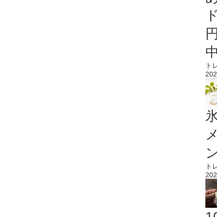
ト
202
氷
ト
202