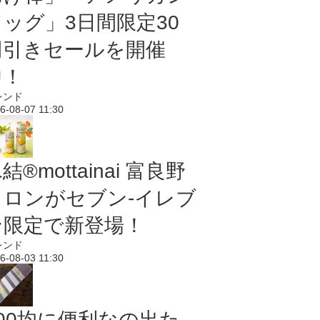
ドッグ」3日間限定30
円引きセールを開催
中！
レンド
6-08-07 11:30
結®mottainai 富良野
メロンがセブン‐イレブ
ン限定で新登場！
レンド
6-08-03 11:30
100均に便利なの出た