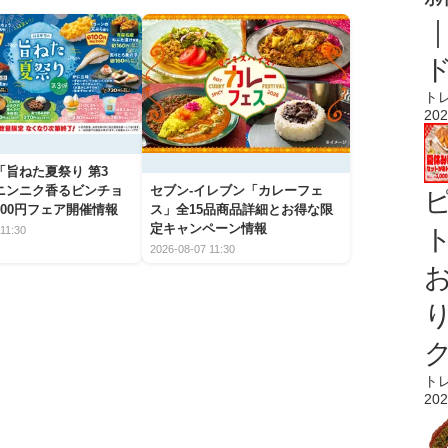
ト
202
「旨ねた夏祭り 第3
ニンニク香るビンチョ
セブン‐イレブン「カレーフェ
00円フェア開催情報
ス」全15品商品詳細とお得な限
定キャンペーン情報
11:30
ト
2026-08-07 11:30
ト
202