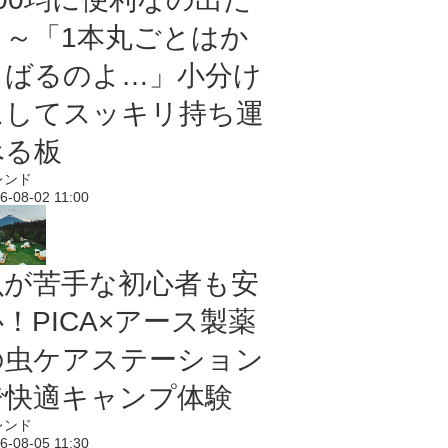
よ～「1本丸ごとはか
さばるのよ…」小分け
にしてスッキリ持ち運
べる板
レンド
6-08-02 11:00
虫が苦手な初心者も安
！PICA×アース製薬
の虫ケアステーション
で快適キャンプ体験
レンド
6-08-05 11:30