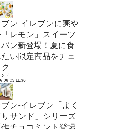
セブン‐イレブンに爽や
か「レモン」スイーツ
＆パン新登場！夏に食
べたい限定商品をチェ
ック
レンド
6-08-03 11:30
セブン‐イレブン「よく
ばりサンド」シリーズ
新作チョコミント登場