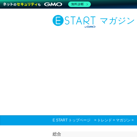
無料診断
マガジン
E START トップページ
>
トレンド
>
マガジン
総合