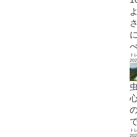
ト
202
心
ト
202