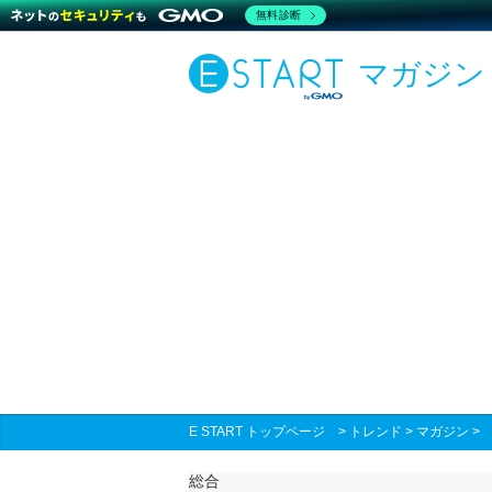
無料診断
マガジン
E START トップページ
>
トレンド
>
マガジン
総合