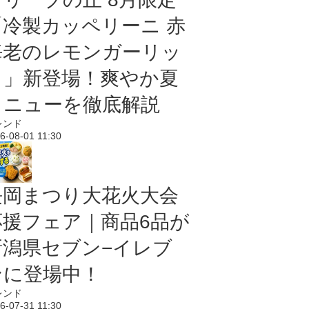
「冷製カッペリーニ 赤
海老のレモンガーリッ
ク」新登場！爽やか夏
メニューを徹底解説
レンド
6-08-01 11:30
長岡まつり大花火大会
応援フェア｜商品6品が
新潟県セブン−イレブ
ンに登場中！
レンド
6-07-31 11:30