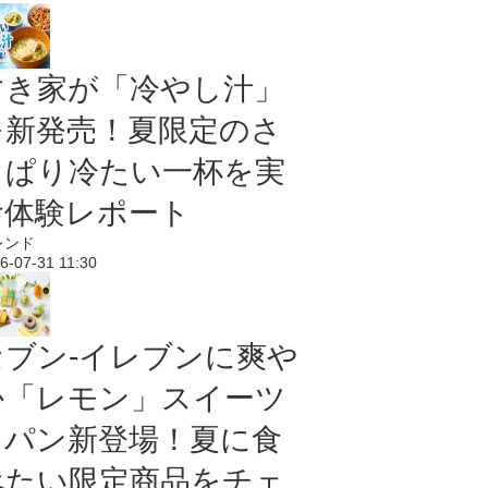
すき家が「冷やし汁」
を新発売！夏限定のさ
っぱり冷たい一杯を実
食体験レポート
レンド
6-07-31 11:30
セブン‐イレブンに爽や
か「レモン」スイーツ
＆パン新登場！夏に食
べたい限定商品をチェ