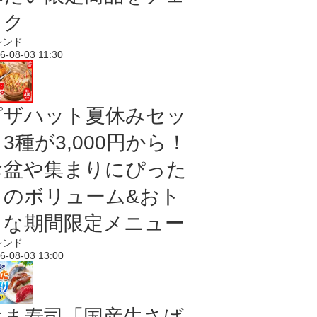
ック
レンド
6-08-03 11:30
ピザハット夏休みセッ
3種が3,000円から！
お盆や集まりにぴった
りのボリューム&おト
クな期間限定メニュー
レンド
6-08-03 13:00
はま寿司「国産生さば