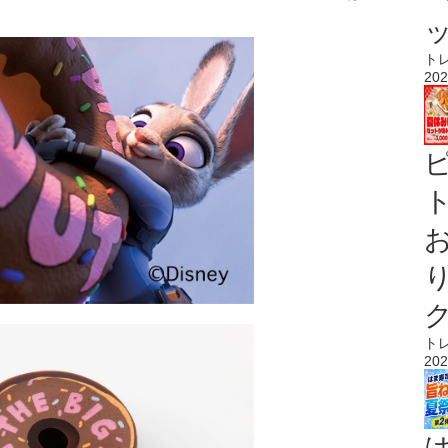
ト
202
ト
ト
202