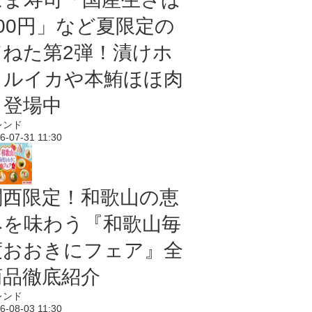
100円」など夏限定の
旨ねた第2弾！漬けホ
タルイカや本鮪ほほ肉
も登場中
レンド
6-07-31 11:30
関西限定！和歌山の恵
みを味わう『和歌山毎
度おおきにフェア』全
商品徹底紹介
レンド
6-08-03 11:30