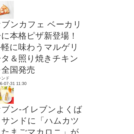
セブンカフェ ベーカリ
ーに本格ピザ新登場！
手軽に味わうマルゲリ
ータ＆照り焼きチキン
を全国発売
レンド
6-07-31 11:30
セブン‐イレブンよくば
りサンドに「ハムカツ
＆たまごマカロニ」が