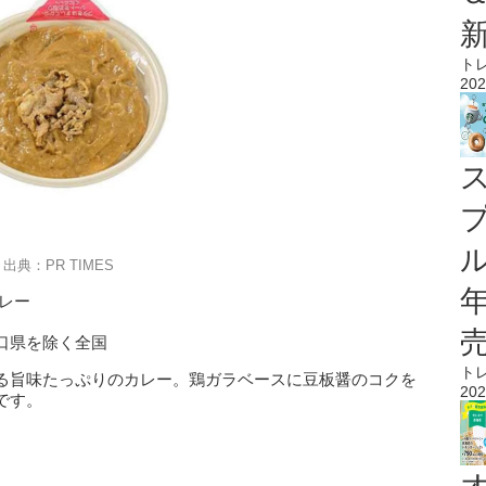
ト
202
ル
出典：PR TIMES
レー
口県を除く全国
ト
る旨味たっぷりのカレー。鶏ガラベースに豆板醤のコクを
202
です。