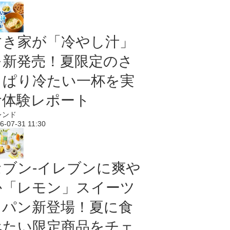
すき家が「冷やし汁」
を新発売！夏限定のさ
っぱり冷たい一杯を実
食体験レポート
レンド
6-07-31 11:30
セブン‐イレブンに爽や
か「レモン」スイーツ
＆パン新登場！夏に食
べたい限定商品をチェ