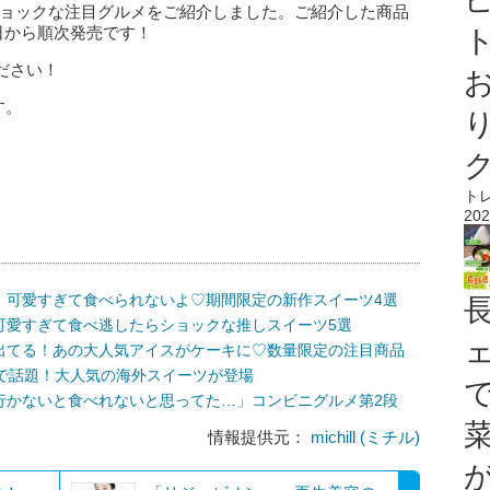
ショックな注目グルメをご紹介しました。ご紹介した商品
1日から順次発売です！
ト
ださい！
す。
ト
202
！可愛すぎて食べられないよ♡期間限定の新作スイーツ4選
可愛すぎて食べ逃したらショックな推しスイーツ5選
出てる！あの大人気アイスがケーキに♡数量限定の注目商品
Sで話題！大人気の海外スイーツが登場
行かないと食べれないと思ってた…」コンビニグルメ第2段
情報提供元：
michill (ミチル)