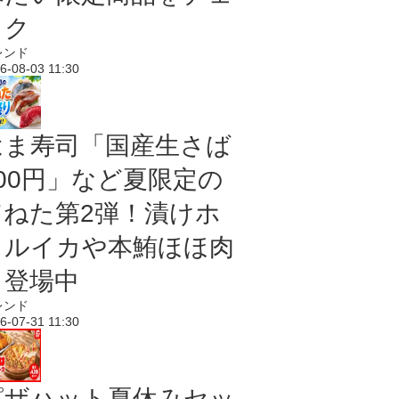
ック
レンド
6-08-03 11:30
はま寿司「国産生さば
100円」など夏限定の
旨ねた第2弾！漬けホ
タルイカや本鮪ほほ肉
も登場中
レンド
6-07-31 11:30
ピザハット夏休みセッ