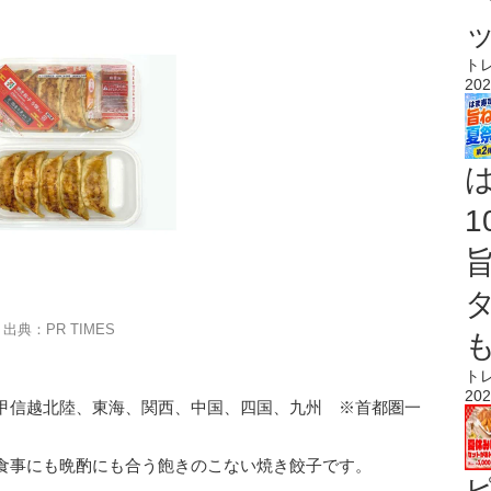
ト
202
出典：PR TIMES
ト
202
甲信越北陸、東海、関西、中国、四国、九州 ※首都圏一
食事にも晩酌にも合う飽きのこない焼き餃子です。