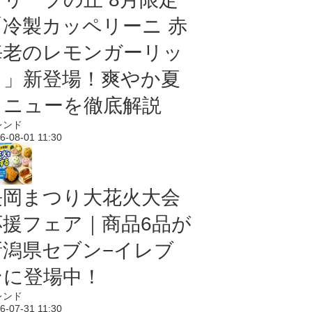
「冷製カッペリーニ 赤
海老のレモンガーリッ
ク」新登場！爽やか夏
メニューを徹底解説
レンド
6-08-01 11:30
長岡まつり大花火大会
応援フェア｜商品6品が
新潟県セブン−イレブ
ンに登場中！
レンド
6-07-31 11:30