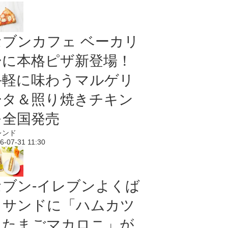
セブンカフェ ベーカリ
ーに本格ピザ新登場！
手軽に味わうマルゲリ
ータ＆照り焼きチキン
を全国発売
レンド
6-07-31 11:30
セブン‐イレブンよくば
りサンドに「ハムカツ
＆たまごマカロニ」が