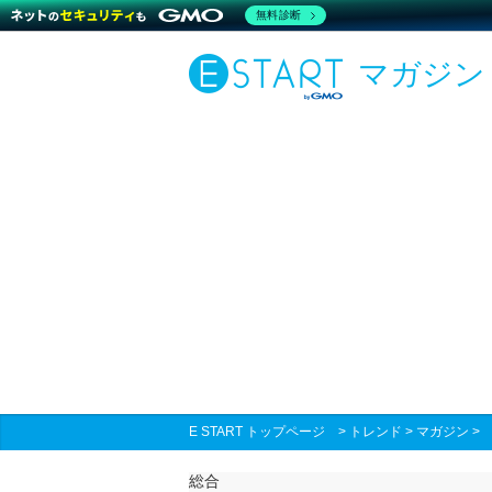
無料診断
マガジン
E START トップページ
>
トレンド
>
マガジン
総合