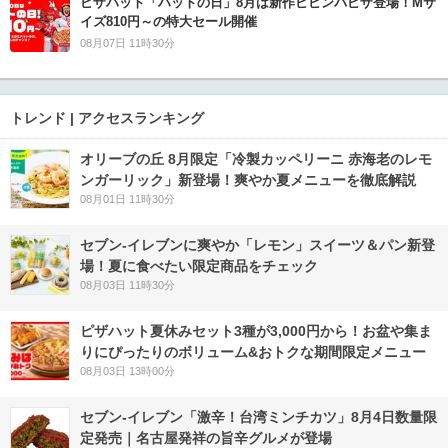
ピザハット「ハットの日」8月は新作ビビンバピザ登場！Mサ
イズ810円～の特大セール開催
08月07日 11時30分
トレンド | アクセスランキング
オリーブの丘 8月限定「冷製カッペリーニ 赤海老のレモ
ンガーリック」新登場！爽やか夏メニューを徹底解説
08月01日 11時30分
セブン‐イレブンに爽やか「レモン」スイーツ＆パン新登
場！夏に食べたい限定商品をチェック
08月03日 11時30分
ピザハット夏休みセット3種が3,000円から！お盆や集ま
りにぴったりのボリューム&おトクな期間限定メニュー
08月03日 13時00分
セブン-イレブン「激辛！台湾ミンチカツ」8月4日数量限
定発売｜名古屋発祥の旨辛グルメが登場