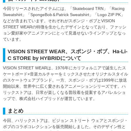
今回リリースされたアイテムには、「Skateboard TRN」「Racing
Sweatshirt」「SpongeBob＆Patrick Sweatshirt」「Logo ZIP PK」
などが含まれています。それぞれがスポンジ・ボブとVISION
STREET WEARの特徴を生かしたデザインとなっており、ファッシ
ョン愛好家やアニメファンにとって見逃せないラインアップとなっ
ています。
VISION STREET WEAR、スポンジ・ボブ、Ha-Li-
C STORE by HYBRIDについて
VISION STREET WEARは、1976年にカリフォルニアで誕生したス
ケートボード×音楽カルチャーをミックスさせたオリジナルスタイル
のスケートウェアブランド。一方、スポンジ・ボブは1999年に放送
開始以来、世界中に広く愛されるアニメーションシリーズです。ハ
リックストアは、日常が楽しくなる普段着を提案するアパレルショ
ップで、株式会社ハイブリッドが運営しています。
まとめ
今回、ハリックストアは、ビジョン ストリート ウェアとスポンジ・
ボブのコラボコレクションを販売開始しました。そのデザイン性と