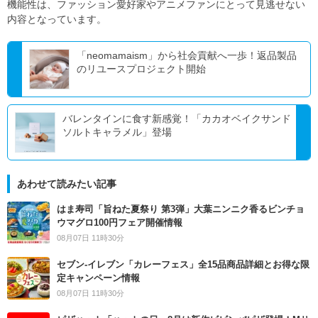
機能性は、ファッション愛好家やアニメファンにとって見逃せない
内容となっています。
「neomamaism」から社会貢献へ一歩！返品製品
のリユースプロジェクト開始
バレンタインに食す新感覚！「カカオベイクサンド
ソルトキャラメル」登場
あわせて読みたい記事
はま寿司「旨ねた夏祭り 第3弾」大葉ニンニク香るビンチョ
ウマグロ100円フェア開催情報
08月07日 11時30分
セブン‐イレブン「カレーフェス」全15品商品詳細とお得な限
定キャンペーン情報
08月07日 11時30分