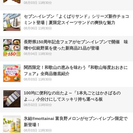
08月03日 11時30分
セブン‐イレブン「よくばりサンド」シリーズ新作チョコ
ミント登場｜夏限定スイーツサンドの爽快な魅力
08月06日 11時30分
長野県150周年記念フェアがセブン-イレブンで開催 味
噌や伝統野菜を使った新商品21品が登場
08月04日 11時30分
関西限定！和歌山の恵みを味わう『和歌山毎度おおきに
フェア』全商品徹底紹介
08月03日 11時30分
100均に便利なの出たよ～「1本丸ごとはかさばるの
よ…」小分けにしてスッキリ持ち運べる板
08月02日 11時00分
氷結®mottainai 富良野メロンがセブン‐イレブン限定で
新登場！
08月03日 11時30分