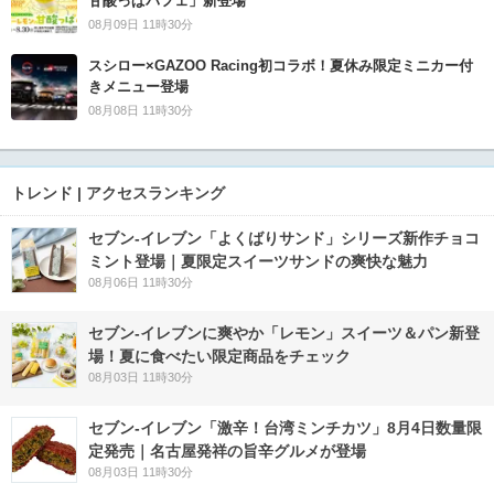
甘酸っぱパフェ」新登場
08月09日 11時30分
スシロー×GAZOO Racing初コラボ！夏休み限定ミニカー付
きメニュー登場
08月08日 11時30分
トレンド | アクセスランキング
セブン‐イレブン「よくばりサンド」シリーズ新作チョコ
ミント登場｜夏限定スイーツサンドの爽快な魅力
08月06日 11時30分
セブン‐イレブンに爽やか「レモン」スイーツ＆パン新登
場！夏に食べたい限定商品をチェック
08月03日 11時30分
セブン-イレブン「激辛！台湾ミンチカツ」8月4日数量限
定発売｜名古屋発祥の旨辛グルメが登場
08月03日 11時30分