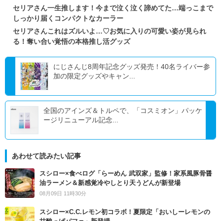
セリアさん一生推します！今まで泣く泣く諦めてた…端っこまで
しっかり届くコンパクトなカーラー
セリアさんこれはズルいよ…♡お気に入りの可愛い姿が見られ
る！奪い合い覚悟の本格推し活グッズ
にじさんじ8周年記念グッズ発売！40名ライバー参
加の限定グッズやキャン...
全国のアインズ＆トルペで、「コスミオン」パッケ
ージリニューアル記念...
あわせて読みたい記事
スシロー×食べログ「らーめん 武双家」監修！家系風豚骨醤
油ラーメン＆新感覚冷やしとり天うどんが新登場
08月09日 11時30分
スシロー×C.C.レモン初コラボ！夏限定「おいしーレモンの