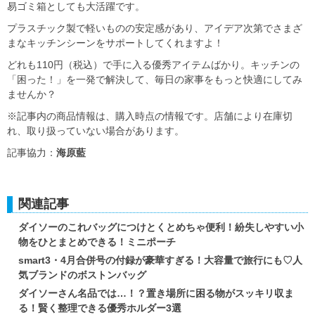
易ゴミ箱としても大活躍です。
プラスチック製で軽いものの安定感があり、アイデア次第でさまざ
まなキッチンシーンをサポートしてくれますよ！
どれも110円（税込）で手に入る優秀アイテムばかり。キッチンの
「困った！」を一発で解決して、毎日の家事をもっと快適にしてみ
ませんか？
※記事内の商品情報は、購入時点の情報です。店舗により在庫切
れ、取り扱っていない場合があります。
記事協力：
海原藍
関連記事
ダイソーのこれバッグにつけとくとめちゃ便利！紛失しやすい小
物をひとまとめできる！ミニポーチ
smart3・4月合併号の付録が豪華すぎる！大容量で旅行にも♡人
気ブランドのボストンバッグ
ダイソーさん名品では…！？置き場所に困る物がスッキリ収ま
る！賢く整理できる優秀ホルダー3選