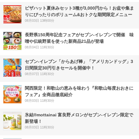
ピザハット夏休みセット3種が3,000円から！お盆や集ま
りにぴったりのボリューム&おトクな期間限定メニュー
08月03日 13時00分
長野県150周年記念フェアがセブン-イレブンで開催 味
噌や伝統野菜を使った新商品21品が登場
08月04日 11時30分
セブン‐イレブン「からあげ棒」「アメリカンドッグ」3
日間限定30円引きセールを開催中！
08月07日 11時30分
関西限定！和歌山の恵みを味わう『和歌山毎度おおきに
フェア』全商品徹底紹介
08月03日 11時30分
氷結®mottainai 富良野メロンがセブン‐イレブン限定で
新登場！
08月03日 11時30分