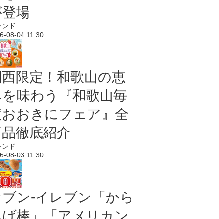
が登場
レンド
6-08-04 11:30
関西限定！和歌山の恵
みを味わう『和歌山毎
度おおきにフェア』全
商品徹底紹介
レンド
6-08-03 11:30
セブン‐イレブン「から
あげ棒」「アメリカン