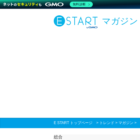
無料診断
マガジン
E START トップページ
>
トレンド
>
マガジン
総合