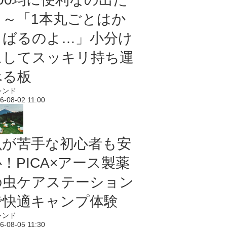
よ～「1本丸ごとはか
さばるのよ…」小分け
にしてスッキリ持ち運
べる板
レンド
6-08-02 11:00
虫が苦手な初心者も安
！PICA×アース製薬
の虫ケアステーション
で快適キャンプ体験
レンド
6-08-05 11:30