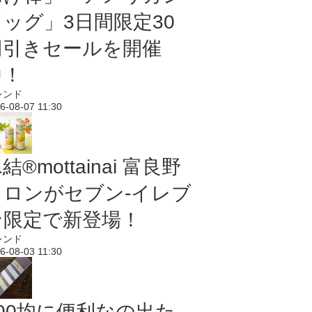
ドッグ」3日間限定30
円引きセールを開催
中！
レンド
6-08-07 11:30
結®mottainai 富良野
メロンがセブン‐イレブ
ン限定で新登場！
レンド
6-08-03 11:30
100均に便利なの出た