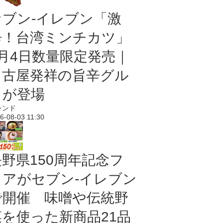
セブン-イレブン「激
辛！台湾ミンチカツ」
8月4日数量限定発売｜
名古屋発祥の旨辛グル
メが登場
レンド
6-08-03 11:30
長野県150周年記念フ
ェアがセブン-イレブン
で開催 味噌や伝統野
菜を使った新商品21品