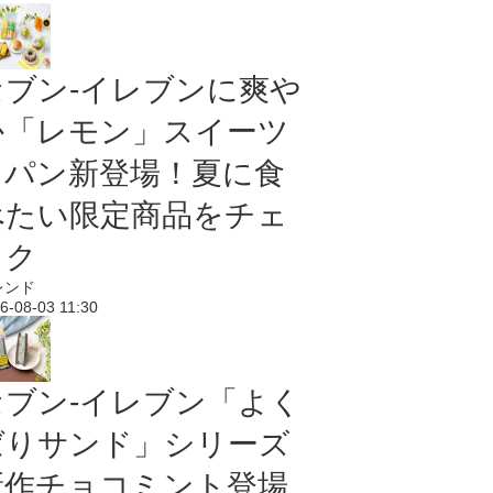
セブン‐イレブンに爽や
か「レモン」スイーツ
＆パン新登場！夏に食
べたい限定商品をチェ
ック
レンド
6-08-03 11:30
セブン‐イレブン「よく
ばりサンド」シリーズ
新作チョコミント登場