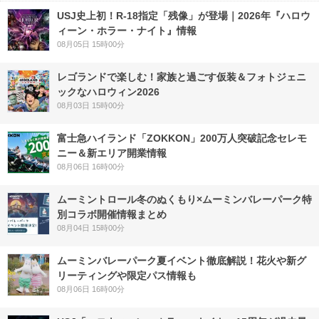
USJ史上初！R-18指定「残像」が登場｜2026年『ハロウ
ィーン・ホラー・ナイト』情報
08月05日 15時00分
レゴランドで楽しむ！家族と過ごす仮装＆フォトジェニ
ックなハロウィン2026
08月03日 15時00分
富士急ハイランド「ZOKKON」200万人突破記念セレモ
ニー＆新エリア開業情報
08月06日 16時00分
ムーミントロール冬のぬくもり×ムーミンバレーパーク特
別コラボ開催情報まとめ
08月04日 15時00分
ムーミンバレーパーク夏イベント徹底解説！花火や新グ
リーティングや限定パス情報も
08月06日 16時00分