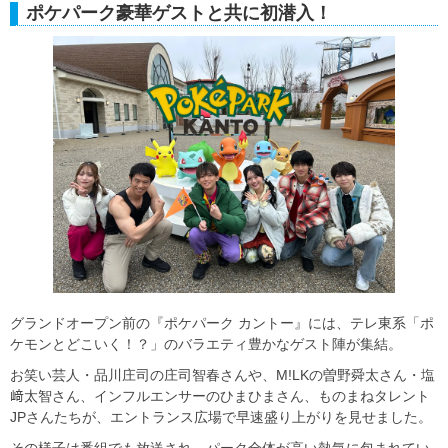
ポケパーク豪華ゲストと共に初潜入！
グランドオープン前の『ポケパーク カントー』には、テレ東系「ポ
ケモンとどこいく！？」のバラエティ豊かなゲスト陣が集結。
お笑い芸人・品川庄司の庄司智春さんや、M!LKの曽野舜太さん・塩
﨑太智さん、インフルエンサーのひまひまさん、ものまねタレント
JPさんたちが、エントランス広場で早速盛り上がりを見せました。
その様子は番組でも放送され、パーク全体が高い熱気に包まれてい