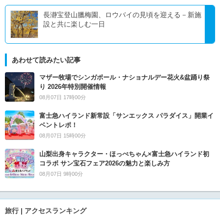
長瀞宝登山臘梅園、ロウバイの見頃を迎える－新施
設と共に楽しむ一日
あわせて読みたい記事
マザー牧場でシンガポール・ナショナルデー花火&盆踊り祭
り 2026年特別開催情報
08月07日 17時00分
富士急ハイランド新常設「サンエックス パラダイス」開業イ
ベントレポ！
08月07日 15時00分
山梨出身キャラクター・ほっぺちゃん×富士急ハイランド初
コラボ サン宝石フェア2026の魅力と楽しみ方
08月07日 9時00分
旅行 | アクセスランキング