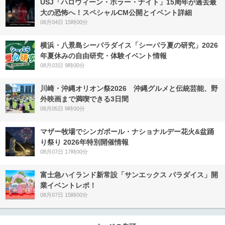
USJ「ハロウィーン・ホラー・ナイト」15周年が過去最
大の恐怖へ！スペシャルCM公開とイベント詳細
08月04日 15時00分
横浜・八景島シーパラダイス「シーパラ夏の研究」2026
年夏休みの自由研究・体験イベント情報
08月03日 9時00分
川崎・沖縄オリオン祭2026 沖縄グルメと伝統芸能、野
外映画まで満喫できる3日間
08月05日 9時00分
マザー牧場でシンガポール・ナショナルデー花火&盆踊
り祭り 2026年特別開催情報
08月07日 17時00分
富士急ハイランド新常設「サンエックス パラダイス」開
業イベントレポ！
08月07日 15時00分