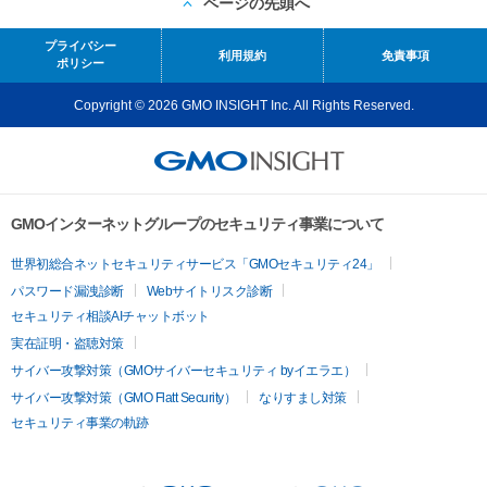
ページの先頭へ
プライバシー
利用規約
免責事項
ポリシー
Copyright © 2026 GMO INSIGHT Inc. All Rights Reserved.
GMOインターネットグループのセキュリティ事業について
世界初総合ネットセキュリティサービス「GMOセキュリティ24」
パスワード漏洩診断
Webサイトリスク診断
セキュリティ相談AIチャットボット
実在証明・盗聴対策
サイバー攻撃対策（GMOサイバーセキュリティ byイエラエ）
サイバー攻撃対策（GMO Flatt Security）
なりすまし対策
セキュリティ事業の軌跡