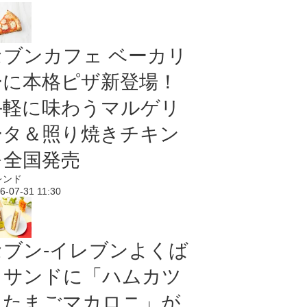
セブンカフェ ベーカリ
ーに本格ピザ新登場！
手軽に味わうマルゲリ
ータ＆照り焼きチキン
を全国発売
レンド
6-07-31 11:30
セブン‐イレブンよくば
りサンドに「ハムカツ
＆たまごマカロニ」が