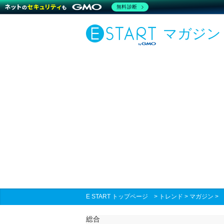
無料診断
マガジン
E START トップページ
>
トレンド
>
マガジン
総合