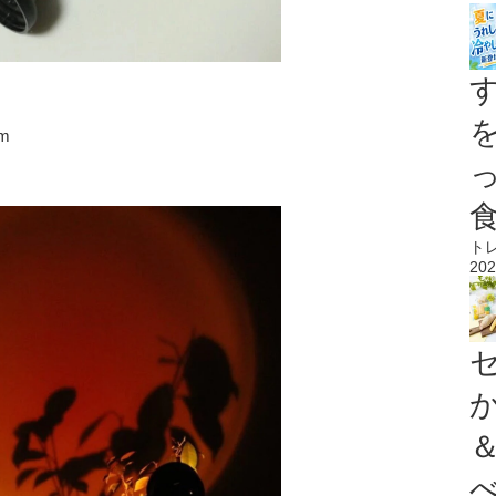
m
ト
202