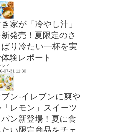
すき家が「冷やし汁」
を新発売！夏限定のさ
っぱり冷たい一杯を実
食体験レポート
レンド
6-07-31 11:30
セブン‐イレブンに爽や
か「レモン」スイーツ
＆パン新登場！夏に食
べたい限定商品をチェ