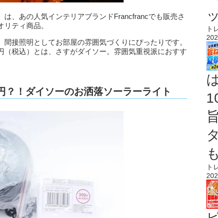
、あの人気インテリアブランドFrancfrancでも販売さ
オリティ商品。
ト
202
、間接照明としてお部屋の雰囲気づくりにぴったりです。
20円（税込）とは、さすがダイソー。雰囲気重視派におすす
0円？！ダイソーのお洒落ソーラーライト
ト
202