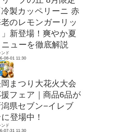
「冷製カッペリーニ 赤
海老のレモンガーリッ
ク」新登場！爽やか夏
メニューを徹底解説
レンド
6-08-01 11:30
長岡まつり大花火大会
応援フェア｜商品6品が
新潟県セブン−イレブ
ンに登場中！
レンド
6-07-31 11:30