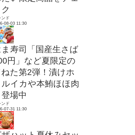
ック
レンド
6-08-03 11:30
はま寿司「国産生さば
100円」など夏限定の
旨ねた第2弾！漬けホ
タルイカや本鮪ほほ肉
も登場中
レンド
6-07-31 11:30
ピザハット夏休みセッ