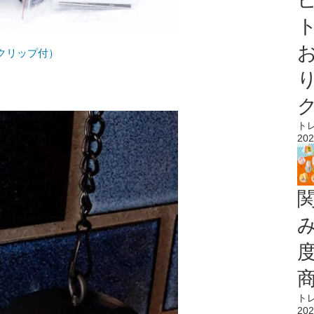
ト
クリップ付）
ト
202
ト
202