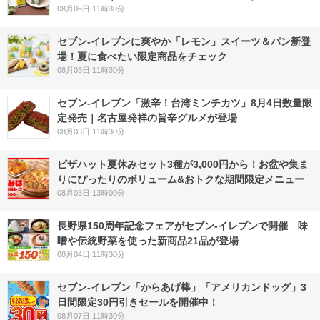
08月06日 11時30分
セブン‐イレブンに爽やか「レモン」スイーツ＆パン新登
場！夏に食べたい限定商品をチェック
08月03日 11時30分
セブン-イレブン「激辛！台湾ミンチカツ」8月4日数量限
定発売｜名古屋発祥の旨辛グルメが登場
08月03日 11時30分
ピザハット夏休みセット3種が3,000円から！お盆や集ま
りにぴったりのボリューム&おトクな期間限定メニュー
08月03日 13時00分
長野県150周年記念フェアがセブン-イレブンで開催 味
噌や伝統野菜を使った新商品21品が登場
08月04日 11時30分
セブン‐イレブン「からあげ棒」「アメリカンドッグ」3
日間限定30円引きセールを開催中！
08月07日 11時30分