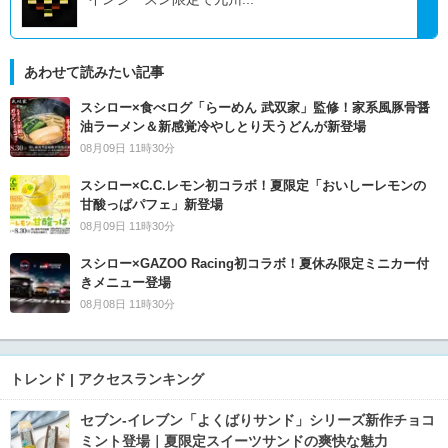
あわせて読みたい記事
スシロー×食べログ「らーめん 武双家」監修！家系風豚骨醤
油ラーメン＆新感覚冷やしとり天うどんが新登場
08月09日 11時30分
スシロー×C.C.レモン初コラボ！夏限定「おいしーレモンの
甘酸っぱパフェ」新登場
08月09日 11時30分
スシロー×GAZOO Racing初コラボ！夏休み限定ミニカー付
きメニュー登場
08月08日 11時30分
トレンド | アクセスランキング
セブン‐イレブン「よくばりサンド」シリーズ新作チョコ
ミント登場｜夏限定スイーツサンドの爽快な魅力