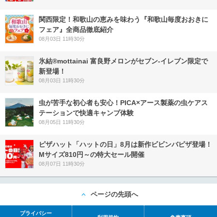
関西限定！和歌山の恵みを味わう『和歌山毎度おおきに
フェア』全商品徹底紹介
08月03日 11時30分
氷結®mottainai 富良野メロンがセブン‐イレブン限定で
新登場！
08月03日 11時30分
虫が苦手な初心者も安心！PICA×アース製薬の虫ケアス
テーションで快適キャンプ体験
08月05日 11時30分
ピザハット「ハットの日」8月は新作ビビンバピザ登場！
Mサイズ810円～の特大セール開催
08月07日 11時30分
ページの先頭へ
プライバシー