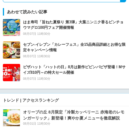
あわせて読みたい記事
はま寿司「旨ねた夏祭り 第3弾」大葉ニンニク香るビンチョ
ウマグロ100円フェア開催情報
08月07日 11時30分
セブン‐イレブン「カレーフェス」全15品商品詳細とお得な限
定キャンペーン情報
08月07日 11時30分
ピザハット「ハットの日」8月は新作ビビンバピザ登場！Mサ
イズ810円～の特大セール開催
08月07日 11時30分
トレンド | アクセスランキング
オリーブの丘 8月限定「冷製カッペリーニ 赤海老のレモ
ンガーリック」新登場！爽やか夏メニューを徹底解説
08月01日 11時30分