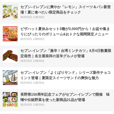
セブン‐イレブンに爽やか「レモン」スイーツ＆パン新登
場！夏に食べたい限定商品をチェック
08月03日 11時30分
ピザハット夏休みセット3種が3,000円から！お盆や集ま
りにぴったりのボリューム&おトクな期間限定メニュー
08月03日 13時00分
セブン-イレブン「激辛！台湾ミンチカツ」8月4日数量限
定発売｜名古屋発祥の旨辛グルメが登場
08月03日 11時30分
セブン‐イレブン「よくばりサンド」シリーズ新作チョコ
ミント登場｜夏限定スイーツサンドの爽快な魅力
08月06日 11時30分
長野県150周年記念フェアがセブン-イレブンで開催 味
噌や伝統野菜を使った新商品21品が登場
08月04日 11時30分