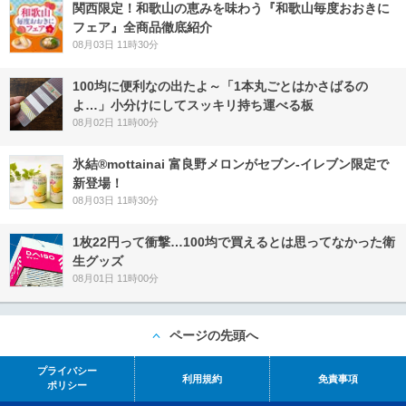
関西限定！和歌山の恵みを味わう『和歌山毎度おおきに
フェア』全商品徹底紹介
08月03日 11時30分
100均に便利なの出たよ～「1本丸ごとはかさばるの
よ…」小分けにしてスッキリ持ち運べる板
08月02日 11時00分
氷結®mottainai 富良野メロンがセブン‐イレブン限定で
新登場！
08月03日 11時30分
1枚22円って衝撃…100均で買えるとは思ってなかった衛
生グッズ
08月01日 11時00分
ページの先頭へ
プライバシー
利用規約
免責事項
ポリシー