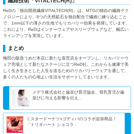
繊維技術「VITALTECH(R)」
ReDの「独自開発繊維VITALTECH(R)」は、MTGの独自の繊維テク
ノロジーにより、8つの天然鉱石を独自配合で繊維に練り込むこと
で、1mm以下の薄さの生地でもリカバリー効果を発揮しています。
これにより、ReDはインナーウェアやスリープウェアなど、幅広い
ラインアップを実現しています。
まとめ
梅田の阪急うめだ本店に新たな直営店をオープンし、リカバリーウ
ェア売場として新たなステージに立つReD社。これからも健康で美
しく生き生きとした人生を送るためのリカバリーウェアを通して、
多くの人たちの心地よい生活をサポートしてまいります。
メデラ株式会社と歯並び育児協会、母乳育児が歯
並びに与える影響を伝え...
ミスタードーナツ×ゴディバのコラボ追加商品！
「トリオハート ショコラ...