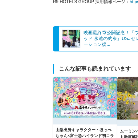
R9 HOTELS GROUP 採用情報ページ：
http
映画最終章公開記念！『
ッド 永遠の約束』USJセ
ーション復...
こんな記事も読まれています
山梨出身キャラクター・ほっぺ
ムーミン
ちゃん×富士急ハイランド初コラ
ト徹底解