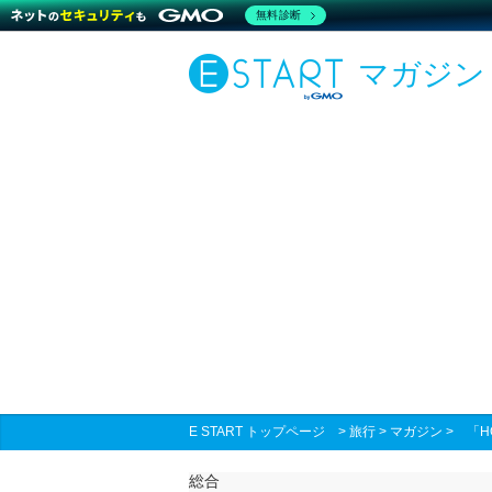
無料診断
マガジン
E START トップページ
>
旅行
>
マガジン
>
「H
総合