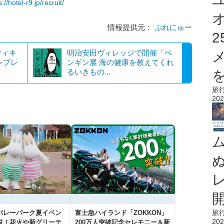
s://hotel-r9.jp/recruit/
情報提供元：
ぷれにゅー
ウィキ
明治安田ヴィレッジで開催「ペ
レブレ
ンギン展 海の健康を教えてくれ
るいきもの...
を
旅
202
旅
バレーパーク夏イベン
富士急ハイランド「ZOKKON」
202
説！花火や新グリーテ
200万人突破記念セレモニー＆新