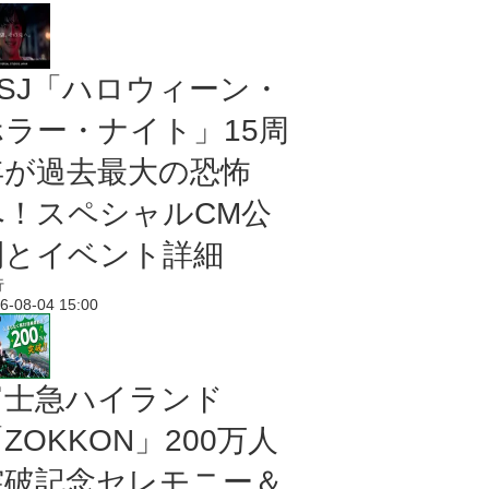
USJ「ハロウィーン・
ホラー・ナイト」15周
年が過去最大の恐怖
へ！スペシャルCM公
開とイベント詳細
行
6-08-04 15:00
富士急ハイランド
ZOKKON」200万人
突破記念セレモニー＆