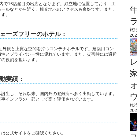
は、茨城県内で16店舗目の出店となります。好立地に位置しており、工
モールなどから近く、観光地へのアクセスも良好です。また、
ます。
旅
ェーズフリーのホテル：
202
は、斬新な外観と上質な空間を持つコンテナホテルです。建築用コン
粛性とプライバシー性に優れています。また、災害時には避難
ての役割を担います。
動実績：
ら誕生し、それ以来、国内外の避難所へ多く出動しています。
ウ
有事インフラの一部として高く評価されています。
旅
202
くは公式サイトをご確認ください。