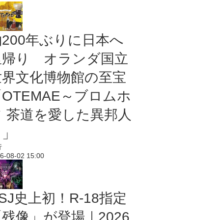
約200年ぶりに日本へ
里帰り オランダ国立
世界文化博物館の至宝
「OTEMAE～ブロムホ
フ 茶道を愛した異邦人
～」
行
6-08-02 15:00
SJ史上初！R-18指定
残像」が登場｜2026