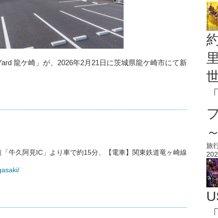
 Yard 龍ケ崎」が、2026年2月21日に茨城県龍ケ崎市にて新
旅
「牛久阿見IC」より車で約15分、【電車】関東鉄道竜ヶ崎線
202
gasaki/
U
「