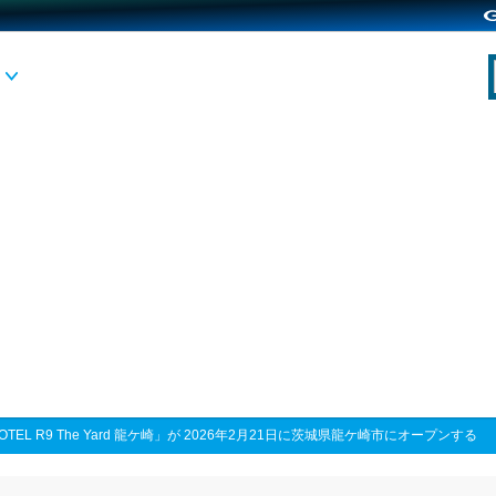
OTEL R9 The Yard 龍ケ崎」が 2026年2月21日に茨城県龍ケ崎市にオープンする