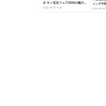
ボ サン宝石フェア2026の魅力と
ィングや
楽しみ方
2026-08-07 9:00
2026-08-06 