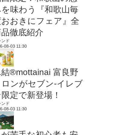
みを味わう『和歌山毎
度おおきにフェア』全
商品徹底紹介
レンド
6-08-03 11:30
結®mottainai 富良野
メロンがセブン‐イレブ
ン限定で新登場！
レンド
6-08-03 11:30
虫が苦手な初心者も安