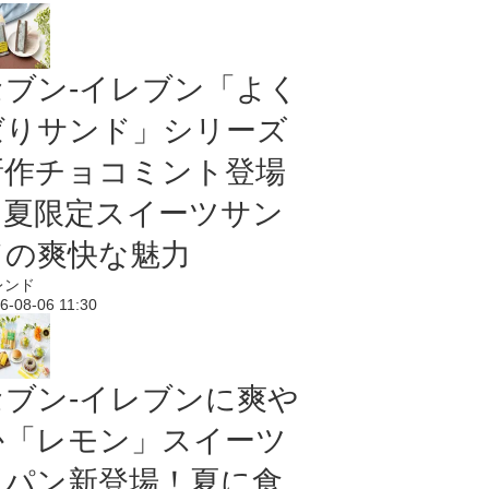
セブン‐イレブン「よく
ばりサンド」シリーズ
新作チョコミント登場
｜夏限定スイーツサン
ドの爽快な魅力
レンド
6-08-06 11:30
セブン‐イレブンに爽や
か「レモン」スイーツ
＆パン新登場！夏に食