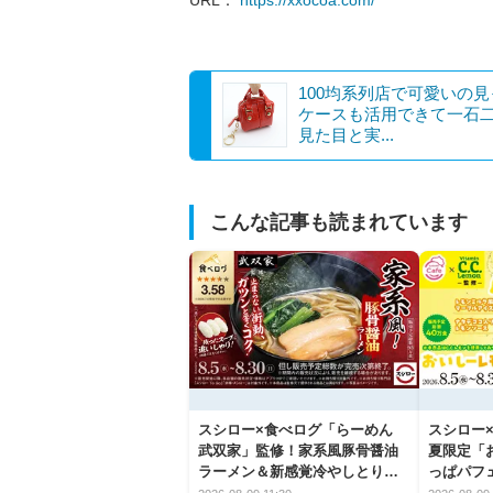
100均系列店で可愛いの
ケースも活用できて一石
見た目と実...
こんな記事も読まれています
スシロー×食べログ「らーめん
スシロー×
武双家」監修！家系風豚骨醤油
夏限定「
ラーメン＆新感覚冷やしとり天
っぱパフ
うどんが新登場