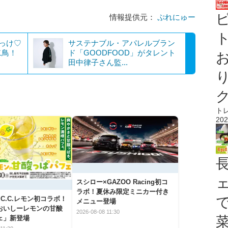
情報提供元：
ぷれにゅー
ト
見っけ♡
サステナブル・アパレルブラン
二鳥！
ド「GOODFOOD」がタレント
田中律子さん監...
ト
202
スシロー×GAZOO Racing初コ
ラボ！夏休み限定ミニカー付き
C.C.レモン初コラボ！
メニュー登場
おいしーレモンの甘酸
2026-08-08 11:30
ェ」新登場