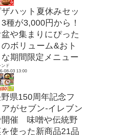
ピザハット夏休みセッ
3種が3,000円から！
お盆や集まりにぴった
りのボリューム&おト
クな期間限定メニュー
レンド
6-08-03 13:00
長野県150周年記念フ
ェアがセブン-イレブン
で開催 味噌や伝統野
菜を使った新商品21品