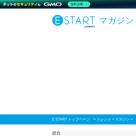
無料診断
マガジン
E START トップページ
>
トレンド
>
マガジン
総合