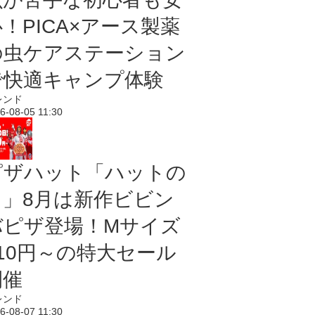
！PICA×アース製薬
の虫ケアステーション
で快適キャンプ体験
レンド
6-08-05 11:30
ピザハット「ハットの
日」8月は新作ビビン
バピザ登場！Mサイズ
810円～の特大セール
開催
レンド
6-08-07 11:30