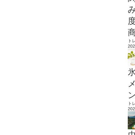
ト
202
氷
ト
202