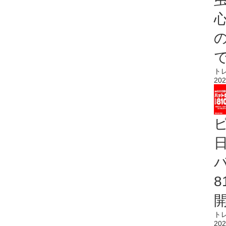
心
ト
202
ト
202