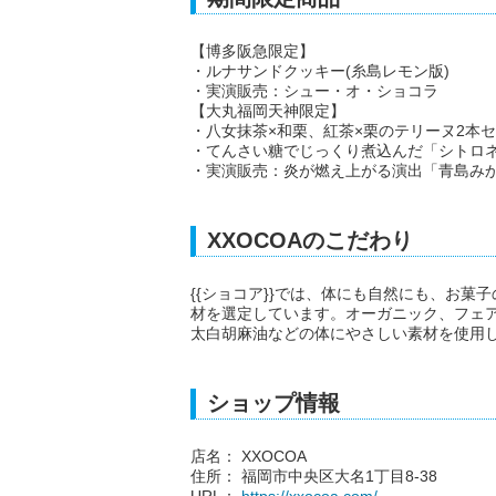
【博多阪急限定】
・ルナサンドクッキー(糸島レモン版)
・実演販売：シュー・オ・ショコラ
【大丸福岡天神限定】
・八女抹茶×和栗、紅茶×栗のテリーヌ2本
・てんさい糖でじっくり煮込んだ「シトロ
・実演販売：炎が燃え上がる演出「青島み
XXOCOAのこだわり
{{ショコア}}では、体にも自然にも、お
材を選定しています。オーガニック、フェ
太白胡麻油などの体にやさしい素材を使用
ショップ情報
店名： XXOCOA
住所： 福岡市中央区大名1丁目8-38
URL：
https://xxocoa.com/