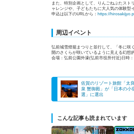
また、特別企画として、りんごねぷたスト
ャレンジや、子どもたちに大人気の体験型
申込は以下のURLから：
https://hirosakijyo.
周辺イベント
弘前城雪燈籠まつりと並行して、「冬に咲
開のさくらが咲いているように見える幻想
会場：弘前公園外濠(弘前市役所付近)日時：20
佐賀のリゾート旅館「太
泉 蟹御殿」が「日本の小宿
選」に選出
こんな記事も読まれています