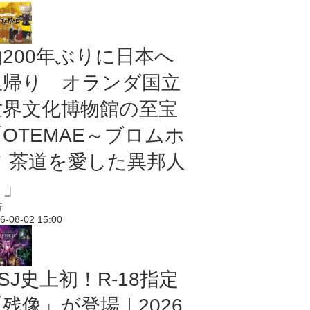
約200年ぶりに日本へ
里帰り オランダ国立
世界文化博物館の至宝
「OTEMAE～ブロムホ
フ 茶道を愛した異邦人
～」
行
6-08-02 15:00
SJ史上初！R-18指定
残像」が登場｜2026