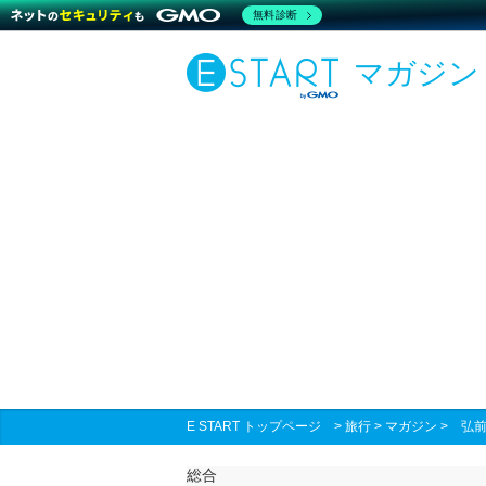
無料診断
マガジン
E START トップページ
>
旅行
>
マガジン
>
弘
総合