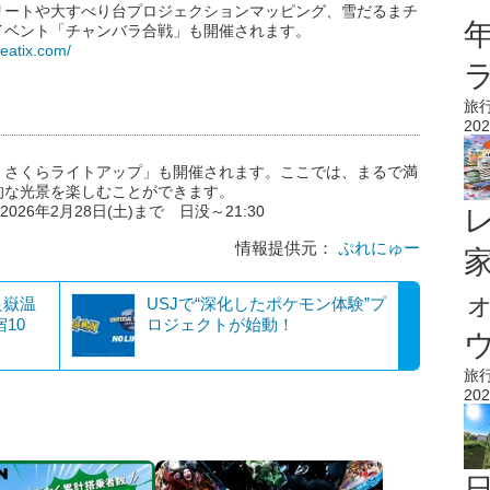
リートや大すべり台プロジェクションマッピング、雪だるまチ
イベント「チャンバラ合戦」も開催されます。
peatix.com/
旅
202
くさくらライトアップ」も開催されます。ここでは、まるで満
的な光景を楽しむことができます。
26年2月28日(土)まで 日没～21:30
情報提供元：
ぷれにゅー
良嶽温
USJで“深化したポケモン体験”プ
10
ロジェクトが始動！
ウ
旅
202