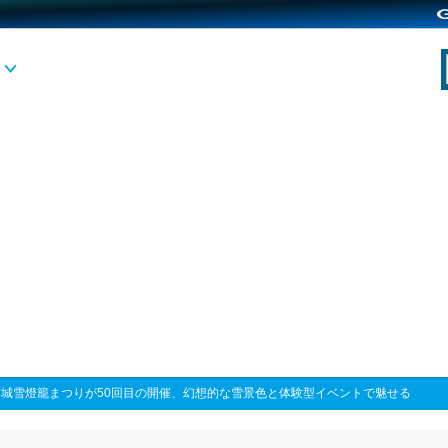
前城雪燈籠まつりが50回目の開催、幻想的な雪景色と体験型イベントで魅せる