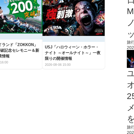
M
旅
ランド「ZOKKON」
USJ「ハロウィーン・ホラー・
202
人突破記念セレモニー＆新
ナイト ～オールナイト～」一夜
業情報
限りの開催情報
16:00
2026-08-06 15:00
を
旅
202